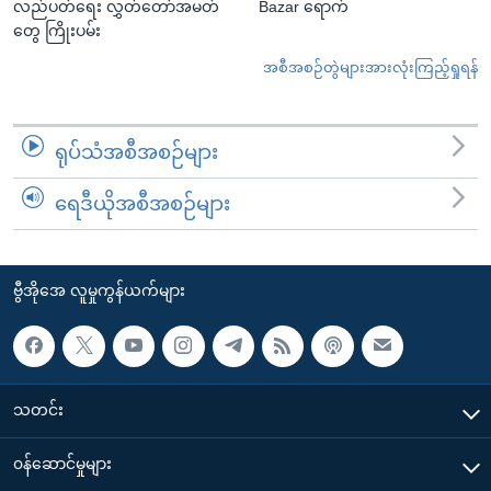
လည်ပတ်ရေး လွှတ်တော်အမတ်
Bazar ရောက်
တွေ ကြိုးပမ်း
အစီအစဉ်တွဲများအားလုံးကြည့်ရှုရန်
ရုပ်သံအစီအစဉ်များ
ရေဒီယိုအစီအစဉ်များ
ဗွီအိုအေ လူမှုကွန်ယက်များ
သတင်း
၀န်ဆောင်မှုများ