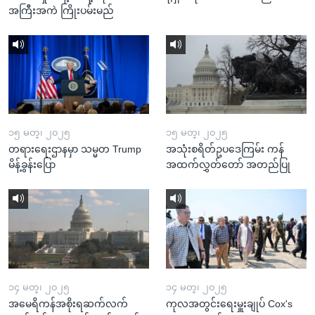
အကြီးအကဲ ကြိုးပမ်းမည်
၁၅ မတ္၊ ၂၀၂၅
၁၅ မတ္၊ ၂၀၂၅
တရားရေးဌာနမှာ သမ္မတ Trump
အသုံးစရိတ်ဥပဒေကြမ်း ကန်
မိန့်ခွန်းပြော
အထက်လွှတ်တော် အတည်ပြု
၁၄ မတ္၊ ၂၀၂၅
၁၄ မတ္၊ ၂၀၂၅
အမေရိကန်အစိုးရဆက်လက်
ကုလအတွင်းရေးမှူးချုပ် Cox's