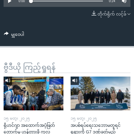
အ
0:00
0:24
သုတပဒေသာ အင်္ဂလိပ်စာ
ညွန်း
Learning English
တိုက်ရိုက် လင့်ခ်
စာမျက်နှာ
သို့
ဗွီအိုအေ လူမှုကွန်ယက်များ
ကျော်
မျှဝေပါ
ကြည့်
ရန်
ဘာသာစကားများ
ရှာဖွေ
ဗွီဒီယို ကြည့်ရှုရန်
ရန်
နေရာ
သို့
ကျော်
ရန်
၁၅ မတ္၊ ၂၀၂၅
၁၅ မတ္၊ ၂၀၂၅
ရိုဟင်ဂျာ အထောက်အပံ့ဖြတ်
အပစ်ရပ်ရေးသဘောမတူရင်
တောက်မှု ဟန့်တားဖို့ ကုလ
ရုရှားကို G7 ဒဏ်ခတ်မည်