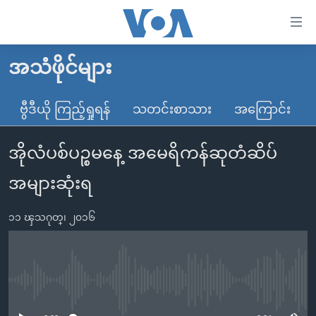
သုံး
ရ
လွယ်ကူ
အသံဖိုင်များ
မူလစာမျက်နှာ
စေ
မြန်မာ
ဗွီဒီယို ကြည့်ရှုရန်
သတင်းစာသား
အကြောင်း
သည့်
ကမ္ဘာ့သတင်းများ
Link
အိုလံပစ်ပဉ္စမနေ့ အမေရိကန်ဆုတံဆိပ်
ဗွီဒီယို
နိုင်ငံတကာ
များ
သတင်းလွတ်လပ်ခွင့်
အမေရိကန်
အများဆုံးရ
ပင်မ
ရပ်ဝန်းတခု လမ်းတခု အလွန်
တရုတ်
အကြောင်းအရာ
၁၁ ၾသဂုတ္၊ ၂၀၁၆
သို့
အင်္ဂလိပ်စာလေ့လာမယ်
အစ္စရေး-ပါလက်စတိုင်း
ကျော်
အပတ်စဉ်ကဏ္ဍများ
အမေရိကန်သုံးအီဒီယံ
ကြည့်
ရေဒီယိုနှင့်ရုပ်သံ အချက်အလက်များ
မကြေးမုံရဲ့ အင်္ဂလိပ်စာ
ရေဒီယို
ရန်
No media source currently available
ပင်မ
ရေဒီယို/တီဗွီအစီအစဉ်
ရုပ်ရှင်ထဲက အင်္ဂလိပ်စာ
တီဗွီ