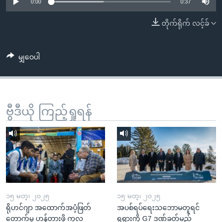
အ
0:00
0:37
သုတပဒေသာ အင်္ဂလိပ်စာ
ညွန်း
Learning English
တိုက်ရိုက် လင့်ခ်
စာမျက်နှာ
သို့
ဗွီအိုအေ လူမှုကွန်ယက်များ
ကျော်
မျှဝေပါ
ကြည့်
ရန်
ဘာသာစကားများ
ရှာဖွေ
ဗွီဒီယို ကြည့်ရှုရန်
ရန်
နေရာ
သို့
ကျော်
ရန်
၁၅ မတ္၊ ၂၀၂၅
၁၅ မတ္၊ ၂၀၂၅
ရိုဟင်ဂျာ အထောက်အပံ့ဖြတ်
အပစ်ရပ်ရေးသဘောမတူရင်
တောက်မှု ဟန့်တားဖို့ ကုလ
ရုရှားကို G7 ဒဏ်ခတ်မည်