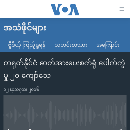
သုံး
ရ
လွယ်ကူ
အသံဖိုင်များ
မူလစာမျက်နှာ
စေ
မြန်မာ
ဗွီဒီယို ကြည့်ရှုရန်
သတင်းစာသား
အကြောင်း
သည့်
ကမ္ဘာ့သတင်းများ
Link
တရုတ်နိုင်ငံ ဓာတ်အားပေးစက်ရုံ ပေါက်ကွဲ
ဗွီဒီယို
နိုင်ငံတကာ
များ
သတင်းလွတ်လပ်ခွင့်
အမေရိကန်
မှု ၂၀ ကျော်သေ
ပင်မ
ရပ်ဝန်းတခု လမ်းတခု အလွန်
တရုတ်
အကြောင်းအရာ
၁၂ ၾသဂုတ္၊ ၂၀၁၆
သို့
အင်္ဂလိပ်စာလေ့လာမယ်
အစ္စရေး-ပါလက်စတိုင်း
ကျော်
အပတ်စဉ်ကဏ္ဍများ
အမေရိကန်သုံးအီဒီယံ
ကြည့်
ရေဒီယိုနှင့်ရုပ်သံ အချက်အလက်များ
မကြေးမုံရဲ့ အင်္ဂလိပ်စာ
ရေဒီယို
ရန်
No media source currently available
ပင်မ
ရေဒီယို/တီဗွီအစီအစဉ်
ရုပ်ရှင်ထဲက အင်္ဂလိပ်စာ
တီဗွီ