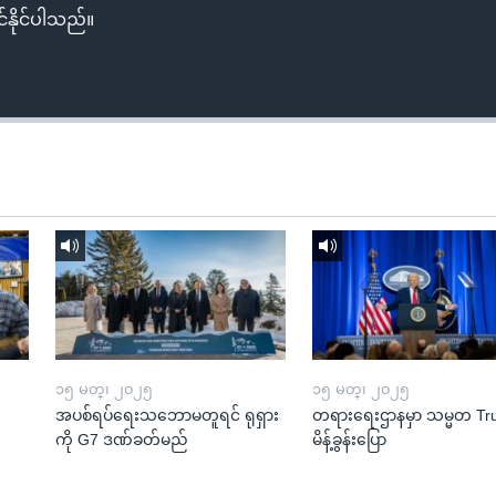
်နိုင်ပါသည်။
၁၅ မတ္၊ ၂၀၂၅
၁၅ မတ္၊ ၂၀၂၅
အပစ်ရပ်ရေးသဘောမတူရင် ရုရှား
တရားရေးဌာနမှာ သမ္မတ T
ကို G7 ဒဏ်ခတ်မည်
မိန့်ခွန်းပြော