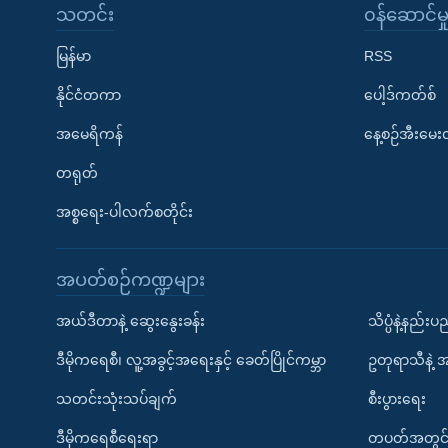
သတင်း
၀န်ဆောင်မှ
မြန်မာ
RSS
နိုင်ငံတကာ
ပေါ့ဒ်ကတ်စ်
အမေရိကန်
နေ့စဉ်အီးမေ
တရုတ်
အစ္စရေး-ပါလက်စတိုင်း
အပတ်စဉ်ကဏ္ဍများ
အယ်ဒီတာနဲ့ ဆွေးနွေးခန်း
သိပ္ပံနဲ့နည်း
ဒီမိုကရေစီ၊ လူ့အခွင့်အရေးနှင့် ခေတ်ပြိုင်ကမ္ဘာ
ဥတုရာသီနဲ့ 
သတင်းသုံးသပ်ချက်
စီးပွားရေး
ဒီမိုကရေစီရေးရာ
တပတ်အတွင်