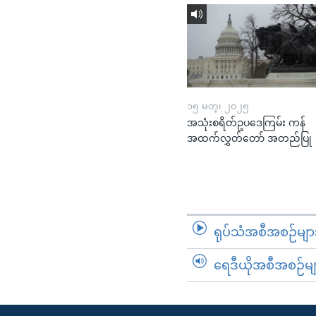
၁၅ မတ္၊ ၂၀၂၅
အသုံးစရိတ်ဥပဒေကြမ်း ကန်
အထက်လွှတ်တော် အတည်ပြု
ရုပ်သံအစီအစဉ်မျာ
ရေဒီယိုအစီအစဉ်မျ