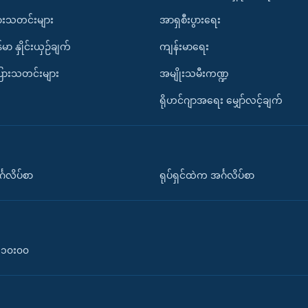
ားသတင်းများ
အာရှစီးပွားရေး
်မာ နှိုင်းယှဉ်ချက်
ကျန်းမာရေး
ပြားသတင်းများ
အမျိုးသမီးကဏ္ဍ
ရိုဟင်ဂျာအရေး မျှော်လင့်ချက်
်္ဂလိပ်စာ
ရုပ်ရှင်ထဲက အင်္ဂလိပ်စာ
၀-၁၀း၀၀