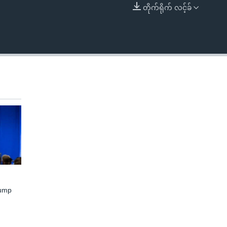
တိုက်ရိုက် လင့်ခ်
EMBED
rump