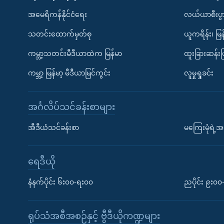
အမေရိကန်နိုင်ငံရေး
လယ်ယာစီးပွ
သတင်းထောက်မှတ်စု
ယူကရိန်း၊ မြန
ကမ္ဘာ့သတင်းမီဒီယာထဲက မြန်မာ
ထူးခြားဆန်း
ကမ္ဘာ့ မြန်မာ့ မီဒီယာမြင်ကွင်း
လူမှုရှုခင်း
အင်္ဂလိပ်သင်ခန်းစာများ
အီဒီယံသင်ခန်းစာ
မကြေးမုံရဲ့အင
ရေဒီယို
နံနက်ပိုင်း ၆း၀၀-ရး၀၀
ညပိုင်း ၉း၀
ရုပ်သံအစီအစဉ်နှင့် ဗွီဒီယိုကဏ္ဍများ