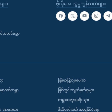
ုများ
ဗွီအိုအေ လူမှုကွန်ယက်များ
းလ်သတင်းလွှာ
ပညာ
မြန်မာပြည်မှပေးစာ
အနာဂတ်ကမ္ဘာ
မြင်ကွင်းကျယ်မှတ်စုများ
ကမ္ဘာတလွှားခရီးသွား
း အားကစား
ဒီသီတင်းပတ် အာရှနိုင်ငံရေး