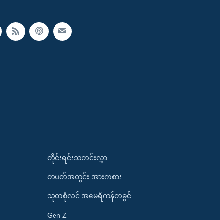
တိုင်းရင်းသတင်းလွှာ
တပတ်အတွင်း အားကစား
သုတစုံလင် အမေရိကန်တခွင်
Gen Z