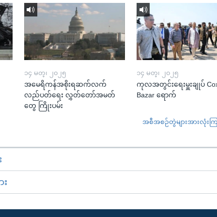
၁၄ မတ္၊ ၂၀၂၅
၁၄ မတ္၊ ၂၀၂၅
အမေရိကန်အစိုးရဆက်လက်
ကုလအတွင်းရေးမှူးချုပ် Co
လည်ပတ်ရေး လွှတ်တော်အမတ်
Bazar ရောက်
တွေ ကြိုးပမ်း
အစီအစဉ်တွဲများအားလုံးကြည့
း
ား