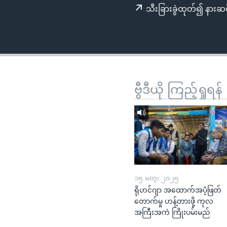
သုတပဒေသာ အင်္ဂလိပ်စာ
အ
သီးခြားခွဲထုတ်၍ နားဆင
ညွန်း
စာမျက်နှာ
သို့
ကျော်
ကြည့်
ရန်
ဗွီဒီယို ကြည့်ရှုရန်
ရှာဖွေ
ရန်
နေရာ
သို့
ကျော်
ရန်
၁၅ မတ္၊ ၂၀၂၅
ရိုဟင်ဂျာ အထောက်အပံ့ဖြတ်
တောက်မှု ဟန့်တားဖို့ ကုလ
အကြီးအကဲ ကြိုးပမ်းမည်