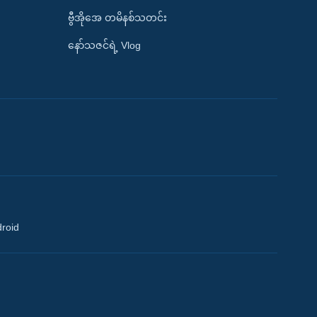
ဗွီအိုအေ တမိနစ်သတင်း
နော်သဇင်ရဲ့ Vlog
droid