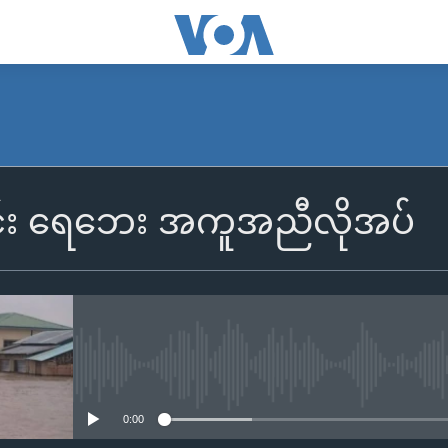
င်း ရေဘေး အကူအညီလိုအပ်
No media source currently availa
0:00