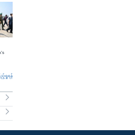
x's
်ရှုရန်