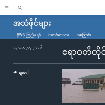
သုံး
ရ
ရှာဖွေ
လွယ်ကူ
မူလစာမျက်နှာ
အသံဖိုင်များ
ရ
စေ
မြန်မာ
လာ
ဗွီဒီယို ကြည့်ရှုရန်
သတင်းစာသား
အကြောင်း
သည့်
ဒ်
ကမ္ဘာ့သတင်းများ
Link
ဗွီဒီယို
နိုင်ငံတကာ
၁၃ ၾသဂုတ္၊ ၂၀၁၆
ဧရာဝတီတို
များ
သတင်းလွတ်လပ်ခွင့်
အမေရိကန်
ပင်မ
ရပ်ဝန်းတခု လမ်းတခု အလွန်
တရုတ်
အကြောင်းအရာ
အင်္ဂလိပ်စာလေ့လာမယ်
အစ္စရေး-ပါလက်စတိုင်း
မျှဝေပါ
သို့
အပတ်စဉ်ကဏ္ဍများ
အမေရိကန်သုံးအီဒီယံ
ကျော်
ကြည့်
ရေဒီယိုနှင့်ရုပ်သံ အချက်အလက်များ
မကြေးမုံရဲ့ အင်္ဂလိပ်စာ
ရေဒီယို
ရန်
ရေဒီယို/တီဗွီအစီအစဉ်
ရုပ်ရှင်ထဲက အင်္ဂလိပ်စာ
တီဗွီ
ပင်မ