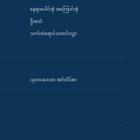
နေရာပေါင်းစုံ အကြောင်းစုံ
ဒို့အသံ
သက်တံရောင်သတင်းလွှာ
သုတပဒေသာ အင်္ဂလိပ်စာ