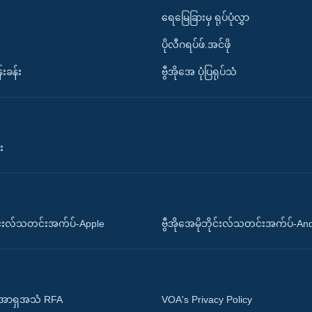
ရေမြေခြားမှ ရုပ်ပုံလွှာ
ပိုလီဂရပ်ဖ်.အင်ဖို
်းခန်း
ဗွီအိုအေ ပုံပြရုပ်သံ
း
ိုင်းလ်သတင်းအက်ပ်-Apple
ဗွီအိုအေမိုဘိုင်းလ်သတင်းအက်ပ်-An
 အာရှအသံ RFA
VOA's Privacy Policy