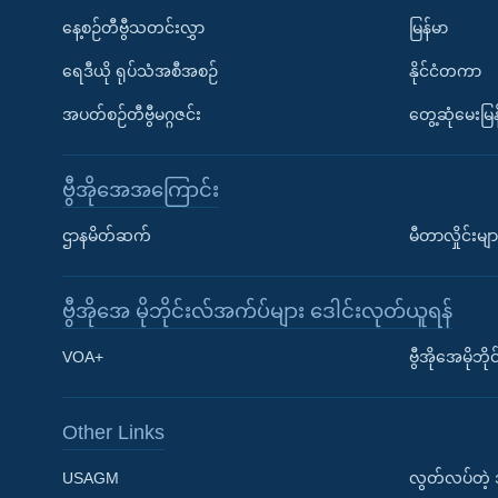
နေ့စဉ်တီဗွီသတင်းလွှာ
မြန်မာ
ရေဒီယို ရုပ်သံအစီအစဉ်
နိုင်ငံတကာ
အပတ်စဉ်တီဗွီမဂ္ဂဇင်း
တွေ့ဆုံမေးမြန
ဗွီအိုအေအကြောင်း
ဌာနမိတ်ဆက်
မီတာလှိုင်းမျာ
ဗွီအိုအေ မိုဘိုင်းလ်အက်ပ်များ ဒေါင်းလုတ်ယူရန်
Learning English
VOA+
ဗွီအိုအေမိုဘ
ဗွီအိုအေ လူမှုကွန်ယက်များ
Other Links
USAGM
လွတ်လပ်တဲ့