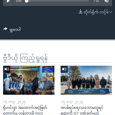
အ
0:00
7:15
သုတပဒေသာ အင်္ဂလိပ်စာ
ညွန်း
Learning English
တိုက်ရိုက် လင့်ခ်
စာမျက်နှာ
သို့
ဗွီအိုအေ လူမှုကွန်ယက်များ
ကျော်
မျှဝေပါ
ကြည့်
ရန်
ဘာသာစကားများ
ရှာဖွေ
ဗွီဒီယို ကြည့်ရှုရန်
ရန်
နေရာ
သို့
ကျော်
ရန်
၁၅ မတ္၊ ၂၀၂၅
၁၅ မတ္၊ ၂၀၂၅
ရိုဟင်ဂျာ အထောက်အပံ့ဖြတ်
အပစ်ရပ်ရေးသဘောမတူရင်
တောက်မှု ဟန့်တားဖို့ ကုလ
ရုရှားကို G7 ဒဏ်ခတ်မည်