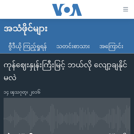
သုံး
ရ
လွယ်ကူ
အသံဖိုင်များ
မူလစာမျက်နှာ
စေ
မြန်မာ
ဗွီဒီယို ကြည့်ရှုရန်
သတင်းစာသား
အကြောင်း
သည့်
ကမ္ဘာ့သတင်းများ
Link
ကုန်ဈေးနှုန်းကြီးမြင့် ဘယ်လို လျော့ချနိုင်
ဗွီဒီယို
နိုင်ငံတကာ
များ
သတင်းလွတ်လပ်ခွင့်
အမေရိကန်
မလဲ
ပင်မ
ရပ်ဝန်းတခု လမ်းတခု အလွန်
တရုတ်
အကြောင်းအရာ
၁၄ ၾသဂုတ္၊ ၂၀၁၆
သို့
အင်္ဂလိပ်စာလေ့လာမယ်
အစ္စရေး-ပါလက်စတိုင်း
ကျော်
အပတ်စဉ်ကဏ္ဍများ
အမေရိကန်သုံးအီဒီယံ
ကြည့်
ရေဒီယိုနှင့်ရုပ်သံ အချက်အလက်များ
မကြေးမုံရဲ့ အင်္ဂလိပ်စာ
ရေဒီယို
ရန်
No media source currently available
ပင်မ
ရေဒီယို/တီဗွီအစီအစဉ်
ရုပ်ရှင်ထဲက အင်္ဂလိပ်စာ
တီဗွီ