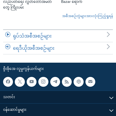
လည်ပတ်ရေး လွှတ်တော်အမတ်
Bazar ရောက်
တွေ ကြိုးပမ်း
အစီအစဉ်တွဲများအားလုံးကြည့်ရှုရန်
ရုပ်သံအစီအစဉ်များ
ရေဒီယိုအစီအစဉ်များ
ဗွီအိုအေ လူမှုကွန်ယက်များ
သတင်း
၀န်ဆောင်မှုများ