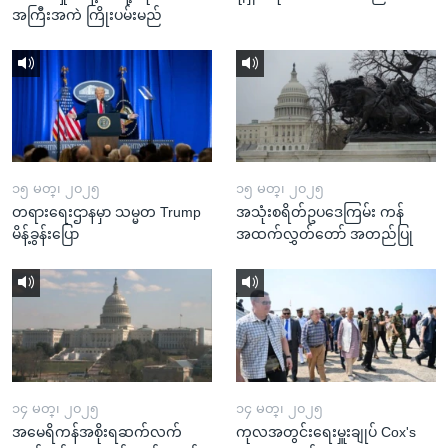
အကြီးအကဲ ကြိုးပမ်းမည်
၁၅ မတ္၊ ၂၀၂၅
၁၅ မတ္၊ ၂၀၂၅
တရားရေးဌာနမှာ သမ္မတ Trump
အသုံးစရိတ်ဥပဒေကြမ်း ကန်
မိန့်ခွန်းပြော
အထက်လွှတ်တော် အတည်ပြု
၁၄ မတ္၊ ၂၀၂၅
၁၄ မတ္၊ ၂၀၂၅
အမေရိကန်အစိုးရဆက်လက်
ကုလအတွင်းရေးမှူးချုပ် Cox's