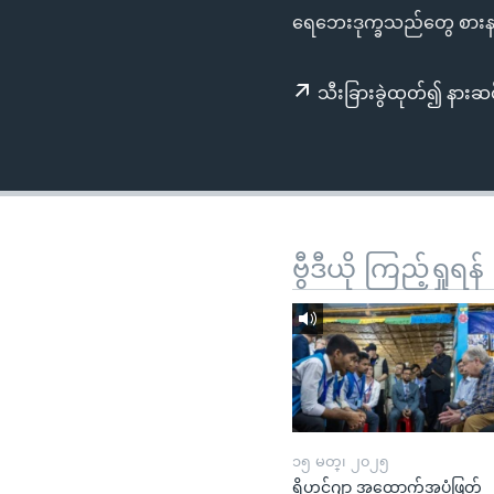
သုတပဒေသာ အင်္ဂလိပ်စာ
အ
ရေဘေးဒုက္ခသည်တွေ စားန
ညွန်း
စာမျက်နှာ
သီးခြားခွဲထုတ်၍ နားဆင
သို့
ကျော်
ကြည့်
ရန်
ရှာဖွေ
ရန်
ဗွီဒီယို ကြည့်ရှုရန်
နေရာ
သို့
ကျော်
ရန်
၁၅ မတ္၊ ၂၀၂၅
ရိုဟင်ဂျာ အထောက်အပံ့ဖြတ်