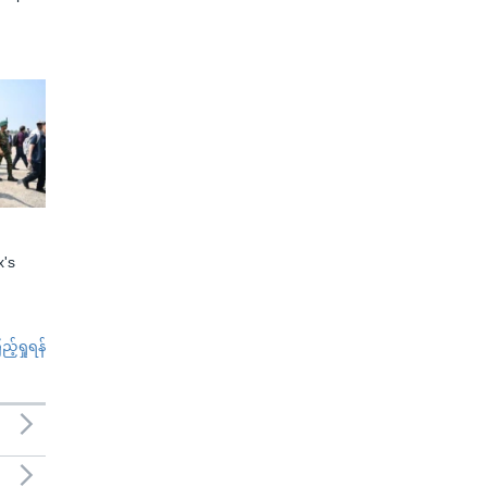
x's
်ရှုရန်