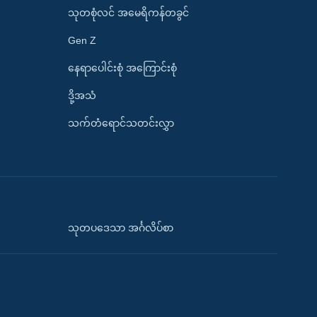
သုတစုံလင် အမေရိကန်တခွင်
Gen Z
နေရာပေါင်းစုံ အကြောင်းစုံ
ဒို့အသံ
သက်တံရောင်သတင်းလွှာ
သုတပဒေသာ အင်္ဂလိပ်စာ