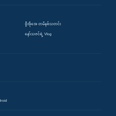
ဗွီအိုအေ တမိနစ်သတင်း
နော်သဇင်ရဲ့ Vlog
droid