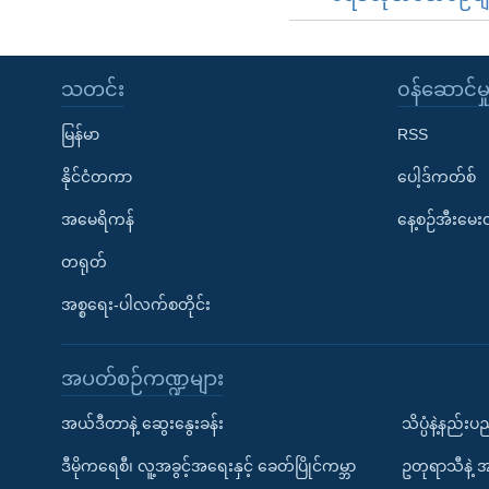
သတင်း
၀န်ဆောင်မှ
မြန်မာ
RSS
နိုင်ငံတကာ
ပေါ့ဒ်ကတ်စ်
အမေရိကန်
နေ့စဉ်အီးမေ
တရုတ်
အစ္စရေး-ပါလက်စတိုင်း
အပတ်စဉ်ကဏ္ဍများ
အယ်ဒီတာနဲ့ ဆွေးနွေးခန်း
သိပ္ပံနဲ့နည်း
ဒီမိုကရေစီ၊ လူ့အခွင့်အရေးနှင့် ခေတ်ပြိုင်ကမ္ဘာ
ဥတုရာသီနဲ့ 