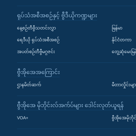
ရုပ်သံအစီအစဉ်နှင့် ဗွီဒီယိုကဏ္ဍများ
နေ့စဉ်တီဗွီသတင်းလွှာ
မြန်မာ
ရေဒီယို ရုပ်သံအစီအစဉ်
နိုင်ငံတကာ
အပတ်စဉ်တီဗွီမဂ္ဂဇင်း
တွေ့ဆုံမေးမြန
ဗွီအိုအေအကြောင်း
ဌာနမိတ်ဆက်
မီတာလှိုင်းမျာ
ဗွီအိုအေ မိုဘိုင်းလ်အက်ပ်များ ဒေါင်းလုတ်ယူရန်
Learning English
VOA+
ဗွီအိုအေမိုဘ
ဗွီအိုအေ လူမှုကွန်ယက်များ