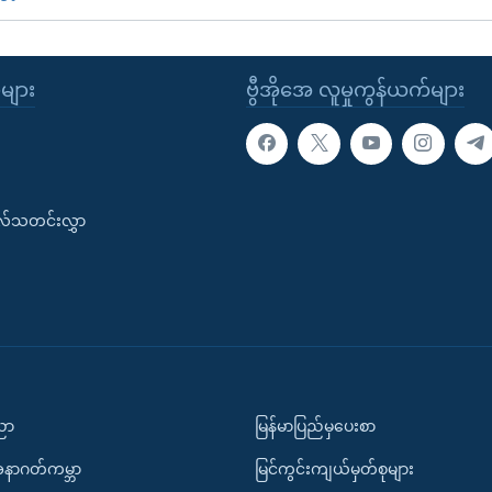
ုများ
ဗွီအိုအေ လူမှုကွန်ယက်များ
းလ်သတင်းလွှာ
ပညာ
မြန်မာပြည်မှပေးစာ
အနာဂတ်ကမ္ဘာ
မြင်ကွင်းကျယ်မှတ်စုများ