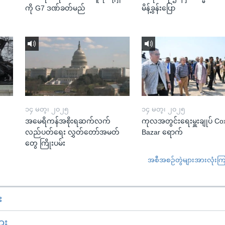
ကို G7 ဒဏ်ခတ်မည်
မိန့်ခွန်းပြော
၁၄ မတ္၊ ၂၀၂၅
၁၄ မတ္၊ ၂၀၂၅
အမေရိကန်အစိုးရဆက်လက်
ကုလအတွင်းရေးမှူးချုပ် Co
လည်ပတ်ရေး လွှတ်တော်အမတ်
Bazar ရောက်
တွေ ကြိုးပမ်း
အစီအစဉ်တွဲများအားလုံးကြည့
း
ား