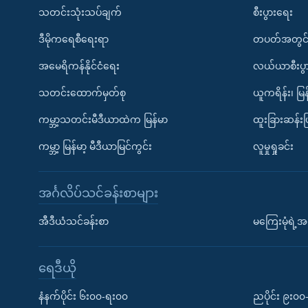
သတင်းသုံးသပ်ချက်
စီးပွားရေး
ဒီမိုကရေစီရေးရာ
တပတ်အတွင်
အမေရိကန်နိုင်ငံရေး
လယ်ယာစီးပွ
သတင်းထောက်မှတ်စု
ယူကရိန်း၊ မြန
ကမ္ဘာ့သတင်းမီဒီယာထဲက မြန်မာ
ထူးခြားဆန်း
ကမ္ဘာ့ မြန်မာ့ မီဒီယာမြင်ကွင်း
လူမှုရှုခင်း
အင်္ဂလိပ်သင်ခန်းစာများ
အီဒီယံသင်ခန်းစာ
မကြေးမုံရဲ့အင
ရေဒီယို
နံနက်ပိုင်း ၆း၀၀-ရး၀၀
ညပိုင်း ၉း၀