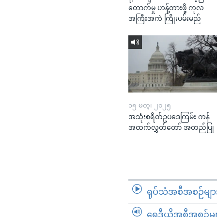
တောက်မှု ဟန့်တားဖို့ ကုလ
အကြီးအကဲ ကြိုးပမ်းမည်
၁၅ မတ္၊ ၂၀၂၅
အသုံးစရိတ်ဥပဒေကြမ်း ကန်
အထက်လွှတ်တော် အတည်ပြု
ရုပ်သံအစီအစဉ်မျာ
ရေဒီယိုအစီအစဉ်မျ