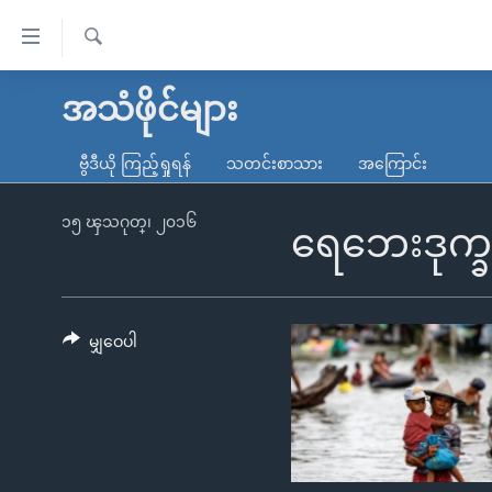
သုံး
ရ
ရှာဖွေ
လွယ်ကူ
မူလစာမျက်နှာ
အသံဖိုင်များ
ရ
စေ
မြန်မာ
လာ
ဗွီဒီယို ကြည့်ရှုရန်
သတင်းစာသား
အကြောင်း
သည့်
ဒ်
ကမ္ဘာ့သတင်းများ
Link
ဗွီဒီယို
နိုင်ငံတကာ
၁၅ ၾသဂုတ္၊ ၂၀၁၆
ရေဘေးဒုက္
များ
သတင်းလွတ်လပ်ခွင့်
အမေရိကန်
ပင်မ
ရပ်ဝန်းတခု လမ်းတခု အလွန်
တရုတ်
အကြောင်းအရာ
အင်္ဂလိပ်စာလေ့လာမယ်
အစ္စရေး-ပါလက်စတိုင်း
မျှဝေပါ
သို့
အပတ်စဉ်ကဏ္ဍများ
အမေရိကန်သုံးအီဒီယံ
ကျော်
ကြည့်
ရေဒီယိုနှင့်ရုပ်သံ အချက်အလက်များ
မကြေးမုံရဲ့ အင်္ဂလိပ်စာ
ရေဒီယို
ရန်
ရေဒီယို/တီဗွီအစီအစဉ်
ရုပ်ရှင်ထဲက အင်္ဂလိပ်စာ
တီဗွီ
ပင်မ