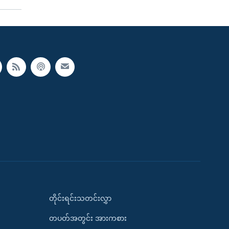
တိုင်းရင်းသတင်းလွှာ
တပတ်အတွင်း အားကစား