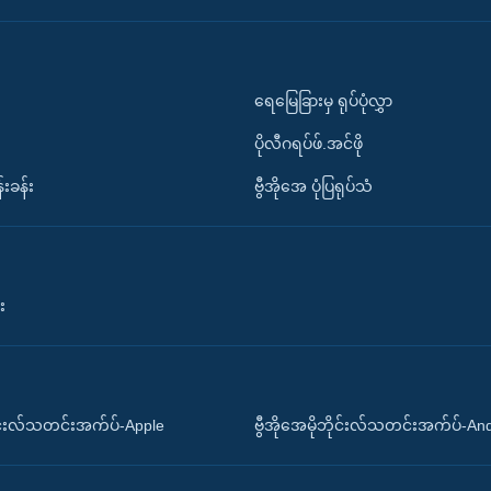
ရေမြေခြားမှ ရုပ်ပုံလွှာ
ပိုလီဂရပ်ဖ်.အင်ဖို
်းခန်း
ဗွီအိုအေ ပုံပြရုပ်သံ
း
ိုင်းလ်သတင်းအက်ပ်-Apple
ဗွီအိုအေမိုဘိုင်းလ်သတင်းအက်ပ်-An