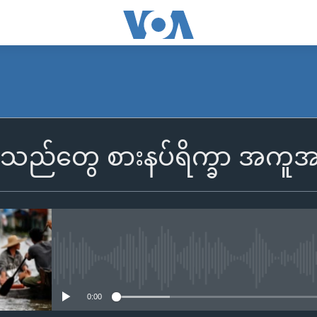
ခသည်တွေ စားနပ်ရိက္ခာ အကူ
No media source currently availa
0:00