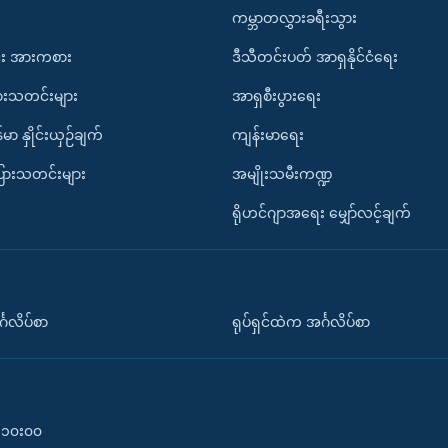
ကမ္ဘာတလွှားခရီးသွား
း အားကစား
ဒီသီတင်းပတ် အာရှနိုင်ငံရေး
ားသတင်းများ
အာရှစီးပွားရေး
်မာ နှိုင်းယှဉ်ချက်
ကျန်းမာရေး
ပြားသတင်းများ
အမျိုးသမီးကဏ္ဍ
ရိုဟင်ဂျာအရေး မျှော်လင့်ချက်
်္ဂလိပ်စာ
ရုပ်ရှင်ထဲက အင်္ဂလိပ်စာ
၀-၁၀း၀၀