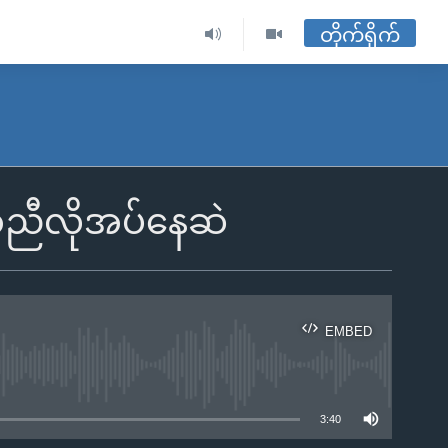
တိုက်ရိုက်
အညီလိုအပ်နေဆဲ
EMBED
ble
3:40