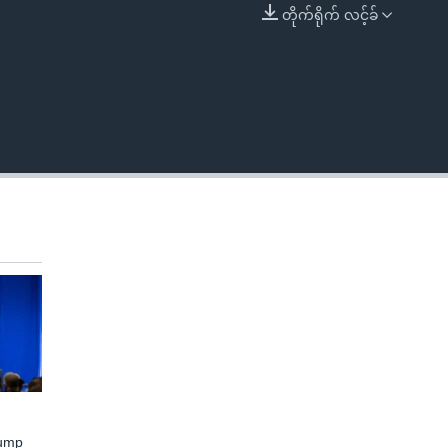
တိုက်ရိုက် လင့်ခ်
EMBED
rump