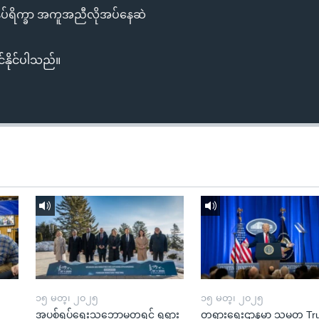
ပ်ရိက္ခာ အကူအညီလိုအပ်နေဆဲ
်နိုင်ပါသည်။
၁၅ မတ္၊ ၂၀၂၅
၁၅ မတ္၊ ၂၀၂၅
အပစ်ရပ်ရေးသဘောမတူရင် ရုရှား
တရားရေးဌာနမှာ သမ္မတ T