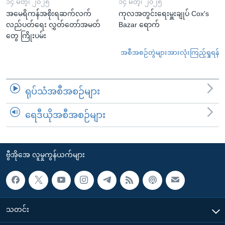
၁၄ မတ္၊ ၂၀၂၅
၁၄ မတ္၊ ၂၀၂၅
အမေရိကန်အစိုးရဆက်လက်
ကုလအတွင်းရေးမှူးချုပ် Cox's
လည်ပတ်ရေး လွှတ်တော်အမတ်
Bazar ရောက်
တွေ ကြိုးပမ်း
အစီအစဉ်တွဲများအားလုံးကြည့်ရှုရန်
ရုပ်သံအစီအစဉ်များ
ရေဒီယိုအစီအစဉ်များ
ဗွီအိုအေ လူမှုကွန်ယက်များ
သတင်း