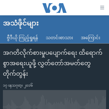
သုံး
ရ
လွယ်ကူ
အသံဖိုင်များ
မူလစာမျက်နှာ
စေ
မြန်မာ
ဗွီဒီယို ကြည့်ရှုရန်
သတင်းစာသား
အကြောင်း
သည့်
ကမ္ဘာ့သတင်းများ
Link
အဂတိလိုက်စားမှုပပျောက်ရေး ထိရောက်
ဗွီဒီယို
နိုင်ငံတကာ
များ
သတင်းလွတ်လပ်ခွင့်
အမေရိကန်
စွာအရေးယူဖို့ လွှတ်တော်အမတ်တွေ
ပင်မ
ရပ်ဝန်းတခု လမ်းတခု အလွန်
တရုတ်
အကြောင်းအရာ
တိုက်တွန်း
သို့
အင်္ဂလိပ်စာလေ့လာမယ်
အစ္စရေး-ပါလက်စတိုင်း
ကျော်
၁၇ ၾသဂုတ္၊ ၂၀၁၆
အပတ်စဉ်ကဏ္ဍများ
အမေရိကန်သုံးအီဒီယံ
ကြည့်
ရေဒီယိုနှင့်ရုပ်သံ အချက်အလက်များ
မကြေးမုံရဲ့ အင်္ဂလိပ်စာ
ရေဒီယို
ရန်
ပင်မ
ရေဒီယို/တီဗွီအစီအစဉ်
ရုပ်ရှင်ထဲက အင်္ဂလိပ်စာ
တီဗွီ