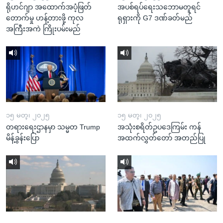
ရိုဟင်ဂျာ အထောက်အပံ့ဖြတ်
အပစ်ရပ်ရေးသဘောမတူရင်
တောက်မှု ဟန့်တားဖို့ ကုလ
ရုရှားကို G7 ဒဏ်ခတ်မည်
အကြီးအကဲ ကြိုးပမ်းမည်
၁၅ မတ္၊ ၂၀၂၅
၁၅ မတ္၊ ၂၀၂၅
တရားရေးဌာနမှာ သမ္မတ Trump
အသုံးစရိတ်ဥပဒေကြမ်း ကန်
မိန့်ခွန်းပြော
အထက်လွှတ်တော် အတည်ပြု