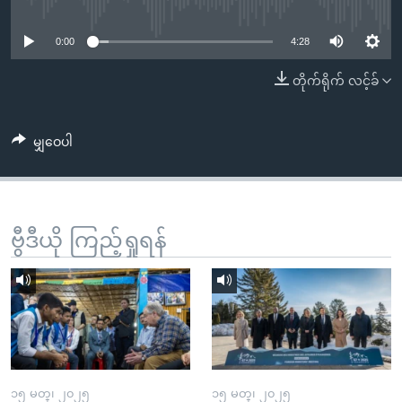
No media source currently available
အ
သုတပဒေသာ အင်္ဂလိပ်စာ
ညွန်း
Learning English
0:00
4:28
စာမျက်နှာ
သို့
ဗွီအိုအေ လူမှုကွန်ယက်များ
တိုက်ရိုက် လင့်ခ်
ကျော်
ကြည့်
မျှဝေပါ
ရန်
ဘာသာစကားများ
ရှာဖွေ
ရန်
နေရာ
ဗွီဒီယို ကြည့်ရှုရန်
သို့
ကျော်
ရန်
၁၅ မတ္၊ ၂၀၂၅
၁၅ မတ္၊ ၂၀၂၅