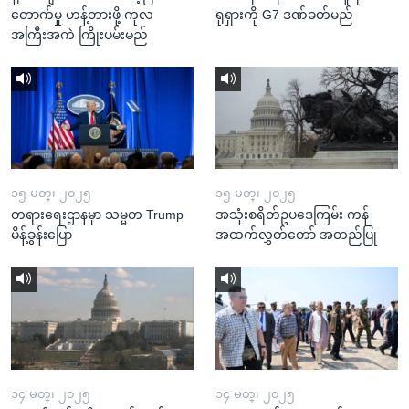
တောက်မှု ဟန့်တားဖို့ ကုလ
ရုရှားကို G7 ဒဏ်ခတ်မည်
အကြီးအကဲ ကြိုးပမ်းမည်
၁၅ မတ္၊ ၂၀၂၅
၁၅ မတ္၊ ၂၀၂၅
တရားရေးဌာနမှာ သမ္မတ Trump
အသုံးစရိတ်ဥပဒေကြမ်း ကန်
မိန့်ခွန်းပြော
အထက်လွှတ်တော် အတည်ပြု
၁၄ မတ္၊ ၂၀၂၅
၁၄ မတ္၊ ၂၀၂၅