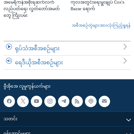
အမေရိကန်အစိုးရဆက်လက်
ကုလအတွင်းရေးမှူးချုပ် Cox's
လည်ပတ်ရေး လွှတ်တော်အမတ်
Bazar ရောက်
တွေ ကြိုးပမ်း
အစီအစဉ်တွဲများအားလုံးကြည့်ရှုရန်
ရုပ်သံအစီအစဉ်များ
ရေဒီယိုအစီအစဉ်များ
ဗွီအိုအေ လူမှုကွန်ယက်များ
သတင်း
၀န်ဆောင်မှုများ