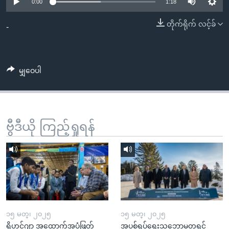
အ
0:00
1:18
သုတပဒေသာ အင်္ဂလိပ်စာ
ညွန်း
Learning English
တိုက်ရိုက် လင့်ခ်
-
စာမျက်နှာ
သို့
ဗွီအိုအေ လူမှုကွန်ယက်များ
ကျော်
မျှဝေပါ
ကြည့်
ရန်
ဘာသာစကားများ
ရှာဖွေ
ရန်
ဗွီဒီယို ကြည့်ရှုရန်
နေရာ
သို့
ကျော်
ရန်
၁၅ မတ္၊ ၂၀၂၅
၁၅ မတ္၊ ၂၀၂၅
ရိုဟင်ဂျာ အထောက်အပံ့ဖြတ်
အပစ်ရပ်ရေးသဘောမတူရင်