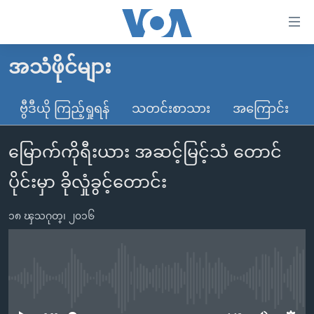
သုံး
ရ
လွယ်ကူ
အသံဖိုင်များ
မူလစာမျက်နှာ
စေ
မြန်မာ
ဗွီဒီယို ကြည့်ရှုရန်
သတင်းစာသား
အကြောင်း
သည့်
ကမ္ဘာ့သတင်းများ
Link
မြောက်ကိုရီးယား အဆင့်မြင့်သံ တောင်
ဗွီဒီယို
နိုင်ငံတကာ
များ
သတင်းလွတ်လပ်ခွင့်
အမေရိကန်
ပိုင်းမှာ ခိုလှုံခွင့်တောင်း
ပင်မ
ရပ်ဝန်းတခု လမ်းတခု အလွန်
တရုတ်
အကြောင်းအရာ
၁၈ ၾသဂုတ္၊ ၂၀၁၆
သို့
အင်္ဂလိပ်စာလေ့လာမယ်
အစ္စရေး-ပါလက်စတိုင်း
ကျော်
အပတ်စဉ်ကဏ္ဍများ
အမေရိကန်သုံးအီဒီယံ
ကြည့်
ရေဒီယိုနှင့်ရုပ်သံ အချက်အလက်များ
မကြေးမုံရဲ့ အင်္ဂလိပ်စာ
ရေဒီယို
ရန်
No media source currently available
ပင်မ
ရေဒီယို/တီဗွီအစီအစဉ်
ရုပ်ရှင်ထဲက အင်္ဂလိပ်စာ
တီဗွီ