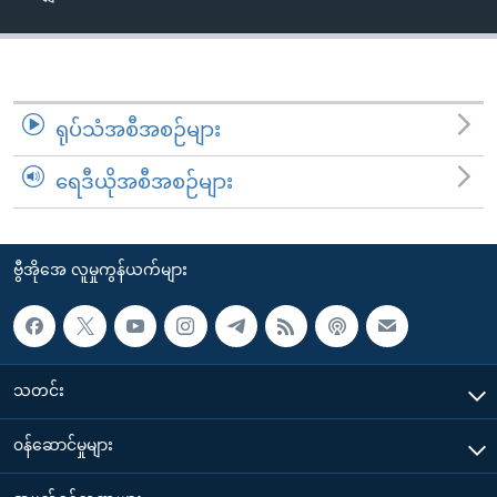
အ
သုတပဒေသာ အင်္ဂလိပ်စာ
ညွန်း
Learning English
စာမျက်နှာ
သို့
ဗွီအိုအေ လူမှုကွန်ယက်များ
ကျော်
ရုပ်သံအစီအစဉ်များ
ကြည့်
ရေဒီယိုအစီအစဉ်များ
ရန်
ဘာသာစကားများ
ရှာဖွေ
ရန်
ဗွီအိုအေ လူမှုကွန်ယက်များ
နေရာ
သို့
ကျော်
ရန်
သတင်း
၀န်ဆောင်မှုများ