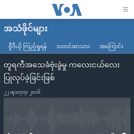
သုံး
ရ
လွယ်ကူ
အသံဖိုင်များ
မူလစာမျက်နှာ
စေ
မြန်မာ
ဗွီဒီယို ကြည့်ရှုရန်
သတင်းစာသား
အကြောင်း
သည့်
ကမ္ဘာ့သတင်းများ
Link
တူရကီအသေခံဗုံးခွဲမှု ကလေးငယ်လေး
ဗွီဒီယို
နိုင်ငံတကာ
များ
သတင်းလွတ်လပ်ခွင့်
အမေရိကန်
ပြုလုပ်ခဲ့ခြင်းဖြစ်
ပင်မ
ရပ်ဝန်းတခု လမ်းတခု အလွန်
တရုတ်
အကြောင်းအရာ
၂၂ ၾသဂုတ္၊ ၂၀၁၆
သို့
အင်္ဂလိပ်စာလေ့လာမယ်
အစ္စရေး-ပါလက်စတိုင်း
ကျော်
အပတ်စဉ်ကဏ္ဍများ
အမေရိကန်သုံးအီဒီယံ
ကြည့်
ရေဒီယိုနှင့်ရုပ်သံ အချက်အလက်များ
မကြေးမုံရဲ့ အင်္ဂလိပ်စာ
ရေဒီယို
ရန်
No media source currently available
ပင်မ
ရေဒီယို/တီဗွီအစီအစဉ်
ရုပ်ရှင်ထဲက အင်္ဂလိပ်စာ
တီဗွီ