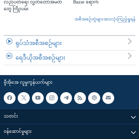
လည်ပတ်ရေး လွှတ်တော်အမတ်
Bazar ရောက်
တွေ ကြိုးပမ်း
အစီအစဉ်တွဲများအားလုံးကြည့်ရှုရန်
ရုပ်သံအစီအစဉ်များ
ရေဒီယိုအစီအစဉ်များ
ဗွီအိုအေ လူမှုကွန်ယက်များ
သတင်း
၀န်ဆောင်မှုများ