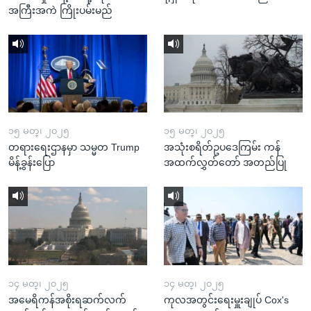
အကြီးအကဲ ကြိုးပမ်းမည်
၁၅ မတ္၊ ၂၀၂၅
၁၅ မတ္၊ ၂၀၂၅
တရားရေးဌာနမှာ သမ္မတ Trump
အသုံးစရိတ်ဥပဒေကြမ်း ကန်
မိန့်ခွန်းပြော
အထက်လွှတ်တော် အတည်ပြု
၁၄ မတ္၊ ၂၀၂၅
၁၄ မတ္၊ ၂၀၂၅
အမေရိကန်အစိုးရဆက်လက်
ကုလအတွင်းရေးမှူးချုပ် Cox's