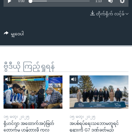
အ
0:00
1:13
သုတပဒေသာ အင်္ဂလိပ်စာ
ညွန်း
Learning English
တိုက်ရိုက် လင့်ခ်
စာမျက်နှာ
သို့
ဗွီအိုအေ လူမှုကွန်ယက်များ
ကျော်
မျှဝေပါ
ကြည့်
ရန်
ဘာသာစကားများ
ရှာဖွေ
ဗွီဒီယို ကြည့်ရှုရန်
ရန်
နေရာ
သို့
ကျော်
ရန်
၁၅ မတ္၊ ၂၀၂၅
၁၅ မတ္၊ ၂၀၂၅
ရိုဟင်ဂျာ အထောက်အပံ့ဖြတ်
အပစ်ရပ်ရေးသဘောမတူရင်
တောက်မှု ဟန့်တားဖို့ ကုလ
ရုရှားကို G7 ဒဏ်ခတ်မည်