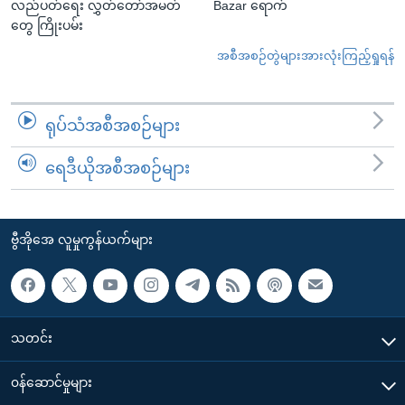
လည်ပတ်ရေး လွှတ်တော်အမတ်
Bazar ရောက်
တွေ ကြိုးပမ်း
အစီအစဉ်တွဲများအားလုံးကြည့်ရှုရန်
ရုပ်သံအစီအစဉ်များ
ရေဒီယိုအစီအစဉ်များ
ဗွီအိုအေ လူမှုကွန်ယက်များ
သတင်း
၀န်ဆောင်မှုများ