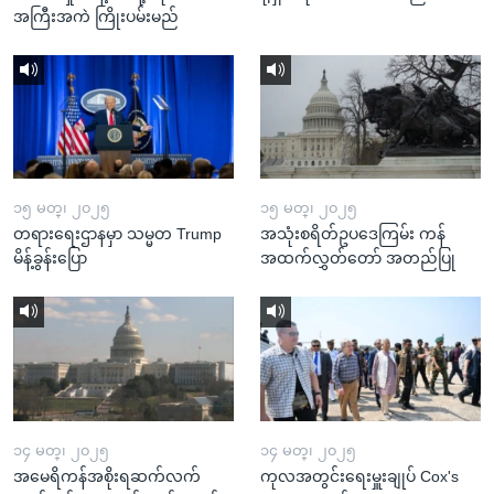
အကြီးအကဲ ကြိုးပမ်းမည်
၁၅ မတ္၊ ၂၀၂၅
၁၅ မတ္၊ ၂၀၂၅
တရားရေးဌာနမှာ သမ္မတ Trump
အသုံးစရိတ်ဥပဒေကြမ်း ကန်
မိန့်ခွန်းပြော
အထက်လွှတ်တော် အတည်ပြု
၁၄ မတ္၊ ၂၀၂၅
၁၄ မတ္၊ ၂၀၂၅
အမေရိကန်အစိုးရဆက်လက်
ကုလအတွင်းရေးမှူးချုပ် Cox's