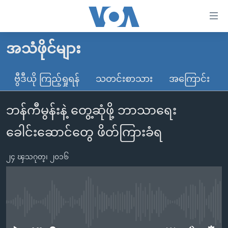
သုံး
ရ
လွယ်ကူ
အသံဖိုင်များ
မူလစာမျက်နှာ
စေ
မြန်မာ
ဗွီဒီယို ကြည့်ရှုရန်
သတင်းစာသား
အကြောင်း
သည့်
ကမ္ဘာ့သတင်းများ
Link
ဘန်ကီမွန်းနဲ့ တွေ့ဆုံဖို့ ဘာသာရေး
ဗွီဒီယို
နိုင်ငံတကာ
များ
သတင်းလွတ်လပ်ခွင့်
အမေရိကန်
ခေါင်းဆောင်တွေ ဖိတ်ကြားခံရ
ပင်မ
ရပ်ဝန်းတခု လမ်းတခု အလွန်
တရုတ်
အကြောင်းအရာ
၂၄ ၾသဂုတ္၊ ၂၀၁၆
သို့
အင်္ဂလိပ်စာလေ့လာမယ်
အစ္စရေး-ပါလက်စတိုင်း
ကျော်
အပတ်စဉ်ကဏ္ဍများ
အမေရိကန်သုံးအီဒီယံ
ကြည့်
ရေဒီယိုနှင့်ရုပ်သံ အချက်အလက်များ
မကြေးမုံရဲ့ အင်္ဂလိပ်စာ
ရေဒီယို
ရန်
No media source currently available
ပင်မ
ရေဒီယို/တီဗွီအစီအစဉ်
ရုပ်ရှင်ထဲက အင်္ဂလိပ်စာ
တီဗွီ