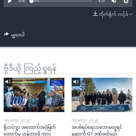
အ
0:00
4:14
သုတပဒေသာ အင်္ဂလိပ်စာ
ညွန်း
Learning English
တိုက်ရိုက် လင့်ခ်
စာမျက်နှာ
သို့
ဗွီအိုအေ လူမှုကွန်ယက်များ
ကျော်
မျှဝေပါ
ကြည့်
ရန်
ဘာသာစကားများ
ရှာဖွေ
ဗွီဒီယို ကြည့်ရှုရန်
ရန်
နေရာ
သို့
ကျော်
ရန်
၁၅ မတ္၊ ၂၀၂၅
၁၅ မတ္၊ ၂၀၂၅
ရိုဟင်ဂျာ အထောက်အပံ့ဖြတ်
အပစ်ရပ်ရေးသဘောမတူရင်
တောက်မှု ဟန့်တားဖို့ ကုလ
ရုရှားကို G7 ဒဏ်ခတ်မည်