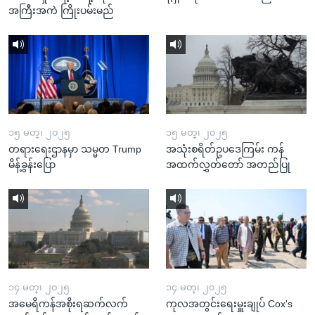
အကြီးအကဲ ကြိုးပမ်းမည်
၁၅ မတ္၊ ၂၀၂၅
၁၅ မတ္၊ ၂၀၂၅
တရားရေးဌာနမှာ သမ္မတ Trump
အသုံးစရိတ်ဥပဒေကြမ်း ကန်
မိန့်ခွန်းပြော
အထက်လွှတ်တော် အတည်ပြု
၁၄ မတ္၊ ၂၀၂၅
၁၄ မတ္၊ ၂၀၂၅
အမေရိကန်အစိုးရဆက်လက်
ကုလအတွင်းရေးမှူးချုပ် Cox's