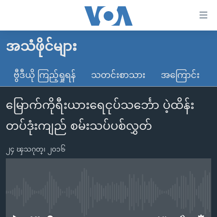
သုံး
ရ
လွယ်ကူ
အသံဖိုင်များ
မူလစာမျက်နှာ
စေ
မြန်မာ
ဗွီဒီယို ကြည့်ရှုရန်
သတင်းစာသား
အကြောင်း
သည့်
ကမ္ဘာ့သတင်းများ
Link
မြောက်ကိုရီးယားရေငုပ်သင်္ဘော ပဲ့ထိန်း
ဗွီဒီယို
နိုင်ငံတကာ
များ
သတင်းလွတ်လပ်ခွင့်
အမေရိကန်
တပ်ဒုံးကျည် စမ်းသပ်ပစ်လွှတ်
ပင်မ
ရပ်ဝန်းတခု လမ်းတခု အလွန်
တရုတ်
အကြောင်းအရာ
၂၄ ၾသဂုတ္၊ ၂၀၁၆
သို့
အင်္ဂလိပ်စာလေ့လာမယ်
အစ္စရေး-ပါလက်စတိုင်း
ကျော်
အပတ်စဉ်ကဏ္ဍများ
အမေရိကန်သုံးအီဒီယံ
ကြည့်
ရေဒီယိုနှင့်ရုပ်သံ အချက်အလက်များ
မကြေးမုံရဲ့ အင်္ဂလိပ်စာ
ရေဒီယို
ရန်
No media source currently available
ပင်မ
ရေဒီယို/တီဗွီအစီအစဉ်
ရုပ်ရှင်ထဲက အင်္ဂလိပ်စာ
တီဗွီ