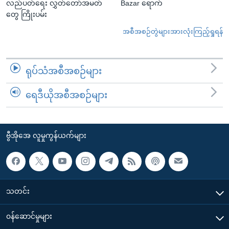
လည်ပတ်ရေး လွှတ်တော်အမတ်
Bazar ရောက်
တွေ ကြိုးပမ်း
အစီအစဉ်တွဲများအားလုံးကြည့်ရှုရန်
ရုပ်သံအစီအစဉ်များ
ရေဒီယိုအစီအစဉ်များ
ဗွီအိုအေ လူမှုကွန်ယက်များ
သတင်း
၀န်ဆောင်မှုများ