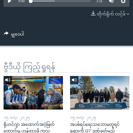
အ
0:00
1:11
သုတပဒေသာ အင်္ဂလိပ်စာ
ညွန်း
Learning English
တိုက်ရိုက် လင့်ခ်
စာမျက်နှာ
သို့
ဗွီအိုအေ လူမှုကွန်ယက်များ
ကျော်
မျှဝေပါ
ကြည့်
ရန်
ဘာသာစကားများ
ရှာဖွေ
ဗွီဒီယို ကြည့်ရှုရန်
ရန်
နေရာ
သို့
ကျော်
ရန်
၁၅ မတ္၊ ၂၀၂၅
၁၅ မတ္၊ ၂၀၂၅
ရိုဟင်ဂျာ အထောက်အပံ့ဖြတ်
အပစ်ရပ်ရေးသဘောမတူရင်
တောက်မှု ဟန့်တားဖို့ ကုလ
ရုရှားကို G7 ဒဏ်ခတ်မည်