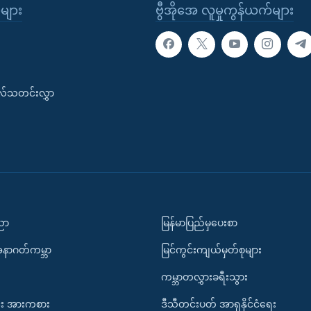
ုများ
ဗွီအိုအေ လူမှုကွန်ယက်များ
းလ်သတင်းလွှာ
ပညာ
မြန်မာပြည်မှပေးစာ
အနာဂတ်ကမ္ဘာ
မြင်ကွင်းကျယ်မှတ်စုများ
ကမ္ဘာတလွှားခရီးသွား
း အားကစား
ဒီသီတင်းပတ် အာရှနိုင်ငံရေး