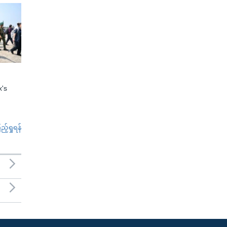
x's
်ရှုရန်