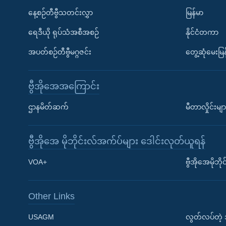
နေ့စဉ်တီဗွီသတင်းလွှာ
မြန်မာ
ရေဒီယို ရုပ်သံအစီအစဉ်
နိုင်ငံတကာ
အပတ်စဉ်တီဗွီမဂ္ဂဇင်း
တွေ့ဆုံမေးမြန
ဗွီအိုအေအကြောင်း
ဌာနမိတ်ဆက်
မီတာလှိုင်းမျာ
ဗွီအိုအေ မိုဘိုင်းလ်အက်ပ်များ ဒေါင်းလုတ်ယူရန်
Learning English
VOA+
ဗွီအိုအေမိုဘ
ဗွီအိုအေ လူမှုကွန်ယက်များ
Other Links
USAGM
လွတ်လပ်တဲ့