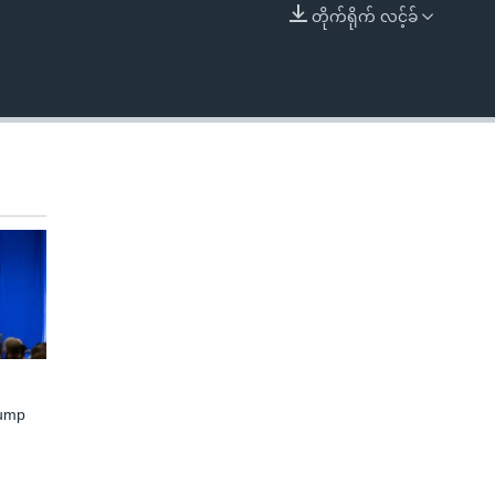
တိုက်ရိုက် လင့်ခ်
EMBED
rump