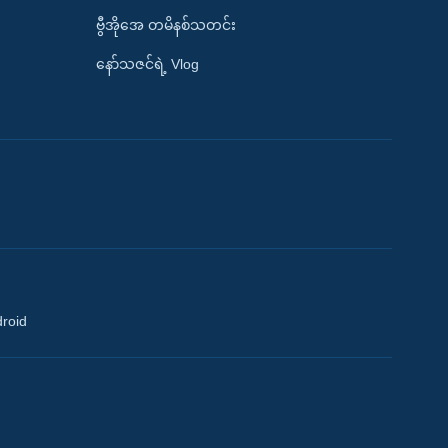
ဗွီအိုအေ တမိနစ်သတင်း
နော်သဇင်ရဲ့ Vlog
droid