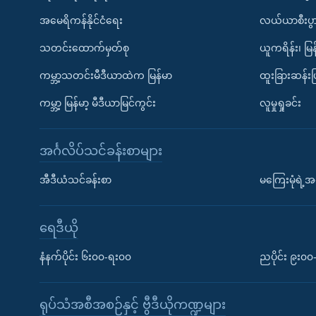
အမေရိကန်နိုင်ငံရေး
လယ်ယာစီးပွ
သတင်းထောက်မှတ်စု
ယူကရိန်း၊ မြန
ကမ္ဘာ့သတင်းမီဒီယာထဲက မြန်မာ
ထူးခြားဆန်း
ကမ္ဘာ့ မြန်မာ့ မီဒီယာမြင်ကွင်း
လူမှုရှုခင်း
အင်္ဂလိပ်သင်ခန်းစာများ
အီဒီယံသင်ခန်းစာ
မကြေးမုံရဲ့အင
ရေဒီယို
နံနက်ပိုင်း ၆း၀၀-ရး၀၀
ညပိုင်း ၉း၀
ရုပ်သံအစီအစဉ်နှင့် ဗွီဒီယိုကဏ္ဍများ