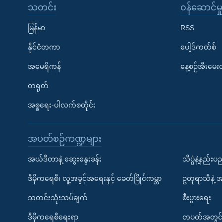
သတင်း
၀န်ဆောင်မှ
မြန်မာ
RSS
နိုင်ငံတကာ
ပေါ့ဒ်ကတ်စ်
အမေရိကန်
နေ့စဉ်အီးမေ
တရုတ်
အစ္စရေး-ပါလက်စတိုင်း
အပတ်စဉ်ကဏ္ဍများ
အယ်ဒီတာနဲ့ ဆွေးနွေးခန်း
သိပ္ပံနဲ့နည်း
ဒီမိုကရေစီ၊ လူ့အခွင့်အရေးနှင့် ခေတ်ပြိုင်ကမ္ဘာ
ဥတုရာသီနဲ့ 
သတင်းသုံးသပ်ချက်
စီးပွားရေး
ဒီမိုကရေစီရေးရာ
တပတ်အတွင်