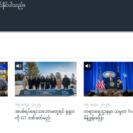
်နိုင်ပါသည်။
၁၅ မတ္၊ ၂၀၂၅
၁၅ မတ္၊ ၂၀၂၅
အပစ်ရပ်ရေးသဘောမတူရင် ရုရှား
တရားရေးဌာနမှာ သမ္မတ T
ကို G7 ဒဏ်ခတ်မည်
မိန့်ခွန်းပြော