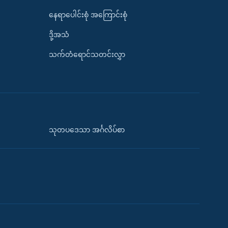
နေရာပေါင်းစုံ အကြောင်းစုံ
ဒို့အသံ
သက်တံရောင်သတင်းလွှာ
သုတပဒေသာ အင်္ဂလိပ်စာ