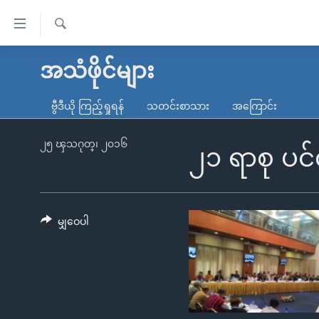
သုံး
ရ
ရှာဖွေ
လွယ်ကူ
မူလစာမျက်နှာ
အသံဖိုင်များ
ရ
စေ
မြန်မာ
လာ
ဗွီဒီယို ကြည့်ရှုရန်
သတင်းစာသား
အကြောင်း
သည့်
ဒ်
ကမ္ဘာ့သတင်းများ
Link
ဗွီဒီယို
နိုင်ငံတကာ
၂၅ ၾသဂုတ္၊ ၂၀၁၆
၂၁ ရာစု ပင်
များ
သတင်းလွတ်လပ်ခွင့်
အမေရိကန်
ပင်မ
ရပ်ဝန်းတခု လမ်းတခု အလွန်
တရုတ်
အကြောင်းအရာ
အင်္ဂလိပ်စာလေ့လာမယ်
အစ္စရေး-ပါလက်စတိုင်း
မျှဝေပါ
သို့
အပတ်စဉ်ကဏ္ဍများ
အမေရိကန်သုံးအီဒီယံ
ကျော်
ကြည့်
ရေဒီယိုနှင့်ရုပ်သံ အချက်အလက်များ
မကြေးမုံရဲ့ အင်္ဂလိပ်စာ
ရေဒီယို
ရန်
ရေဒီယို/တီဗွီအစီအစဉ်
ရုပ်ရှင်ထဲက အင်္ဂလိပ်စာ
တီဗွီ
ပင်မ