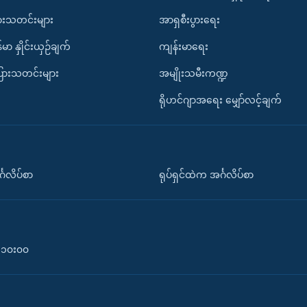
ားသတင်းများ
အာရှစီးပွားရေး
်မာ နှိုင်းယှဉ်ချက်
ကျန်းမာရေး
ပြားသတင်းများ
အမျိုးသမီးကဏ္ဍ
ရိုဟင်ဂျာအရေး မျှော်လင့်ချက်
်္ဂလိပ်စာ
ရုပ်ရှင်ထဲက အင်္ဂလိပ်စာ
၀-၁၀း၀၀