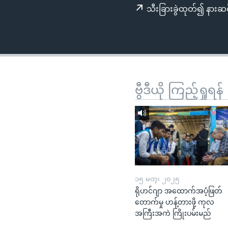
သုတပဒေသာ အင်္ဂလိပ်စာ
အ
သီးခြားခွဲထုတ်၍ နားဆင
ညွန်း
စာမျက်နှာ
သို့
ကျော်
ကြည့်
ရန်
ဗွီဒီယို ကြည့်ရှုရန်
ရှာဖွေ
ရန်
နေရာ
သို့
ကျော်
ရန်
၁၅ မတ္၊ ၂၀၂၅
ရိုဟင်ဂျာ အထောက်အပံ့ဖြတ်
တောက်မှု ဟန့်တားဖို့ ကုလ
အကြီးအကဲ ကြိုးပမ်းမည်