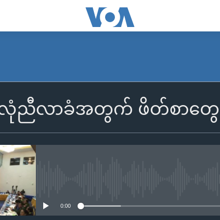
လုံညီလာခံအတွက် ဖိတ်စာတွေ ပိ
No media source currently availa
0:00