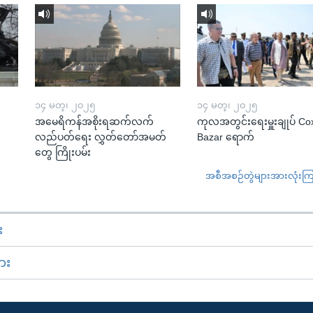
၁၄ မတ္၊ ၂၀၂၅
၁၄ မတ္၊ ၂၀၂၅
အမေရိကန်အစိုးရဆက်လက်
ကုလအတွင်းရေးမှူးချုပ် Co
လည်ပတ်ရေး လွှတ်တော်အမတ်
Bazar ရောက်
တွေ ကြိုးပမ်း
အစီအစဉ်တွဲများအားလုံးကြည့
း
ား