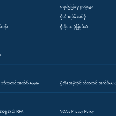
ရေမြေခြားမှ ရုပ်ပုံလွှာ
ပိုလီဂရပ်ဖ်.အင်ဖို
်းခန်း
ဗွီအိုအေ ပုံပြရုပ်သံ
း
ိုင်းလ်သတင်းအက်ပ်-Apple
ဗွီအိုအေမိုဘိုင်းလ်သတင်းအက်ပ်-An
 အာရှအသံ RFA
VOA's Privacy Policy