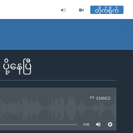
တိုက်ရိုက်
ု့နေပြီ
EMBED
ble
4:05