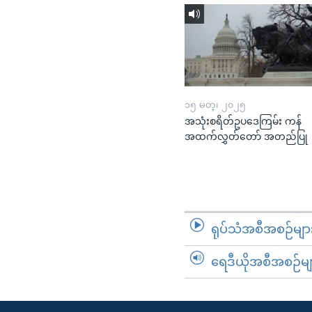
၁၅ မတ္၊ ၂၀၂၅
အသုံးစရိတ်ဥပဒေကြမ်း ကန်
အထက်လွှတ်တော် အတည်ပြု
ရုပ်သံအစီအစဉ်မျာ
ရေဒီယိုအစီအစဉ်မျ