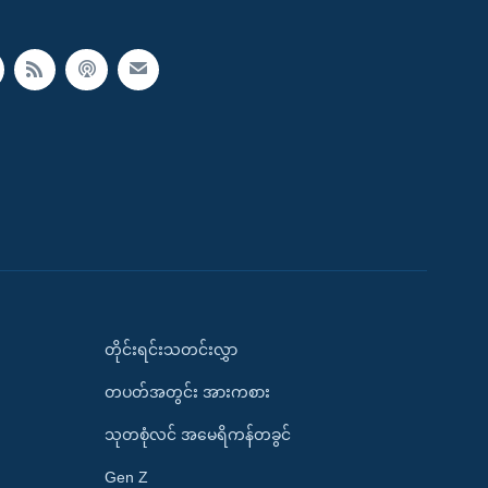
တိုင်းရင်းသတင်းလွှာ
တပတ်အတွင်း အားကစား
သုတစုံလင် အမေရိကန်တခွင်
Gen Z