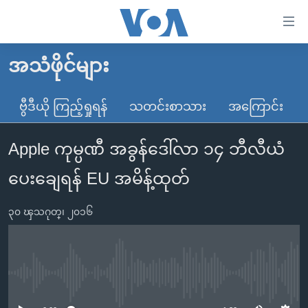
သုံး
ရ
လွယ်ကူ
အသံဖိုင်များ
မူလစာမျက်နှာ
စေ
မြန်မာ
ဗွီဒီယို ကြည့်ရှုရန်
သတင်းစာသား
အကြောင်း
သည့်
ကမ္ဘာ့သတင်းများ
Link
Apple ကုမ္ပဏီ အခွန်ဒေါ်လာ ၁၄ ဘီလီယံ
ဗွီဒီယို
နိုင်ငံတကာ
များ
သတင်းလွတ်လပ်ခွင့်
အမေရိကန်
ပေးချေရန် EU အမိန့်ထုတ်
ပင်မ
ရပ်ဝန်းတခု လမ်းတခု အလွန်
တရုတ်
အကြောင်းအရာ
၃၀ ၾသဂုတ္၊ ၂၀၁၆
သို့
အင်္ဂလိပ်စာလေ့လာမယ်
အစ္စရေး-ပါလက်စတိုင်း
ကျော်
အပတ်စဉ်ကဏ္ဍများ
အမေရိကန်သုံးအီဒီယံ
ကြည့်
ရေဒီယိုနှင့်ရုပ်သံ အချက်အလက်များ
မကြေးမုံရဲ့ အင်္ဂလိပ်စာ
ရေဒီယို
ရန်
No media source currently available
ပင်မ
ရေဒီယို/တီဗွီအစီအစဉ်
ရုပ်ရှင်ထဲက အင်္ဂလိပ်စာ
တီဗွီ