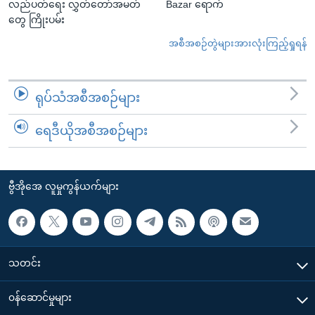
လည်ပတ်ရေး လွှတ်တော်အမတ်
Bazar ရောက်
တွေ ကြိုးပမ်း
အစီအစဉ်တွဲများအားလုံးကြည့်ရှုရန်
ရုပ်သံအစီအစဉ်များ
ရေဒီယိုအစီအစဉ်များ
ဗွီအိုအေ လူမှုကွန်ယက်များ
သတင်း
၀န်ဆောင်မှုများ