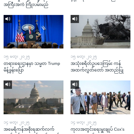
အကြီးအကဲ ကြိုးပမ်းမည်
၁၅ မတ္၊ ၂၀၂၅
၁၅ မတ္၊ ၂၀၂၅
တရားရေးဌာနမှာ သမ္မတ Trump
အသုံးစရိတ်ဥပဒေကြမ်း ကန်
မိန့်ခွန်းပြော
အထက်လွှတ်တော် အတည်ပြု
၁၄ မတ္၊ ၂၀၂၅
၁၄ မတ္၊ ၂၀၂၅
အမေရိကန်အစိုးရဆက်လက်
ကုလအတွင်းရေးမှူးချုပ် Cox's