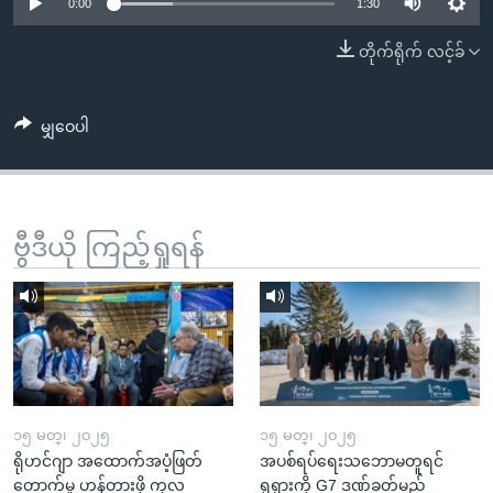
အ
0:00
1:30
သုတပဒေသာ အင်္ဂလိပ်စာ
ညွန်း
Learning English
တိုက်ရိုက် လင့်ခ်
စာမျက်နှာ
သို့
ဗွီအိုအေ လူမှုကွန်ယက်များ
ကျော်
မျှဝေပါ
ကြည့်
ရန်
ဘာသာစကားများ
ရှာဖွေ
ဗွီဒီယို ကြည့်ရှုရန်
ရန်
နေရာ
သို့
ကျော်
ရန်
၁၅ မတ္၊ ၂၀၂၅
၁၅ မတ္၊ ၂၀၂၅
ရိုဟင်ဂျာ အထောက်အပံ့ဖြတ်
အပစ်ရပ်ရေးသဘောမတူရင်
တောက်မှု ဟန့်တားဖို့ ကုလ
ရုရှားကို G7 ဒဏ်ခတ်မည်