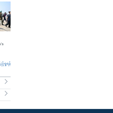
x's
်ရှုရန်