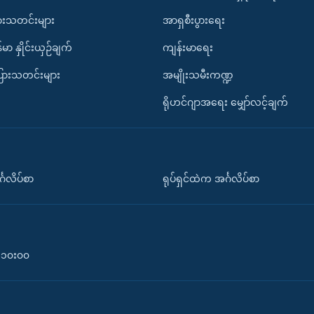
ားသတင်းများ
အာရှစီးပွားရေး
်မာ နှိုင်းယှဉ်ချက်
ကျန်းမာရေး
ပြားသတင်းများ
အမျိုးသမီးကဏ္ဍ
ရိုဟင်ဂျာအရေး မျှော်လင့်ချက်
်္ဂလိပ်စာ
ရုပ်ရှင်ထဲက အင်္ဂလိပ်စာ
၀-၁၀း၀၀