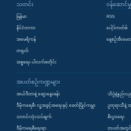
သတင်း
၀န်ဆောင်မှ
မြန်မာ
RSS
နိုင်ငံတကာ
ပေါ့ဒ်ကတ်စ်
အမေရိကန်
နေ့စဉ်အီးမေ
တရုတ်
အစ္စရေး-ပါလက်စတိုင်း
အပတ်စဉ်ကဏ္ဍများ
အယ်ဒီတာနဲ့ ဆွေးနွေးခန်း
သိပ္ပံနဲ့နည်း
ဒီမိုကရေစီ၊ လူ့အခွင့်အရေးနှင့် ခေတ်ပြိုင်ကမ္ဘာ
ဥတုရာသီနဲ့ 
သတင်းသုံးသပ်ချက်
စီးပွားရေး
ဒီမိုကရေစီရေးရာ
တပတ်အတွင်