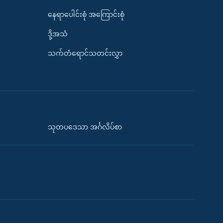
နေရာပေါင်းစုံ အကြောင်းစုံ
ဒို့အသံ
သက်တံရောင်သတင်းလွှာ
သုတပဒေသာ အင်္ဂလိပ်စာ