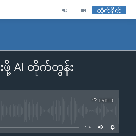
တိုက်ရိုက်
ု့ AI တိုက်တွန်း
EMBED
ble
1:37