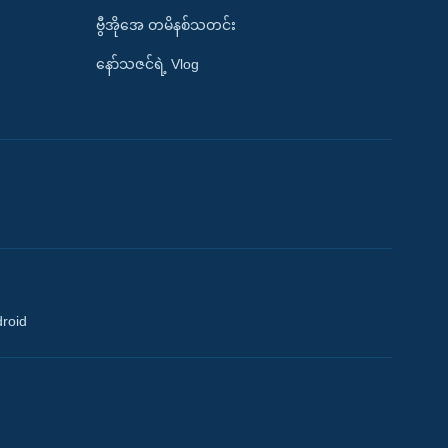
ဗွီအိုအေ တမိနစ်သတင်း
နော်သဇင်ရဲ့ Vlog
droid