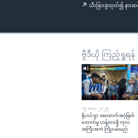
သုတပဒေသာ အင်္ဂလိပ်စာ
အ
သီးခြားခွဲထုတ်၍ နားဆင
ညွန်း
စာမျက်နှာ
သို့
ကျော်
ကြည့်
ရန်
ဗွီဒီယို ကြည့်ရှုရန်
ရှာဖွေ
ရန်
နေရာ
သို့
ကျော်
ရန်
၁၅ မတ္၊ ၂၀၂၅
ရိုဟင်ဂျာ အထောက်အပံ့ဖြတ်
တောက်မှု ဟန့်တားဖို့ ကုလ
အကြီးအကဲ ကြိုးပမ်းမည်