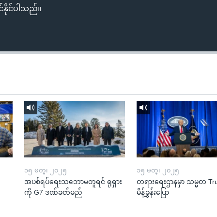
်နိုင်ပါသည်။
၁၅ မတ္၊ ၂၀၂၅
၁၅ မတ္၊ ၂၀၂၅
အပစ်ရပ်ရေးသဘောမတူရင် ရုရှား
တရားရေးဌာနမှာ သမ္မတ T
ကို G7 ဒဏ်ခတ်မည်
မိန့်ခွန်းပြော