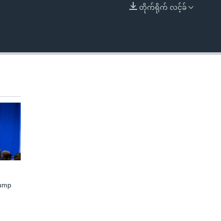
တိုက်ရိုက် လင့်ခ်
EMBED
rump