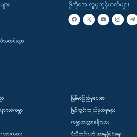
ုများ
ဗွီအိုအေ လူမှုကွန်ယက်များ
းလ်သတင်းလွှာ
ပညာ
မြန်မာပြည်မှပေးစာ
အနာဂတ်ကမ္ဘာ
မြင်ကွင်းကျယ်မှတ်စုများ
ကမ္ဘာတလွှားခရီးသွား
း အားကစား
ဒီသီတင်းပတ် အာရှနိုင်ငံရေး