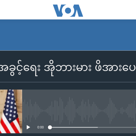
ွင့်ရေး အိုဘားမား ဖိအားပေးဖိ
No media source currently availa
0:00