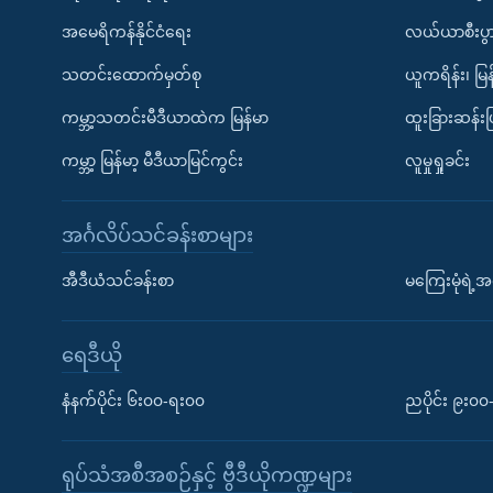
အမေရိကန်နိုင်ငံရေး
လယ်ယာစီးပွ
သတင်းထောက်မှတ်စု
ယူကရိန်း၊ မြန
ကမ္ဘာ့သတင်းမီဒီယာထဲက မြန်မာ
ထူးခြားဆန်း
ကမ္ဘာ့ မြန်မာ့ မီဒီယာမြင်ကွင်း
လူမှုရှုခင်း
အင်္ဂလိပ်သင်ခန်းစာများ
အီဒီယံသင်ခန်းစာ
မကြေးမုံရဲ့အင
ရေဒီယို
နံနက်ပိုင်း ၆း၀၀-ရး၀၀
ညပိုင်း ၉း၀
ရုပ်သံအစီအစဉ်နှင့် ဗွီဒီယိုကဏ္ဍများ