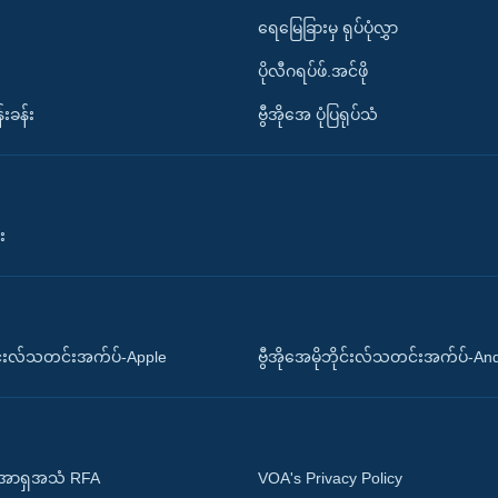
ရေမြေခြားမှ ရုပ်ပုံလွှာ
ပိုလီဂရပ်ဖ်.အင်ဖို
်းခန်း
ဗွီအိုအေ ပုံပြရုပ်သံ
း
ိုင်းလ်သတင်းအက်ပ်-Apple
ဗွီအိုအေမိုဘိုင်းလ်သတင်းအက်ပ်-An
 အာရှအသံ RFA
VOA's Privacy Policy