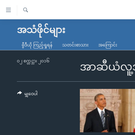
သုံး
ရ
ရှာဖွေ
လွယ်ကူ
မူလစာမျက်နှာ
အသံဖိုင်များ
ရ
စေ
မြန်မာ
လာ
ဗွီဒီယို ကြည့်ရှုရန်
သတင်းစာသား
အကြောင်း
သည့်
ဒ်
ကမ္ဘာ့သတင်းများ
Link
ဗွီဒီယို
နိုင်ငံတကာ
၀၂ စက္တင္ဘာ၊ ၂၀၁၆
အာဆီယံလူ့အခ
များ
သတင်းလွတ်လပ်ခွင့်
အမေရိကန်
ပင်မ
ရပ်ဝန်းတခု လမ်းတခု အလွန်
တရုတ်
အကြောင်းအရာ
အင်္ဂလိပ်စာလေ့လာမယ်
အစ္စရေး-ပါလက်စတိုင်း
မျှဝေပါ
သို့
အပတ်စဉ်ကဏ္ဍများ
အမေရိကန်သုံးအီဒီယံ
ကျော်
ကြည့်
ရေဒီယိုနှင့်ရုပ်သံ အချက်အလက်များ
မကြေးမုံရဲ့ အင်္ဂလိပ်စာ
ရေဒီယို
ရန်
ရေဒီယို/တီဗွီအစီအစဉ်
ရုပ်ရှင်ထဲက အင်္ဂလိပ်စာ
တီဗွီ
ပင်မ