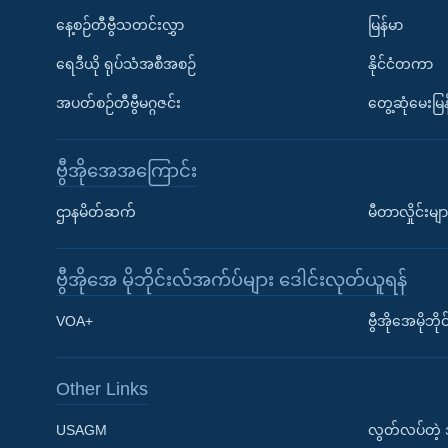
နေ့စဉ်တီဗွီသတင်းလွှာ
မြန်မာ
ရေဒီယို ရုပ်သံအစီအစဉ်
နိုင်ငံတကာ
အပတ်စဉ်တီဗွီမဂ္ဂဇင်း
တွေ့ဆုံမေးမြန
ဗွီအိုအေအကြောင်း
ဌာနမိတ်ဆက်
မီတာလှိုင်းမျာ
ဗွီအိုအေ မိုဘိုင်းလ်အက်ပ်များ ဒေါင်းလုတ်ယူရန်
Learning English
VOA+
ဗွီအိုအေမိုဘ
ဗွီအိုအေ လူမှုကွန်ယက်များ
Other Links
USAGM
လွတ်လပ်တဲ့