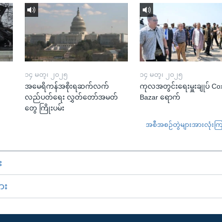
၁၄ မတ္၊ ၂၀၂၅
၁၄ မတ္၊ ၂၀၂၅
အမေရိကန်အစိုးရဆက်လက်
ကုလအတွင်းရေးမှူးချုပ် Co
လည်ပတ်ရေး လွှတ်တော်အမတ်
Bazar ရောက်
တွေ ကြိုးပမ်း
အစီအစဉ်တွဲများအားလုံးကြည့
း
ား