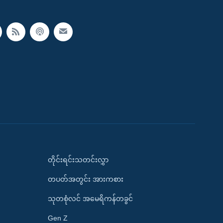
တိုင်းရင်းသတင်းလွှာ
တပတ်အတွင်း အားကစား
သုတစုံလင် အမေရိကန်တခွင်
Gen Z