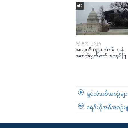
၁၅ မတ္၊ ၂၀၂၅
အသုံးစရိတ်ဥပဒေကြမ်း ကန်
အထက်လွှတ်တော် အတည်ပြု
ရုပ်သံအစီအစဉ်မျာ
ရေဒီယိုအစီအစဉ်မျ