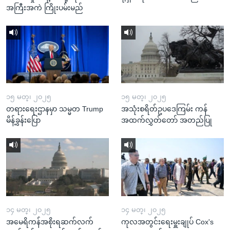
အကြီးအကဲ ကြိုးပမ်းမည်
၁၅ မတ္၊ ၂၀၂၅
၁၅ မတ္၊ ၂၀၂၅
တရားရေးဌာနမှာ သမ္မတ Trump
အသုံးစရိတ်ဥပဒေကြမ်း ကန်
မိန့်ခွန်းပြော
အထက်လွှတ်တော် အတည်ပြု
၁၄ မတ္၊ ၂၀၂၅
၁၄ မတ္၊ ၂၀၂၅
အမေရိကန်အစိုးရဆက်လက်
ကုလအတွင်းရေးမှူးချုပ် Cox's