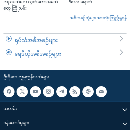
လည်ပတ်ရေး လွှတ်တော်အမတ်
Bazar ရောက်
တွေ ကြိုးပမ်း
အစီအစဉ်တွဲများအားလုံးကြည့်ရှုရန်
ရုပ်သံအစီအစဉ်များ
ရေဒီယိုအစီအစဉ်များ
ဗွီအိုအေ လူမှုကွန်ယက်များ
သတင်း
၀န်ဆောင်မှုများ