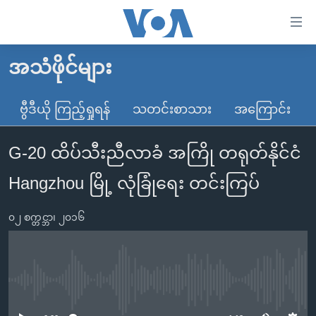
သုံး
ရ
လွယ်ကူ
အသံဖိုင်များ
မူလစာမျက်နှာ
စေ
မြန်မာ
ဗွီဒီယို ကြည့်ရှုရန်
သတင်းစာသား
အကြောင်း
သည့်
ကမ္ဘာ့သတင်းများ
Link
G-20 ထိပ်သီးညီလာခံ အကြို တရုတ်နိုင်ငံ
ဗွီဒီယို
နိုင်ငံတကာ
များ
သတင်းလွတ်လပ်ခွင့်
အမေရိကန်
Hangzhou မြို့ လုံခြုံရေး တင်းကြပ်
ပင်မ
ရပ်ဝန်းတခု လမ်းတခု အလွန်
တရုတ်
အကြောင်းအရာ
၀၂ စက္တင္ဘာ၊ ၂၀၁၆
သို့
အင်္ဂလိပ်စာလေ့လာမယ်
အစ္စရေး-ပါလက်စတိုင်း
ကျော်
အပတ်စဉ်ကဏ္ဍများ
အမေရိကန်သုံးအီဒီယံ
ကြည့်
ရေဒီယိုနှင့်ရုပ်သံ အချက်အလက်များ
မကြေးမုံရဲ့ အင်္ဂလိပ်စာ
ရေဒီယို
ရန်
No media source currently available
ပင်မ
ရေဒီယို/တီဗွီအစီအစဉ်
ရုပ်ရှင်ထဲက အင်္ဂလိပ်စာ
တီဗွီ