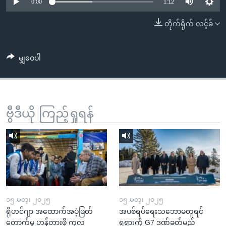
အ
0:00
1:12
သုတပဒေသာ အင်္ဂလိပ်စာ
ညွန်း
Learning English
တိုက်ရိုက် လင့်ခ်
စာမျက်နှာ
သို့
ဗွီအိုအေ လူမှုကွန်ယက်များ
ကျော်
မျှဝေပါ
ကြည့်
ရန်
ဘာသာစကားများ
ရှာဖွေ
ဗွီဒီယို ကြည့်ရှုရန်
ရန်
နေရာ
သို့
ကျော်
ရန်
၁၅ မတ္၊ ၂၀၂၅
၁၅ မတ္၊ ၂၀၂၅
ရိုဟင်ဂျာ အထောက်အပံ့ဖြတ်
အပစ်ရပ်ရေးသဘောမတူရင်
တောက်မှု ဟန့်တားဖို့ ကုလ
ရုရှားကို G7 ဒဏ်ခတ်မည်