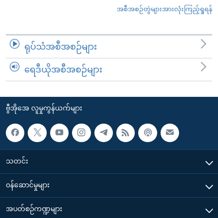
အစီအစဉ်တွဲများအားလုံးကြည့်ရှုရန်
ရုပ်သံအစီအစဉ်များ
ရေဒီယိုအစီအစဉ်များ
ဗွီအိုအေ လူမှုကွန်ယက်များ
သတင်း
၀န်ဆောင်မှုများ
အပတ်စဉ်ကဏ္ဍများ