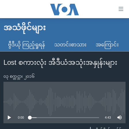
သုံး
ရ
လွယ်ကူ
အသံဖိုင်များ
မူလစာမျက်နှာ
စေ
မြန်မာ
ဗွီဒီယို ကြည့်ရှုရန်
သတင်းစာသား
အကြောင်း
သည့်
ကမ္ဘာ့သတင်းများ
Link
Lost စကားလုံး အီဒီယံအသုံးအနှုန်းများ
ဗွီဒီယို
နိုင်ငံတကာ
များ
သတင်းလွတ်လပ်ခွင့်
အမေရိကန်
ပင်မ
၀၃ စက္တင္ဘာ၊ ၂၀၁၆
ရပ်ဝန်းတခု လမ်းတခု အလွန်
တရုတ်
အကြောင်းအရာ
သို့
အင်္ဂလိပ်စာလေ့လာမယ်
အစ္စရေး-ပါလက်စတိုင်း
ကျော်
အပတ်စဉ်ကဏ္ဍများ
အမေရိကန်သုံးအီဒီယံ
No media source currently available
ကြည့်
ရေဒီယိုနှင့်ရုပ်သံ အချက်အလက်များ
မကြေးမုံရဲ့ အင်္ဂလိပ်စာ
ရေဒီယို
ရန်
0:00
4:43
ပင်မ
ရေဒီယို/တီဗွီအစီအစဉ်
ရုပ်ရှင်ထဲက အင်္ဂလိပ်စာ
တီဗွီ