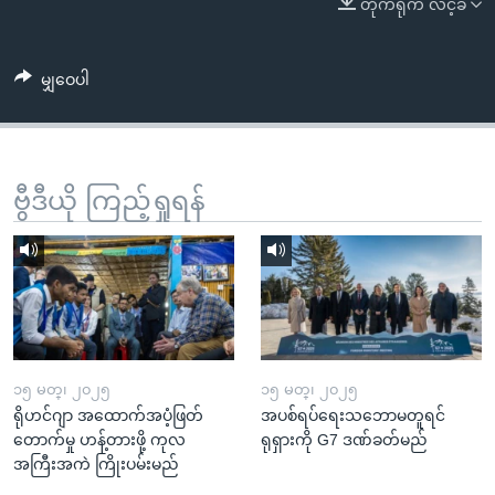
တိုက်ရိုက် လင့်ခ်
အ
သုတပဒေသာ အင်္ဂလိပ်စာ
ညွန်း
Learning English
စာမျက်နှာ
မျှဝေပါ
သို့
ဗွီအိုအေ လူမှုကွန်ယက်များ
ကျော်
ကြည့်
ရန်
ဗွီဒီယို ကြည့်ရှုရန်
ဘာသာစကားများ
ရှာဖွေ
ရန်
နေရာ
သို့
ကျော်
ရန်
၁၅ မတ္၊ ၂၀၂၅
၁၅ မတ္၊ ၂၀၂၅
ရိုဟင်ဂျာ အထောက်အပံ့ဖြတ်
အပစ်ရပ်ရေးသဘောမတူရင်
တောက်မှု ဟန့်တားဖို့ ကုလ
ရုရှားကို G7 ဒဏ်ခတ်မည်
အကြီးအကဲ ကြိုးပမ်းမည်