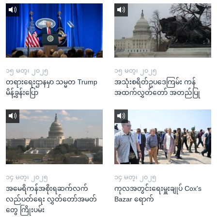
၁၅ မတ္၊ ၂၀၂၅
၁၅ မတ္၊ ၂၀၂၅
တရားရေးဌာနမှာ သမ္မတ Trump
အသုံးစရိတ်ဥပဒေကြမ်း ကန်
မိန့်ခွန်းပြော
အထက်လွှတ်တော် အတည်ပြု
၁၄ မတ္၊ ၂၀၂၅
၁၄ မတ္၊ ၂၀၂၅
အမေရိကန်အစိုးရဆက်လက်
ကုလအတွင်းရေးမှူးချုပ် Cox's
လည်ပတ်ရေး လွှတ်တော်အမတ်
Bazar ရောက်
တွေ ကြိုးပမ်း