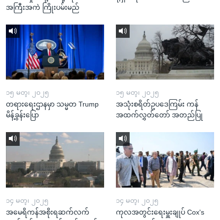
အကြီးအကဲ ကြိုးပမ်းမည်
၁၅ မတ္၊ ၂၀၂၅
၁၅ မတ္၊ ၂၀၂၅
တရားရေးဌာနမှာ သမ္မတ Trump
အသုံးစရိတ်ဥပဒေကြမ်း ကန်
မိန့်ခွန်းပြော
အထက်လွှတ်တော် အတည်ပြု
၁၄ မတ္၊ ၂၀၂၅
၁၄ မတ္၊ ၂၀၂၅
အမေရိကန်အစိုးရဆက်လက်
ကုလအတွင်းရေးမှူးချုပ် Cox's