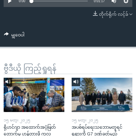
အ
0:00
0:01:17
သုတပဒေသာ အင်္ဂလိပ်စာ
ညွန်း
Learning English
တိုက်ရိုက် လင့်ခ်
စာမျက်နှာ
သို့
ဗွီအိုအေ လူမှုကွန်ယက်များ
ကျော်
မျှဝေပါ
ကြည့်
ရန်
ဘာသာစကားများ
ရှာဖွေ
ဗွီဒီယို ကြည့်ရှုရန်
ရန်
နေရာ
သို့
ကျော်
ရန်
၁၅ မတ္၊ ၂၀၂၅
၁၅ မတ္၊ ၂၀၂၅
ရိုဟင်ဂျာ အထောက်အပံ့ဖြတ်
အပစ်ရပ်ရေးသဘောမတူရင်
တောက်မှု ဟန့်တားဖို့ ကုလ
ရုရှားကို G7 ဒဏ်ခတ်မည်