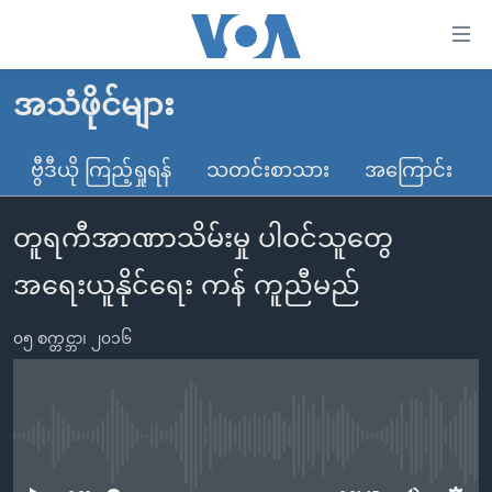
သုံး
ရ
လွယ်ကူ
အသံဖိုင်များ
မူလစာမျက်နှာ
စေ
မြန်မာ
ဗွီဒီယို ကြည့်ရှုရန်
သတင်းစာသား
အကြောင်း
သည့်
ကမ္ဘာ့သတင်းများ
Link
တူရကီအာဏာသိမ်းမှု ပါဝင်သူတွေ
ဗွီဒီယို
နိုင်ငံတကာ
များ
သတင်းလွတ်လပ်ခွင့်
အမေရိကန်
အရေးယူနိုင်ရေး ကန် ကူညီမည်
ပင်မ
ရပ်ဝန်းတခု လမ်းတခု အလွန်
တရုတ်
အကြောင်းအရာ
၀၅ စက္တင္ဘာ၊ ၂၀၁၆
သို့
အင်္ဂလိပ်စာလေ့လာမယ်
အစ္စရေး-ပါလက်စတိုင်း
ကျော်
အပတ်စဉ်ကဏ္ဍများ
အမေရိကန်သုံးအီဒီယံ
ကြည့်
ရေဒီယိုနှင့်ရုပ်သံ အချက်အလက်များ
မကြေးမုံရဲ့ အင်္ဂလိပ်စာ
ရေဒီယို
ရန်
No media source currently available
ပင်မ
ရေဒီယို/တီဗွီအစီအစဉ်
ရုပ်ရှင်ထဲက အင်္ဂလိပ်စာ
တီဗွီ