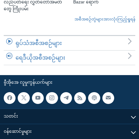
လည်ပတ်ရေး လွှတ်တော်အမတ်
Bazar ရောက်
တွေ ကြိုးပမ်း
အစီအစဉ်တွဲများအားလုံးကြည့်ရှုရန်
ရုပ်သံအစီအစဉ်များ
ရေဒီယိုအစီအစဉ်များ
ဗွီအိုအေ လူမှုကွန်ယက်များ
သတင်း
၀န်ဆောင်မှုများ