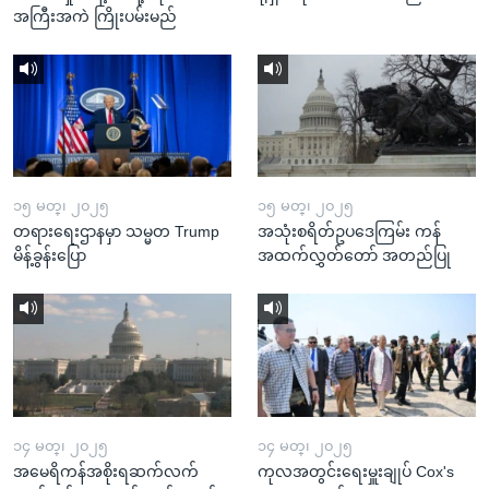
အကြီးအကဲ ကြိုးပမ်းမည်
၁၅ မတ္၊ ၂၀၂၅
၁၅ မတ္၊ ၂၀၂၅
တရားရေးဌာနမှာ သမ္မတ Trump
အသုံးစရိတ်ဥပဒေကြမ်း ကန်
မိန့်ခွန်းပြော
အထက်လွှတ်တော် အတည်ပြု
၁၄ မတ္၊ ၂၀၂၅
၁၄ မတ္၊ ၂၀၂၅
အမေရိကန်အစိုးရဆက်လက်
ကုလအတွင်းရေးမှူးချုပ် Cox's