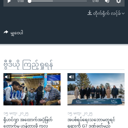
အ
0:00
0:49
သုတပဒေသာ အင်္ဂလိပ်စာ
ညွန်း
Learning English
တိုက်ရိုက် လင့်ခ်
စာမျက်နှာ
သို့
ဗွီအိုအေ လူမှုကွန်ယက်များ
ကျော်
မျှဝေပါ
ကြည့်
ရန်
ဘာသာစကားများ
ရှာဖွေ
ဗွီဒီယို ကြည့်ရှုရန်
ရန်
နေရာ
သို့
ကျော်
ရန်
၁၅ မတ္၊ ၂၀၂၅
၁၅ မတ္၊ ၂၀၂၅
ရိုဟင်ဂျာ အထောက်အပံ့ဖြတ်
အပစ်ရပ်ရေးသဘောမတူရင်
တောက်မှု ဟန့်တားဖို့ ကုလ
ရုရှားကို G7 ဒဏ်ခတ်မည်