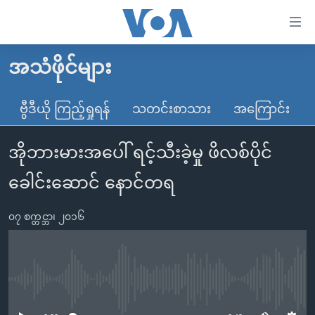
သုံး
ရ
လွယ်ကူ
အသံဖိုင်များ
မူလစာမျက်နှာ
စေ
မြန်မာ
ဗွီဒီယို ကြည့်ရှုရန်
သတင်းစာသား
အကြောင်း
သည့်
ကမ္ဘာ့သတင်းများ
Link
အိုဘားမားအပေါ် ရင့်သီးခဲ့မှု ဖိလစ်ပိုင်
ဗွီဒီယို
နိုင်ငံတကာ
များ
သတင်းလွတ်လပ်ခွင့်
အမေရိကန်
ခေါင်းဆောင် နောင်တရ
ပင်မ
ရပ်ဝန်းတခု လမ်းတခု အလွန်
တရုတ်
အကြောင်းအရာ
၀၇ စက္တင္ဘာ၊ ၂၀၁၆
သို့
အင်္ဂလိပ်စာလေ့လာမယ်
အစ္စရေး-ပါလက်စတိုင်း
ကျော်
အပတ်စဉ်ကဏ္ဍများ
အမေရိကန်သုံးအီဒီယံ
ကြည့်
ရေဒီယိုနှင့်ရုပ်သံ အချက်အလက်များ
မကြေးမုံရဲ့ အင်္ဂလိပ်စာ
ရေဒီယို
ရန်
No media source currently available
ပင်မ
ရေဒီယို/တီဗွီအစီအစဉ်
ရုပ်ရှင်ထဲက အင်္ဂလိပ်စာ
တီဗွီ