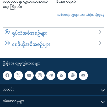
လည်ပတ်ရေး လွှတ်တော်အမတ်
Bazar ရောက်
တွေ ကြိုးပမ်း
အစီအစဉ်တွဲများအားလုံးကြည့်ရှုရန်
ရုပ်သံအစီအစဉ်များ
ရေဒီယိုအစီအစဉ်များ
ဗွီအိုအေ လူမှုကွန်ယက်များ
သတင်း
၀န်ဆောင်မှုများ