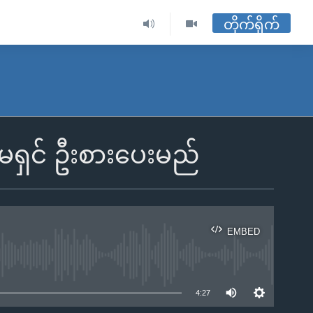
တိုက်ရိုက်
မရှင် ဦးစားပေးမည်
EMBED
ble
4:27