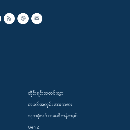
တိုင်းရင်းသတင်းလွှာ
တပတ်အတွင်း အားကစား
သုတစုံလင် အမေရိကန်တခွင်
Gen Z