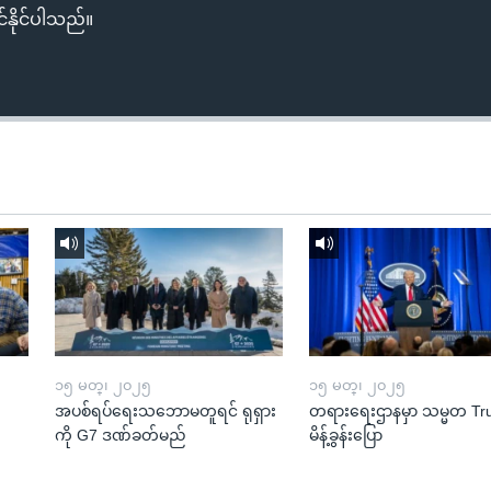
်နိုင်ပါသည်။
၁၅ မတ္၊ ၂၀၂၅
၁၅ မတ္၊ ၂၀၂၅
အပစ်ရပ်ရေးသဘောမတူရင် ရုရှား
တရားရေးဌာနမှာ သမ္မတ T
ကို G7 ဒဏ်ခတ်မည်
မိန့်ခွန်းပြော