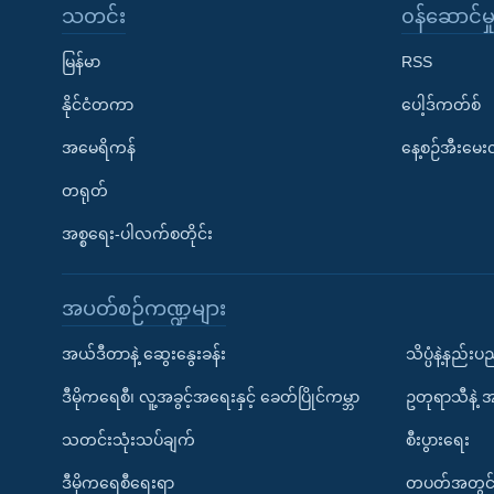
သတင်း
၀န်ဆောင်မှ
မြန်မာ
RSS
နိုင်ငံတကာ
ပေါ့ဒ်ကတ်စ်
အမေရိကန်
နေ့စဉ်အီးမေ
တရုတ်
အစ္စရေး-ပါလက်စတိုင်း
အပတ်စဉ်ကဏ္ဍများ
အယ်ဒီတာနဲ့ ဆွေးနွေးခန်း
သိပ္ပံနဲ့နည်း
ဒီမိုကရေစီ၊ လူ့အခွင့်အရေးနှင့် ခေတ်ပြိုင်ကမ္ဘာ
ဥတုရာသီနဲ့ 
သတင်းသုံးသပ်ချက်
စီးပွားရေး
ဒီမိုကရေစီရေးရာ
တပတ်အတွင်