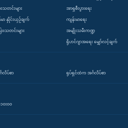
ားသတင်းများ
အာရှစီးပွားရေး
်မာ နှိုင်းယှဉ်ချက်
ကျန်းမာရေး
ပြားသတင်းများ
အမျိုးသမီးကဏ္ဍ
ရိုဟင်ဂျာအရေး မျှော်လင့်ချက်
်္ဂလိပ်စာ
ရုပ်ရှင်ထဲက အင်္ဂလိပ်စာ
၀-၁၀း၀၀