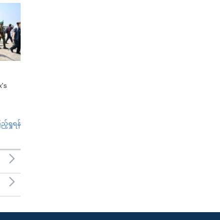
x's
်ရှုရန်