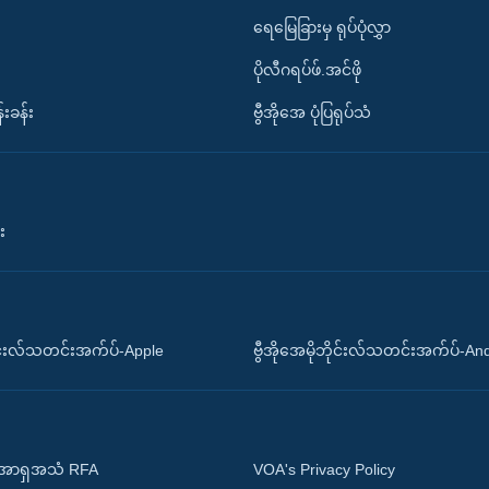
ရေမြေခြားမှ ရုပ်ပုံလွှာ
ပိုလီဂရပ်ဖ်.အင်ဖို
်းခန်း
ဗွီအိုအေ ပုံပြရုပ်သံ
း
ိုင်းလ်သတင်းအက်ပ်-Apple
ဗွီအိုအေမိုဘိုင်းလ်သတင်းအက်ပ်-An
 အာရှအသံ RFA
VOA's Privacy Policy