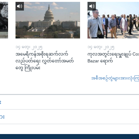
၁၄ မတ္၊ ၂၀၂၅
၁၄ မတ္၊ ၂၀၂၅
အမေရိကန်အစိုးရဆက်လက်
ကုလအတွင်းရေးမှူးချုပ် Co
လည်ပတ်ရေး လွှတ်တော်အမတ်
Bazar ရောက်
တွေ ကြိုးပမ်း
အစီအစဉ်တွဲများအားလုံးကြည့
း
ား