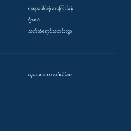
နေရာပေါင်းစုံ အကြောင်းစုံ
ဒို့အသံ
သက်တံရောင်သတင်းလွှာ
သုတပဒေသာ အင်္ဂလိပ်စာ