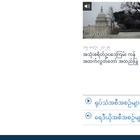
၁၅ မတ္၊ ၂၀၂၅
အသုံးစရိတ်ဥပဒေကြမ်း ကန်
အထက်လွှတ်တော် အတည်ပြု
ရုပ်သံအစီအစဉ်မျာ
ရေဒီယိုအစီအစဉ်မျ