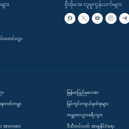
ုများ
ဗွီအိုအေ လူမှုကွန်ယက်များ
းလ်သတင်းလွှာ
ပညာ
မြန်မာပြည်မှပေးစာ
အနာဂတ်ကမ္ဘာ
မြင်ကွင်းကျယ်မှတ်စုများ
ကမ္ဘာတလွှားခရီးသွား
း အားကစား
ဒီသီတင်းပတ် အာရှနိုင်ငံရေး