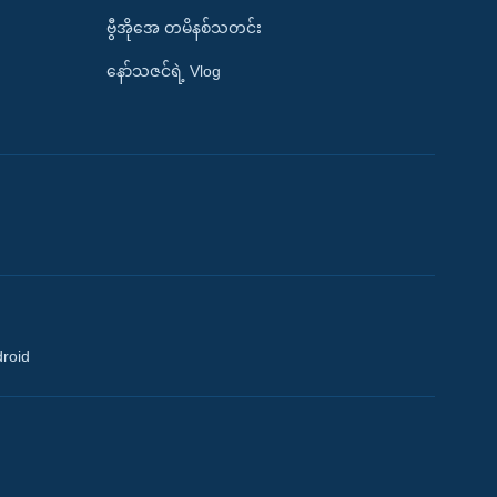
ဗွီအိုအေ တမိနစ်သတင်း
နော်သဇင်ရဲ့ Vlog
droid