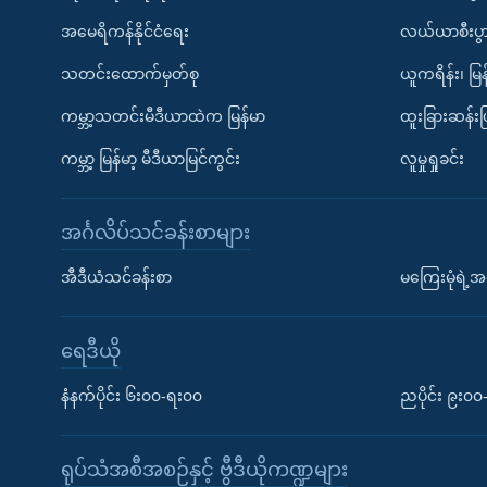
အမေရိကန်နိုင်ငံရေး
လယ်ယာစီးပွ
သတင်းထောက်မှတ်စု
ယူကရိန်း၊ မြန
ကမ္ဘာ့သတင်းမီဒီယာထဲက မြန်မာ
ထူးခြားဆန်း
ကမ္ဘာ့ မြန်မာ့ မီဒီယာမြင်ကွင်း
လူမှုရှုခင်း
အင်္ဂလိပ်သင်ခန်းစာများ
အီဒီယံသင်ခန်းစာ
မကြေးမုံရဲ့အင
ရေဒီယို
နံနက်ပိုင်း ၆း၀၀-ရး၀၀
ညပိုင်း ၉း၀
ရုပ်သံအစီအစဉ်နှင့် ဗွီဒီယိုကဏ္ဍများ