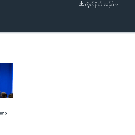
တိုက်ရိုက် လင့်ခ်
EMBED
rump