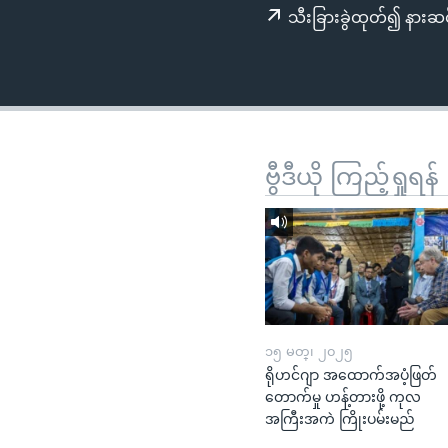
သုတပဒေသာ အင်္ဂလိပ်စာ
အ
သီးခြားခွဲထုတ်၍ နားဆင
ညွန်း
စာမျက်နှာ
သို့
ကျော်
ကြည့်
ရန်
ဗွီဒီယို ကြည့်ရှုရန်
ရှာဖွေ
ရန်
နေရာ
သို့
ကျော်
ရန်
၁၅ မတ္၊ ၂၀၂၅
ရိုဟင်ဂျာ အထောက်အပံ့ဖြတ်
တောက်မှု ဟန့်တားဖို့ ကုလ
အကြီးအကဲ ကြိုးပမ်းမည်