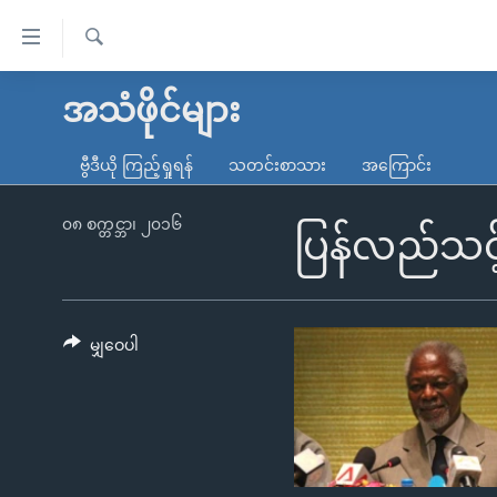
သုံး
ရ
ရှာဖွေ
လွယ်ကူ
မူလစာမျက်နှာ
အသံဖိုင်များ
ရ
စေ
မြန်မာ
လာ
ဗွီဒီယို ကြည့်ရှုရန်
သတင်းစာသား
အကြောင်း
သည့်
ဒ်
ကမ္ဘာ့သတင်းများ
Link
ဗွီဒီယို
နိုင်ငံတကာ
၀၈ စက္တင္ဘာ၊ ၂၀၁၆
ပြန်လည်သင့
များ
သတင်းလွတ်လပ်ခွင့်
အမေရိကန်
ပင်မ
ရပ်ဝန်းတခု လမ်းတခု အလွန်
တရုတ်
အကြောင်းအရာ
အင်္ဂလိပ်စာလေ့လာမယ်
အစ္စရေး-ပါလက်စတိုင်း
မျှဝေပါ
သို့
အပတ်စဉ်ကဏ္ဍများ
အမေရိကန်သုံးအီဒီယံ
ကျော်
ကြည့်
ရေဒီယိုနှင့်ရုပ်သံ အချက်အလက်များ
မကြေးမုံရဲ့ အင်္ဂလိပ်စာ
ရေဒီယို
ရန်
ရေဒီယို/တီဗွီအစီအစဉ်
ရုပ်ရှင်ထဲက အင်္ဂလိပ်စာ
တီဗွီ
ပင်မ