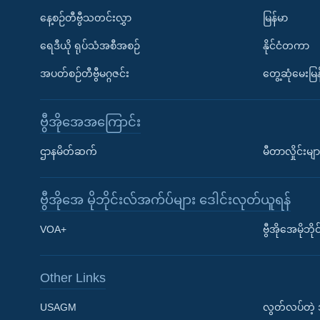
နေ့စဉ်တီဗွီသတင်းလွှာ
မြန်မာ
ရေဒီယို ရုပ်သံအစီအစဉ်
နိုင်ငံတကာ
အပတ်စဉ်တီဗွီမဂ္ဂဇင်း
တွေ့ဆုံမေးမြန
ဗွီအိုအေအကြောင်း
ဌာနမိတ်ဆက်
မီတာလှိုင်းမျာ
ဗွီအိုအေ မိုဘိုင်းလ်အက်ပ်များ ဒေါင်းလုတ်ယူရန်
Learning English
VOA+
ဗွီအိုအေမိုဘ
ဗွီအိုအေ လူမှုကွန်ယက်များ
Other Links
USAGM
လွတ်လပ်တဲ့