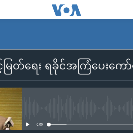
်မြတ်ရေး ရခိုင်အကြံပေးကော်
No media source currently availa
0:00