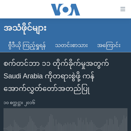
သုံး
ရ
လွယ်ကူ
အသံဖိုင်များ
မူလစာမျက်နှာ
စေ
မြန်မာ
ဗွီဒီယို ကြည့်ရှုရန်
သတင်းစာသား
အကြောင်း
သည့်
ကမ္ဘာ့သတင်းများ
Link
စက်တင်ဘာ ၁၁ တိုက်ခိုက်မှုအတွက်
ဗွီဒီယို
နိုင်ငံတကာ
များ
သတင်းလွတ်လပ်ခွင့်
အမေရိကန်
Saudi Arabia ကိုတရားစွဲဖို့ ကန်
ပင်မ
ရပ်ဝန်းတခု လမ်းတခု အလွန်
တရုတ်
အကြောင်းအရာ
အောက်လွှတ်တော်အတည်ပြု
သို့
အင်္ဂလိပ်စာလေ့လာမယ်
အစ္စရေး-ပါလက်စတိုင်း
ကျော်
၁၀ စက္တင္ဘာ၊ ၂၀၁၆
အပတ်စဉ်ကဏ္ဍများ
အမေရိကန်သုံးအီဒီယံ
ကြည့်
ရေဒီယိုနှင့်ရုပ်သံ အချက်အလက်များ
မကြေးမုံရဲ့ အင်္ဂလိပ်စာ
ရေဒီယို
ရန်
ပင်မ
ရေဒီယို/တီဗွီအစီအစဉ်
ရုပ်ရှင်ထဲက အင်္ဂလိပ်စာ
တီဗွီ