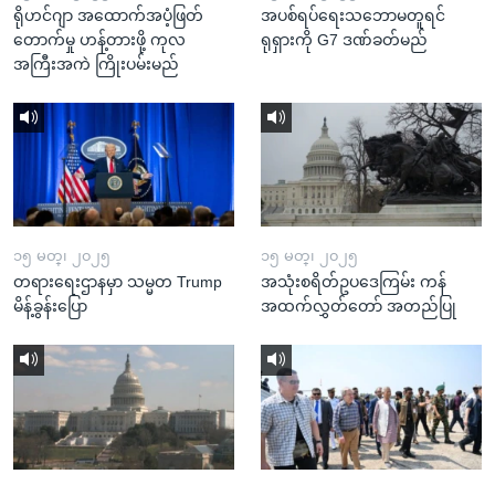
ရိုဟင်ဂျာ အထောက်အပံ့ဖြတ်
အပစ်ရပ်ရေးသဘောမတူရင်
တောက်မှု ဟန့်တားဖို့ ကုလ
ရုရှားကို G7 ဒဏ်ခတ်မည်
အကြီးအကဲ ကြိုးပမ်းမည်
၁၅ မတ္၊ ၂၀၂၅
၁၅ မတ္၊ ၂၀၂၅
တရားရေးဌာနမှာ သမ္မတ Trump
အသုံးစရိတ်ဥပဒေကြမ်း ကန်
မိန့်ခွန်းပြော
အထက်လွှတ်တော် အတည်ပြု