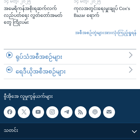
၁၄ မတ္၊ ၂၀၂၅
၁၄ မတ္၊ ၂၀၂၅
အမေရိကန်အစိုးရဆက်လက်
ကုလအတွင်းရေးမှူးချုပ် Cox's
လည်ပတ်ရေး လွှတ်တော်အမတ်
Bazar ရောက်
တွေ ကြိုးပမ်း
အစီအစဉ်တွဲများအားလုံးကြည့်ရှုရန်
ရုပ်သံအစီအစဉ်များ
ရေဒီယိုအစီအစဉ်များ
ဗွီအိုအေ လူမှုကွန်ယက်များ
သတင်း