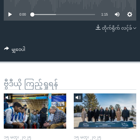
No media source currently available
အ
သုတပဒေသာ အင်္ဂလိပ်စာ
ညွန်း
Learning English
0:00
1:15
စာမျက်နှာ
သို့
ဗွီအိုအေ လူမှုကွန်ယက်များ
တိုက်ရိုက် လင့်ခ်
ကျော်
ကြည့်
မျှဝေပါ
ရန်
ဘာသာစကားများ
ရှာဖွေ
ရန်
နေရာ
ဗွီဒီယို ကြည့်ရှုရန်
သို့
ကျော်
ရန်
၁၅ မတ္၊ ၂၀၂၅
၁၅ မတ္၊ ၂၀၂၅