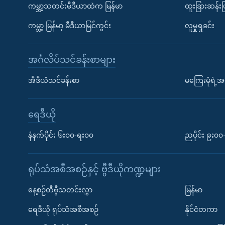
ကမ္ဘာ့သတင်းမီဒီယာထဲက မြန်မာ
ထူးခြားဆန်း
ကမ္ဘာ့ မြန်မာ့ မီဒီယာမြင်ကွင်း
လူမှုရှုခင်း
အင်္ဂလိပ်သင်ခန်းစာများ
အီဒီယံသင်ခန်းစာ
မကြေးမုံရဲ့အင
ရေဒီယို
နံနက်ပိုင်း ၆း၀၀-ရး၀၀
ညပိုင်း ၉း၀
ရုပ်သံအစီအစဉ်နှင့် ဗွီဒီယိုကဏ္ဍများ
နေ့စဉ်တီဗွီသတင်းလွှာ
မြန်မာ
ရေဒီယို ရုပ်သံအစီအစဉ်
နိုင်ငံတကာ