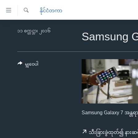
သုံး
နိုင်ငံတကာ
ရ
ရှာဖွေ
လွယ်ကူ
မူလစာမျက်နှာ
၁၁ စက္တင္ဘာ၊ ၂၀၁၆
ရ
Samsung Ga
စေ
မြန်မာ
လာ
သည့်
ဒ်
ကမ္ဘာ့သတင်းများ
Link
ဗွီဒီယို
နိုင်ငံတကာ
မျှဝေပါ
များ
သတင်းလွတ်လပ်ခွင့်
အမေရိကန်
ပင်မ
ရပ်ဝန်းတခု လမ်းတခု အလွန်
တရုတ်
အကြောင်းအရာ
အင်္ဂလိပ်စာလေ့လာမယ်
အစ္စရေး-ပါလက်စတိုင်း
သို့
အပတ်စဉ်ကဏ္ဍများ
အမေရိကန်သုံးအီဒီယံ
ကျော်
Samsung Galaxy 7 အန္တရာယ
ကြည့်
ရေဒီယိုနှင့်ရုပ်သံ အချက်အလက်များ
မကြေးမုံရဲ့ အင်္ဂလိပ်စာ
ရေဒီယို
ရန်
ရေဒီယို/တီဗွီအစီအစဉ်
ရုပ်ရှင်ထဲက အင်္ဂလိပ်စာ
တီဗွီ
ပင်မ
သီးခြားခွဲထုတ်၍ နားဆင