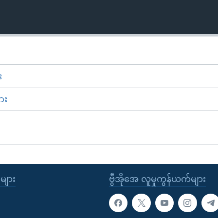
း
ား
ုများ
ဗွီအိုအေ လူမှုကွန်ယက်များ