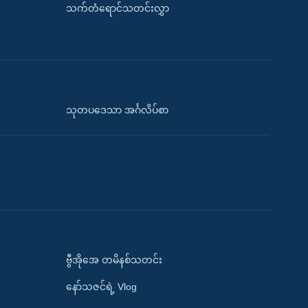
သက်တံရောင်သတင်းလွှာ
သုတပဒေသာ အင်္ဂလိပ်စာ
ဗွီအိုအေ တမိနစ်သတင်း
နော်သဇင်ရဲ့ Vlog