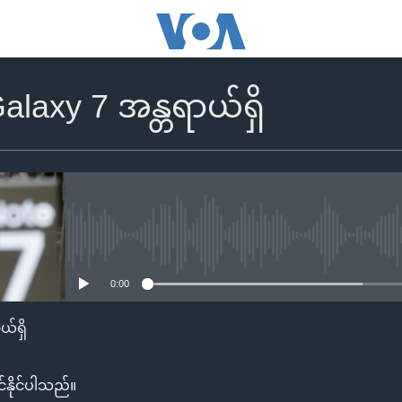
laxy 7 အန္တရာယ်ရှိ
No media source currently availa
0:00
်ရှိ
်နိုင်ပါသည်။