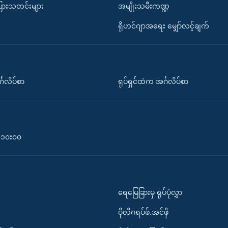
ပြားသတင်းများ
အမျိုးသမီးကဏ္ဍ
ရိုဟင်ဂျာအရေး မျှော်လင့်ချက်
်္ဂလိပ်စာ
ရုပ်ရှင်ထဲက အင်္ဂလိပ်စာ
၀-၁၀း၀၀
ရေမြေခြားမှ ရုပ်ပုံလွှာ
ပိုလီဂရပ်ဖ်.အင်ဖို