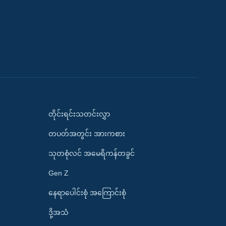
တိုင်းရင်းသတင်းလွှာ
တပတ်အတွင်း အားကစား
သုတစုံလင် အမေရိကန်တခွင်
Gen Z
နေရာပေါင်းစုံ အကြောင်းစုံ
ဒို့အသံ