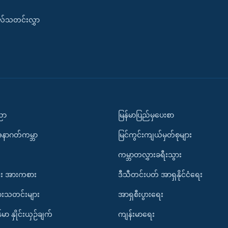
းလ်သတင်းလွှာ
ပညာ
မြန်မာပြည်မှပေးစာ
အနာဂတ်ကမ္ဘာ
မြင်ကွင်းကျယ်မှတ်စုများ
ကမ္ဘာတလွှားခရီးသွား
း အားကစား
ဒီသီတင်းပတ် အာရှနိုင်ငံရေး
ားသတင်းများ
အာရှစီးပွားရေး
်မာ နှိုင်းယှဉ်ချက်
ကျန်းမာရေး