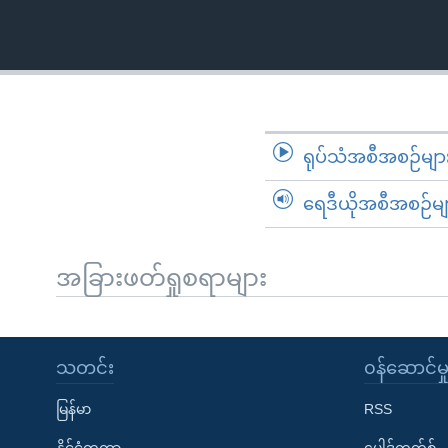
သုတပဒေသာ အင်္ဂလိပ်စာ
အ
ညွန်း
စာမျက်နှာ
သို့
ကျော်
ကြည့်
ရုပ်သံအစီအစဉ်မျာ
ရန်
ရှာဖွေ
ရေဒီယိုအစီအစဉ်မျ
ရန်
နေရာ
အခြားဖတ်ရှုစရာများ
သို့
ကျော်
ရန်
သတင်း
၀န်ဆောင်မှ
မြန်မာ
RSS