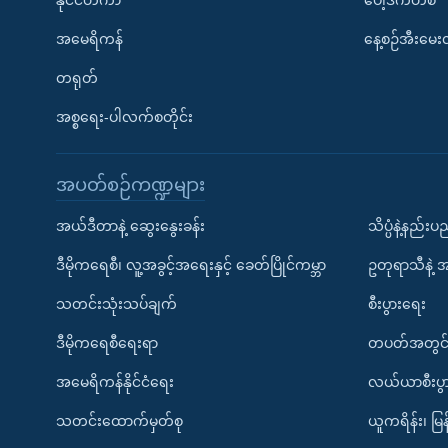
နိုင်ငံတကာ
ပေါ့ဒ်ကတ်စ်
အမေရိကန်
နေ့စဉ်အီးမေ
တရုတ်
အစ္စရေး-ပါလက်စတိုင်း
အပတ်စဉ်ကဏ္ဍများ
အယ်ဒီတာနဲ့ ဆွေးနွေးခန်း
သိပ္ပံနဲ့နည်း
ဒီမိုကရေစီ၊ လူ့အခွင့်အရေးနှင့် ခေတ်ပြိုင်ကမ္ဘာ
ဥတုရာသီနဲ့ 
သတင်းသုံးသပ်ချက်
စီးပွားရေး
ဒီမိုကရေစီရေးရာ
တပတ်အတွင်
အမေရိကန်နိုင်ငံရေး
လယ်ယာစီးပွ
သတင်းထောက်မှတ်စု
ယူကရိန်း၊ မြန