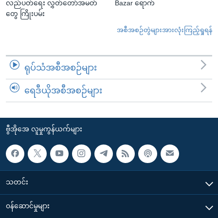
လည်ပတ်ရေး လွှတ်တော်အမတ်
Bazar ရောက်
တွေ ကြိုးပမ်း
အစီအစဉ်တွဲများအားလုံးကြည့်ရှုရန်
ရုပ်သံအစီအစဉ်များ
ရေဒီယိုအစီအစဉ်များ
ဗွီအိုအေ လူမှုကွန်ယက်များ
သတင်း
၀န်ဆောင်မှုများ