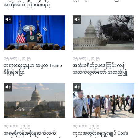
အကြီးအကဲ ကြိုးပမ်းမည်
၁၅ မတ္၊ ၂၀၂၅
၁၅ မတ္၊ ၂၀၂၅
တရားရေးဌာနမှာ သမ္မတ Trump
အသုံးစရိတ်ဥပဒေကြမ်း ကန်
မိန့်ခွန်းပြော
အထက်လွှတ်တော် အတည်ပြု
၁၄ မတ္၊ ၂၀၂၅
၁၄ မတ္၊ ၂၀၂၅
အမေရိကန်အစိုးရဆက်လက်
ကုလအတွင်းရေးမှူးချုပ် Cox's