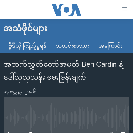
သုံး
ရ
လွယ်ကူ
အသံဖိုင်များ
မူလစာမျက်နှာ
စေ
မြန်မာ
ဗွီဒီယို ကြည့်ရှုရန်
သတင်းစာသား
အကြောင်း
သည့်
ကမ္ဘာ့သတင်းများ
Link
အထက်လွှတ်တော်အမတ် Ben Cardin နဲ့
ဗွီဒီယို
နိုင်ငံတကာ
များ
သတင်းလွတ်လပ်ခွင့်
အမေရိကန်
ဒေါ်လှလှသန်း မေးမြန်းချက်
ပင်မ
ရပ်ဝန်းတခု လမ်းတခု အလွန်
တရုတ်
အကြောင်းအရာ
၁၄ စက္တင္ဘာ၊ ၂၀၁၆
သို့
အင်္ဂလိပ်စာလေ့လာမယ်
အစ္စရေး-ပါလက်စတိုင်း
ကျော်
အပတ်စဉ်ကဏ္ဍများ
အမေရိကန်သုံးအီဒီယံ
ကြည့်
ရေဒီယိုနှင့်ရုပ်သံ အချက်အလက်များ
မကြေးမုံရဲ့ အင်္ဂလိပ်စာ
ရေဒီယို
ရန်
No media source currently available
ပင်မ
ရေဒီယို/တီဗွီအစီအစဉ်
ရုပ်ရှင်ထဲက အင်္ဂလိပ်စာ
တီဗွီ