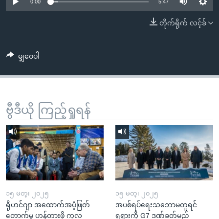
အ
0:00
5:47
သုတပဒေသာ အင်္ဂလိပ်စာ
ညွန်း
Learning English
တိုက်ရိုက် လင့်ခ်
စာမျက်နှာ
သို့
ဗွီအိုအေ လူမှုကွန်ယက်များ
ကျော်
မျှဝေပါ
ကြည့်
ရန်
ဘာသာစကားများ
ရှာဖွေ
ဗွီဒီယို ကြည့်ရှုရန်
ရန်
နေရာ
သို့
ကျော်
ရန်
၁၅ မတ္၊ ၂၀၂၅
၁၅ မတ္၊ ၂၀၂၅
ရိုဟင်ဂျာ အထောက်အပံ့ဖြတ်
အပစ်ရပ်ရေးသဘောမတူရင်
တောက်မှု ဟန့်တားဖို့ ကုလ
ရုရှားကို G7 ဒဏ်ခတ်မည်