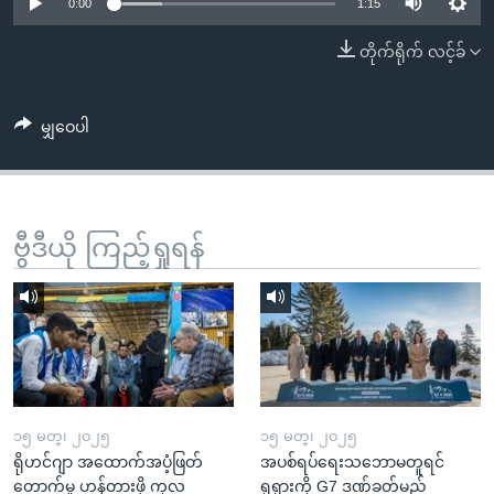
အ
0:00
1:15
သုတပဒေသာ အင်္ဂလိပ်စာ
ညွန်း
Learning English
တိုက်ရိုက် လင့်ခ်
စာမျက်နှာ
သို့
ဗွီအိုအေ လူမှုကွန်ယက်များ
ကျော်
မျှဝေပါ
ကြည့်
ရန်
ဘာသာစကားများ
ရှာဖွေ
ဗွီဒီယို ကြည့်ရှုရန်
ရန်
နေရာ
သို့
ကျော်
ရန်
၁၅ မတ္၊ ၂၀၂၅
၁၅ မတ္၊ ၂၀၂၅
ရိုဟင်ဂျာ အထောက်အပံ့ဖြတ်
အပစ်ရပ်ရေးသဘောမတူရင်
တောက်မှု ဟန့်တားဖို့ ကုလ
ရုရှားကို G7 ဒဏ်ခတ်မည်