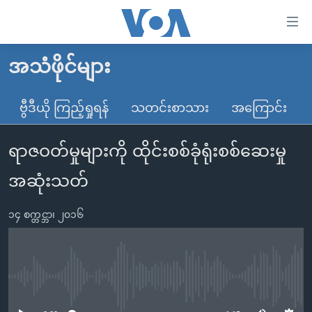
သုံး
ရ
လွယ်ကူ
အသံဖိုင်များ
မူလစာမျက်နှာ
စေ
မြန်မာ
ဗွီဒီယို ကြည့်ရှုရန်
သတင်းစာသား
အကြောင်း
သည့်
ကမ္ဘာ့သတင်းများ
Link
ရာဇဝတ်မှုများကို ထိုင်းစစ်ခုံရုံးစစ်ဆေးမှု
ဗွီဒီယို
နိုင်ငံတကာ
များ
သတင်းလွတ်လပ်ခွင့်
အမေရိကန်
အဆုံးသတ်
ပင်မ
ရပ်ဝန်းတခု လမ်းတခု အလွန်
တရုတ်
အကြောင်းအရာ
၁၄ စက္တင္ဘာ၊ ၂၀၁၆
သို့
အင်္ဂလိပ်စာလေ့လာမယ်
အစ္စရေး-ပါလက်စတိုင်း
ကျော်
အပတ်စဉ်ကဏ္ဍများ
အမေရိကန်သုံးအီဒီယံ
ကြည့်
ရေဒီယိုနှင့်ရုပ်သံ အချက်အလက်များ
မကြေးမုံရဲ့ အင်္ဂလိပ်စာ
ရေဒီယို
ရန်
No media source currently available
ပင်မ
ရေဒီယို/တီဗွီအစီအစဉ်
ရုပ်ရှင်ထဲက အင်္ဂလိပ်စာ
တီဗွီ