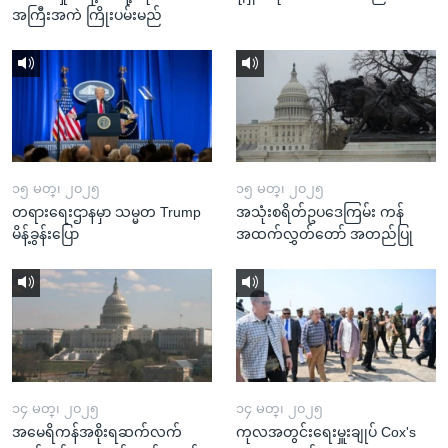
အကြီးအကဲ ကြိုးပမ်းမည်
၁၅ မတ္၊ ၂၀၂၅
၁၅ မတ္၊ ၂၀၂၅
တရားရေးဌာနမှာ သမ္မတ Trump
အသုံးစရိတ်ဥပဒေကြမ်း ကန်
မိန့်ခွန်းပြော
အထက်လွှတ်တော် အတည်ပြု
၁၄ မတ္၊ ၂၀၂၅
၁၄ မတ္၊ ၂၀၂၅
အမေရိကန်အစိုးရဆက်လက်
ကုလအတွင်းရေးမှူးချုပ် Cox's