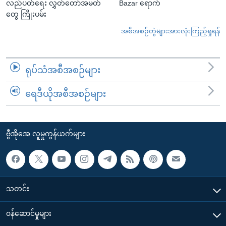
လည်ပတ်ရေး လွှတ်တော်အမတ်
Bazar ရောက်
တွေ ကြိုးပမ်း
အစီအစဉ်တွဲများအားလုံးကြည့်ရှုရန်
ရုပ်သံအစီအစဉ်များ
ရေဒီယိုအစီအစဉ်များ
ဗွီအိုအေ လူမှုကွန်ယက်များ
သတင်း
၀န်ဆောင်မှုများ