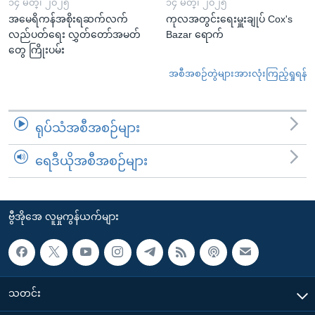
၁၄ မတ္၊ ၂၀၂၅
၁၄ မတ္၊ ၂၀၂၅
အမေရိကန်အစိုးရဆက်လက်
ကုလအတွင်းရေးမှူးချုပ် Cox's
လည်ပတ်ရေး လွှတ်တော်အမတ်
Bazar ရောက်
တွေ ကြိုးပမ်း
အစီအစဉ်တွဲများအားလုံးကြည့်ရှုရန်
ရုပ်သံအစီအစဉ်များ
ရေဒီယိုအစီအစဉ်များ
ဗွီအိုအေ လူမှုကွန်ယက်များ
သတင်း