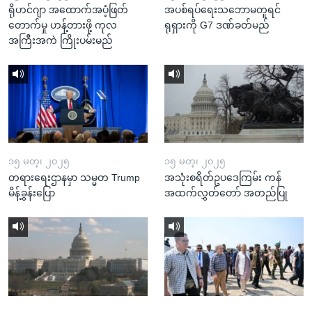
ရိုဟင်ဂျာ အထောက်အပံ့ဖြတ်
အပစ်ရပ်ရေးသဘောမတူရင်
တောက်မှု ဟန့်တားဖို့ ကုလ
ရုရှားကို G7 ဒဏ်ခတ်မည်
အကြီးအကဲ ကြိုးပမ်းမည်
၁၅ မတ္၊ ၂၀၂၅
၁၅ မတ္၊ ၂၀၂၅
တရားရေးဌာနမှာ သမ္မတ Trump
အသုံးစရိတ်ဥပဒေကြမ်း ကန်
မိန့်ခွန်းပြော
အထက်လွှတ်တော် အတည်ပြု