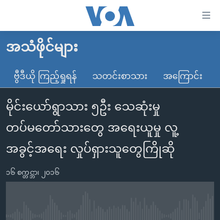
သုံး
ရ
လွယ်ကူ
အသံဖိုင်များ
မူလစာမျက်နှာ
စေ
မြန်မာ
ဗွီဒီယို ကြည့်ရှုရန်
သတင်းစာသား
အကြောင်း
သည့်
ကမ္ဘာ့သတင်းများ
Link
မိုင်းယော်ရွာသား ၅ဦး သေဆုံးမှု
ဗွီဒီယို
နိုင်ငံတကာ
များ
သတင်းလွတ်လပ်ခွင့်
အမေရိကန်
တပ်မတော်သားတွေ အရေးယူမှု လူ့
ပင်မ
ရပ်ဝန်းတခု လမ်းတခု အလွန်
တရုတ်
အကြောင်းအရာ
အခွင့်အရေး လှုပ်ရှားသူတွေကြိုဆို
သို့
အင်္ဂလိပ်စာလေ့လာမယ်
အစ္စရေး-ပါလက်စတိုင်း
ကျော်
၁၆ စက္တင္ဘာ၊ ၂၀၁၆
အပတ်စဉ်ကဏ္ဍများ
အမေရိကန်သုံးအီဒီယံ
ကြည့်
ရေဒီယိုနှင့်ရုပ်သံ အချက်အလက်များ
မကြေးမုံရဲ့ အင်္ဂလိပ်စာ
ရေဒီယို
ရန်
ပင်မ
ရေဒီယို/တီဗွီအစီအစဉ်
ရုပ်ရှင်ထဲက အင်္ဂလိပ်စာ
တီဗွီ