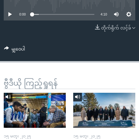
No media source currently available
အ
သုတပဒေသာ အင်္ဂလိပ်စာ
ညွန်း
Learning English
0:00
4:10
စာမျက်နှာ
သို့
ဗွီအိုအေ လူမှုကွန်ယက်များ
တိုက်ရိုက် လင့်ခ်
ကျော်
ကြည့်
မျှဝေပါ
ရန်
ဘာသာစကားများ
ရှာဖွေ
ရန်
နေရာ
ဗွီဒီယို ကြည့်ရှုရန်
သို့
ကျော်
ရန်
၁၅ မတ္၊ ၂၀၂၅
၁၅ မတ္၊ ၂၀၂၅