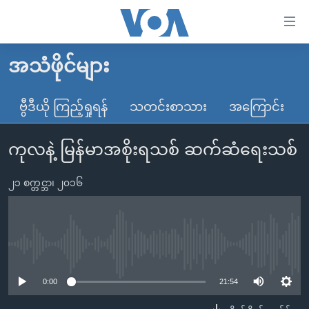
သုံး
ရ
လွယ်ကူ
အသံဖိုင်များ
မူလစာမျက်နှာ
စေ
မြန်မာ
ဗွီဒီယို ကြည့်ရှုရန်
သတင်းစာသား
အကြောင်း
သည့်
ကမ္ဘာ့သတင်းများ
Link
ကုလနဲ့ မြန်မာအစိုးရသစ် ဆက်ဆံရေးသစ်
ဗွီဒီယို
နိုင်ငံတကာ
များ
သတင်းလွတ်လပ်ခွင့်
အမေရိကန်
ပင်မ
၂၁ စက္တင္ဘာ၊ ၂၀၁၆
ရပ်ဝန်းတခု လမ်းတခု အလွန်
တရုတ်
အကြောင်းအရာ
သို့
အင်္ဂလိပ်စာလေ့လာမယ်
အစ္စရေး-ပါလက်စတိုင်း
ကျော်
အပတ်စဉ်ကဏ္ဍများ
အမေရိကန်သုံးအီဒီယံ
No media source currently available
ကြည့်
ရေဒီယိုနှင့်ရုပ်သံ အချက်အလက်များ
မကြေးမုံရဲ့ အင်္ဂလိပ်စာ
ရေဒီယို
ရန်
0:00
21:54
ပင်မ
ရေဒီယို/တီဗွီအစီအစဉ်
ရုပ်ရှင်ထဲက အင်္ဂလိပ်စာ
တီဗွီ