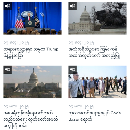
၁၅ မတ္၊ ၂၀၂၅
၁၅ မတ္၊ ၂၀၂၅
တရားရေးဌာနမှာ သမ္မတ Trump
အသုံးစရိတ်ဥပဒေကြမ်း ကန်
မိန့်ခွန်းပြော
အထက်လွှတ်တော် အတည်ပြု
၁၄ မတ္၊ ၂၀၂၅
၁၄ မတ္၊ ၂၀၂၅
အမေရိကန်အစိုးရဆက်လက်
ကုလအတွင်းရေးမှူးချုပ် Cox's
လည်ပတ်ရေး လွှတ်တော်အမတ်
Bazar ရောက်
တွေ ကြိုးပမ်း