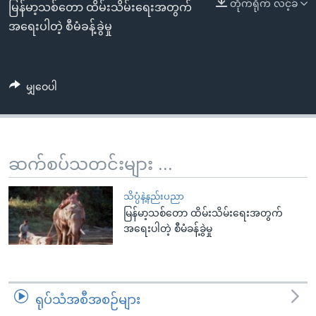
အ
တိုက်ရိုက် လင့်ခ်
မြန်မာ့သစ်တော ထိမ်းသိမ်းရေးအတွက်
သုတပဒေသာ အင်္ဂလိပ်စာ
ညွန်း
Learning English
အရေးပါတဲ့ စီမံခန့်ခွဲမှု
စာမျက်နှာ
သို့
ဗွီအိုအေ လူမှုကွန်ယက်များ
ကျော်
မျှဝေပါ
ကြည့်
ရန်
ဘာသာစကားများ
ရှာဖွေ
ရန်
ဆက်စပ်သတင်းများ ...
နေရာ
သို့
သိပ္ပံနဲ့နည်းပညာ
ကျော်
မြန်မာ့သစ်တော ထိမ်းသိမ်းရေးအတွက်
အရေးပါတဲ့ စီမံခန့်ခွဲမှု
ရန်
ရုပ်သံအစီအစဉ်များ