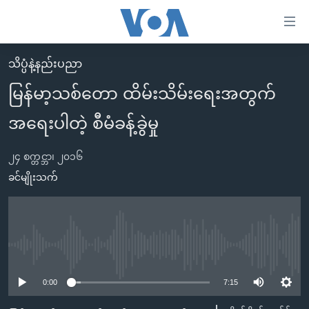
သုံး
ရ
လွယ်ကူ
သိပ္ပံနဲ့နည်းပညာ
မူလစာမျက်နှာ
စေ
မြန်မာ့သစ်တော ထိမ်းသိမ်းရေးအတွက်
မြန်မာ
သည့်
အရေးပါတဲ့ စီမံခန့်ခွဲမှု
ကမ္ဘာ့သတင်းများ
Link
ဗွီဒီယို
နိုင်ငံတကာ
များ
၂၄ စက္တင္ဘာ၊ ၂၀၁၆
သတင်းလွတ်လပ်ခွင့်
အမေရိကန်
ခင်မျိုးသက်
ပင်မ
ရပ်ဝန်းတခု လမ်းတခု အလွန်
တရုတ်
အကြောင်းအရာ
သို့
အင်္ဂလိပ်စာလေ့လာမယ်
အစ္စရေး-ပါလက်စတိုင်း
ကျော်
အပတ်စဉ်ကဏ္ဍများ
အမေရိကန်သုံးအီဒီယံ
No media source currently available
ကြည့်
ရေဒီယိုနှင့်ရုပ်သံ အချက်အလက်များ
မကြေးမုံရဲ့ အင်္ဂလိပ်စာ
ရေဒီယို
ရန်
0:00
7:15
ပင်မ
ရေဒီယို/တီဗွီအစီအစဉ်
ရုပ်ရှင်ထဲက အင်္ဂလိပ်စာ
တီဗွီ