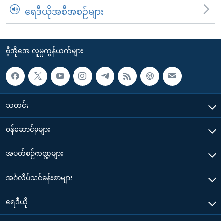
ရေဒီယိုအစီအစဉ်များ
ဗွီအိုအေ လူမှုကွန်ယက်များ
သတင်း
၀န်ဆောင်မှုများ
အပတ်စဉ်ကဏ္ဍများ
အင်္ဂလိပ်သင်ခန်းစာများ
ရေဒီယို