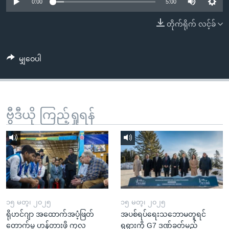
အ
0:00
5:00
သုတပဒေသာ အင်္ဂလိပ်စာ
ညွန်း
Learning English
တိုက်ရိုက် လင့်ခ်
စာမျက်နှာ
သို့
ဗွီအိုအေ လူမှုကွန်ယက်များ
ကျော်
မျှဝေပါ
ကြည့်
ရန်
ဘာသာစကားများ
ရှာဖွေ
ဗွီဒီယို ကြည့်ရှုရန်
ရန်
နေရာ
သို့
ကျော်
ရန်
၁၅ မတ္၊ ၂၀၂၅
၁၅ မတ္၊ ၂၀၂၅
ရိုဟင်ဂျာ အထောက်အပံ့ဖြတ်
အပစ်ရပ်ရေးသဘောမတူရင်
တောက်မှု ဟန့်တားဖို့ ကုလ
ရုရှားကို G7 ဒဏ်ခတ်မည်