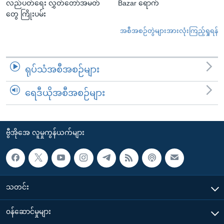
လည်ပတ်ရေး လွှတ်တော်အမတ်
Bazar ရောက်
တွေ ကြိုးပမ်း
အစီအစဉ်တွဲများအားလုံးကြည့်ရှုရန်
ရုပ်သံအစီအစဉ်များ
ရေဒီယိုအစီအစဉ်များ
ဗွီအိုအေ လူမှုကွန်ယက်များ
သတင်း
၀န်ဆောင်မှုများ