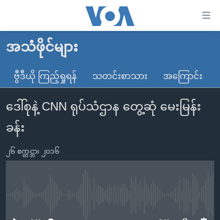
သုံး
ရ
လွယ်ကူ
အသံဖိုင်များ
မူလစာမျက်နှာ
စေ
မြန်မာ
ဗွီဒီယို ကြည့်ရှုရန်
သတင်းစာသား
အကြောင်း
သည့်
ကမ္ဘာ့သတင်းများ
Link
ဒေါ်စုနဲ့ CNN ရုပ်သံဌာန တွေ့ဆုံ မေးမြန်း
ဗွီဒီယို
နိုင်ငံတကာ
များ
သတင်းလွတ်လပ်ခွင့်
အမေရိကန်
ခန်း
ပင်မ
ရပ်ဝန်းတခု လမ်းတခု အလွန်
တရုတ်
အကြောင်းအရာ
၂၆ စက္တင္ဘာ၊ ၂၀၁၆
သို့
အင်္ဂလိပ်စာလေ့လာမယ်
အစ္စရေး-ပါလက်စတိုင်း
ကျော်
အပတ်စဉ်ကဏ္ဍများ
အမေရိကန်သုံးအီဒီယံ
ကြည့်
ရေဒီယိုနှင့်ရုပ်သံ အချက်အလက်များ
မကြေးမုံရဲ့ အင်္ဂလိပ်စာ
ရေဒီယို
ရန်
No media source currently available
ပင်မ
ရေဒီယို/တီဗွီအစီအစဉ်
ရုပ်ရှင်ထဲက အင်္ဂလိပ်စာ
တီဗွီ