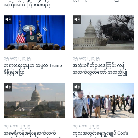
အကြီးအကဲ ကြိုးပမ်းမည်
၁၅ မတ္၊ ၂၀၂၅
၁၅ မတ္၊ ၂၀၂၅
တရားရေးဌာနမှာ သမ္မတ Trump
အသုံးစရိတ်ဥပဒေကြမ်း ကန်
မိန့်ခွန်းပြော
အထက်လွှတ်တော် အတည်ပြု
၁၄ မတ္၊ ၂၀၂၅
၁၄ မတ္၊ ၂၀၂၅
အမေရိကန်အစိုးရဆက်လက်
ကုလအတွင်းရေးမှူးချုပ် Cox's