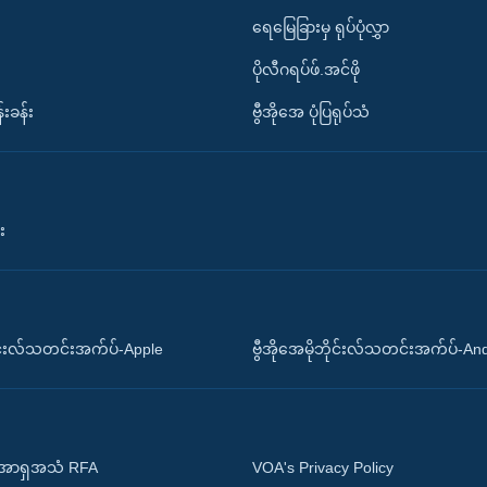
ရေမြေခြားမှ ရုပ်ပုံလွှာ
ပိုလီဂရပ်ဖ်.အင်ဖို
်းခန်း
ဗွီအိုအေ ပုံပြရုပ်သံ
း
ိုင်းလ်သတင်းအက်ပ်-Apple
ဗွီအိုအေမိုဘိုင်းလ်သတင်းအက်ပ်-An
 အာရှအသံ RFA
VOA's Privacy Policy