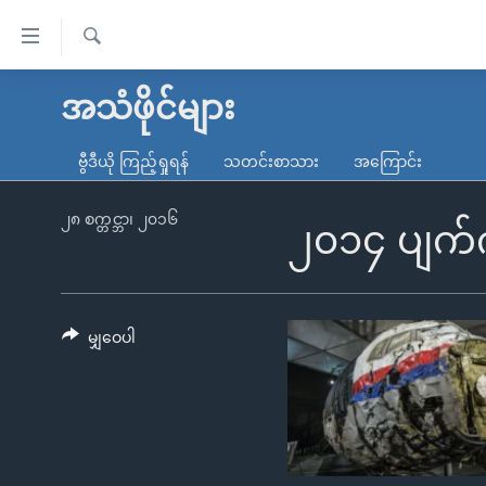
သုံး
ရ
ရှာဖွေ
လွယ်ကူ
မူလစာမျက်နှာ
အသံဖိုင်များ
ရ
စေ
မြန်မာ
လာ
ဗွီဒီယို ကြည့်ရှုရန်
သတင်းစာသား
အကြောင်း
သည့်
ဒ်
ကမ္ဘာ့သတင်းများ
Link
ဗွီဒီယို
နိုင်ငံတကာ
၂၈ စက္တင္ဘာ၊ ၂၀၁၆
၂၀၁၄ ပျက်ကျ
များ
သတင်းလွတ်လပ်ခွင့်
အမေရိကန်
ပင်မ
ရပ်ဝန်းတခု လမ်းတခု အလွန်
တရုတ်
အကြောင်းအရာ
အင်္ဂလိပ်စာလေ့လာမယ်
အစ္စရေး-ပါလက်စတိုင်း
မျှဝေပါ
သို့
အပတ်စဉ်ကဏ္ဍများ
အမေရိကန်သုံးအီဒီယံ
ကျော်
ကြည့်
ရေဒီယိုနှင့်ရုပ်သံ အချက်အလက်များ
မကြေးမုံရဲ့ အင်္ဂလိပ်စာ
ရေဒီယို
ရန်
ရေဒီယို/တီဗွီအစီအစဉ်
ရုပ်ရှင်ထဲက အင်္ဂလိပ်စာ
တီဗွီ
ပင်မ