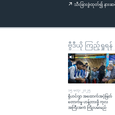
သုတပဒေသာ အင်္ဂလိပ်စာ
အ
သီးခြားခွဲထုတ်၍ နားဆင
ညွန်း
စာမျက်နှာ
သို့
ကျော်
ကြည့်
ရန်
ဗွီဒီယို ကြည့်ရှုရန်
ရှာဖွေ
ရန်
နေရာ
သို့
ကျော်
ရန်
၁၅ မတ္၊ ၂၀၂၅
ရိုဟင်ဂျာ အထောက်အပံ့ဖြတ်
တောက်မှု ဟန့်တားဖို့ ကုလ
အကြီးအကဲ ကြိုးပမ်းမည်