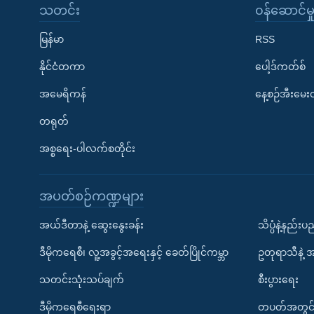
သတင်း
၀န်ဆောင်မှ
မြန်မာ
RSS
နိုင်ငံတကာ
ပေါ့ဒ်ကတ်စ်
အမေရိကန်
နေ့စဉ်အီးမေ
တရုတ်
အစ္စရေး-ပါလက်စတိုင်း
အပတ်စဉ်ကဏ္ဍများ
အယ်ဒီတာနဲ့ ဆွေးနွေးခန်း
သိပ္ပံနဲ့နည်း
ဒီမိုကရေစီ၊ လူ့အခွင့်အရေးနှင့် ခေတ်ပြိုင်ကမ္ဘာ
ဥတုရာသီနဲ့ 
သတင်းသုံးသပ်ချက်
စီးပွားရေး
ဒီမိုကရေစီရေးရာ
တပတ်အတွင်