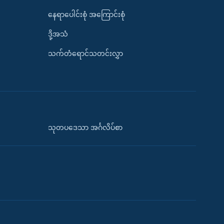
နေရာပေါင်းစုံ အကြောင်းစုံ
ဒို့အသံ
သက်တံရောင်သတင်းလွှာ
သုတပဒေသာ အင်္ဂလိပ်စာ