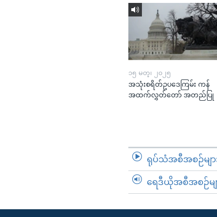
၁၅ မတ္၊ ၂၀၂၅
အသုံးစရိတ်ဥပဒေကြမ်း ကန်
အထက်လွှတ်တော် အတည်ပြု
ရုပ်သံအစီအစဉ်မျာ
ရေဒီယိုအစီအစဉ်မျ