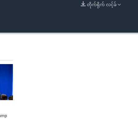
တိုက်ရိုက် လင့်ခ်
EMBED
rump