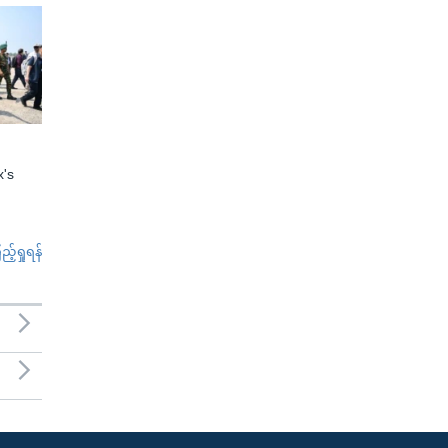
x's
်ရှုရန်