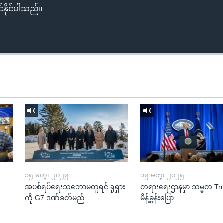
်နိုင်ပါသည်။
၁၅ မတ္၊ ၂၀၂၅
၁၅ မတ္၊ ၂၀၂၅
အပစ်ရပ်ရေးသဘောမတူရင် ရုရှား
တရားရေးဌာနမှာ သမ္မတ T
ကို G7 ဒဏ်ခတ်မည်
မိန့်ခွန်းပြော