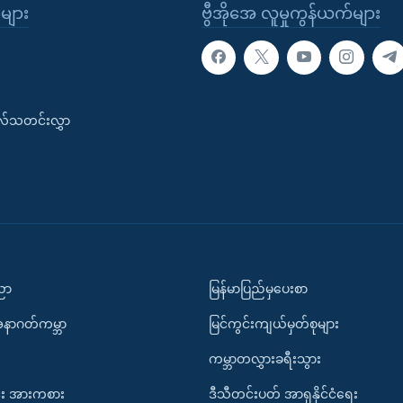
ုများ
ဗွီအိုအေ လူမှုကွန်ယက်များ
းလ်သတင်းလွှာ
ပညာ
မြန်မာပြည်မှပေးစာ
အနာဂတ်ကမ္ဘာ
မြင်ကွင်းကျယ်မှတ်စုများ
ကမ္ဘာတလွှားခရီးသွား
း အားကစား
ဒီသီတင်းပတ် အာရှနိုင်ငံရေး