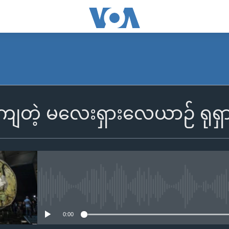
တဲ့ မလေးရှားလေယာဉ် ရုရှားဒု
No media source currently availa
0:00