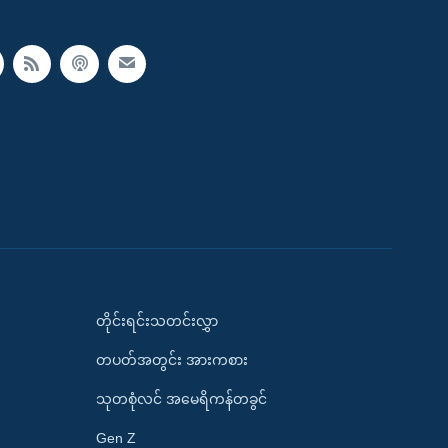
တိုင်းရင်းသတင်းလွှာ
တပတ်အတွင်း အားကစား
သုတစုံလင် အမေရိကန်တခွင်
Gen Z