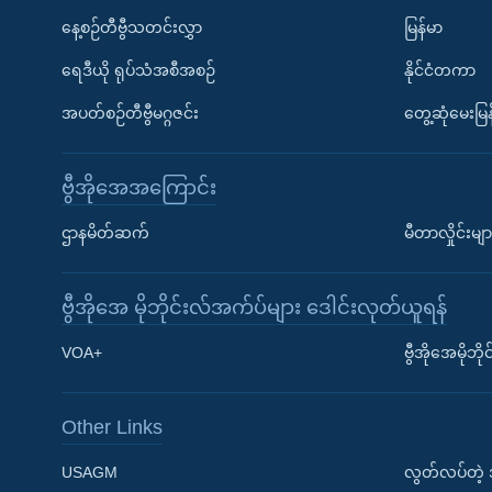
နေ့စဉ်တီဗွီသတင်းလွှာ
မြန်မာ
ရေဒီယို ရုပ်သံအစီအစဉ်
နိုင်ငံတကာ
အပတ်စဉ်တီဗွီမဂ္ဂဇင်း
တွေ့ဆုံမေးမြန
ဗွီအိုအေအကြောင်း
ဌာနမိတ်ဆက်
မီတာလှိုင်းမျာ
ဗွီအိုအေ မိုဘိုင်းလ်အက်ပ်များ ဒေါင်းလုတ်ယူရန်
Learning English
VOA+
ဗွီအိုအေမိုဘ
ဗွီအိုအေ လူမှုကွန်ယက်များ
Other Links
USAGM
လွတ်လပ်တဲ့