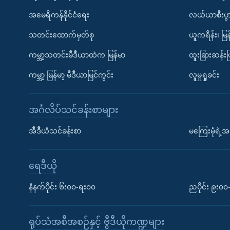
အမေရိကန်နိုင်ငံရေး
လယ်ယာစီးပွ
သတင်းထောက်မှတ်စု
ယူကရိန်း၊ မြန
ကမ္ဘာ့သတင်းမီဒီယာထဲက မြန်မာ
ထူးခြားဆန်း
ကမ္ဘာ့ မြန်မာ့ မီဒီယာမြင်ကွင်း
လူမှုရှုခင်း
အင်္ဂလိပ်သင်ခန်းစာများ
အီဒီယံသင်ခန်းစာ
မကြေးမုံရဲ့အင
ရေဒီယို
နံနက်ပိုင်း ၆း၀၀-ရး၀၀
ညပိုင်း ၉း၀
ရုပ်သံအစီအစဉ်နှင့် ဗွီဒီယိုကဏ္ဍများ