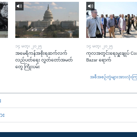
၁၄ မတ္၊ ၂၀၂၅
၁၄ မတ္၊ ၂၀၂၅
အမေရိကန်အစိုးရဆက်လက်
ကုလအတွင်းရေးမှူးချုပ် Co
လည်ပတ်ရေး လွှတ်တော်အမတ်
Bazar ရောက်
တွေ ကြိုးပမ်း
အစီအစဉ်တွဲများအားလုံးကြည့
း
ား