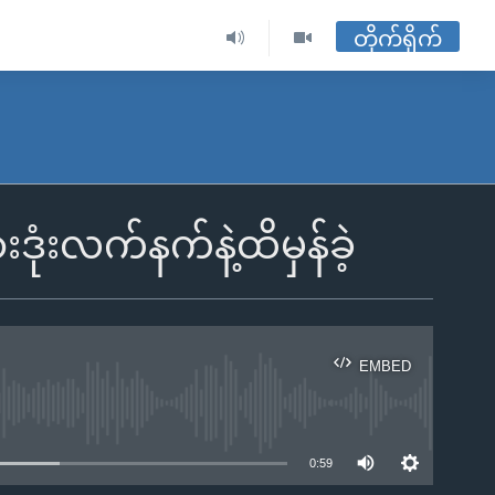
တိုက်ရိုက်
ံးလက်နက်နဲ့ထိမှန်ခဲ့
EMBED
ble
0:59