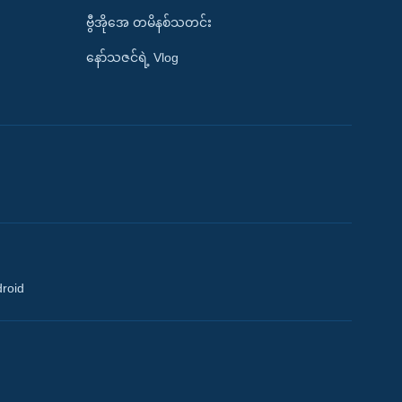
ဗွီအိုအေ တမိနစ်သတင်း
နော်သဇင်ရဲ့ Vlog
droid