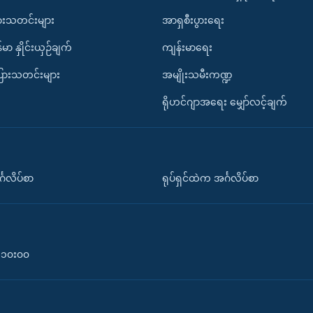
ားသတင်းများ
အာရှစီးပွားရေး
်မာ နှိုင်းယှဉ်ချက်
ကျန်းမာရေး
ပြားသတင်းများ
အမျိုးသမီးကဏ္ဍ
ရိုဟင်ဂျာအရေး မျှော်လင့်ချက်
်္ဂလိပ်စာ
ရုပ်ရှင်ထဲက အင်္ဂလိပ်စာ
၀-၁၀း၀၀