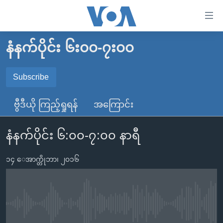
သုံး
ရ
လွယ်ကူ
နံနက်ပိုင်း ၆း၀၀-၇း၀၀
မူလစာမျက်နှာ
စေ
မြန်မာ
Subscribe
သည့်
SUBSCRIBE
ကမ္ဘာ့သတင်းများ
Link
ဗွီဒီယို ကြည့်ရှုရန်
အကြောင်း
ဗွီဒီယို
နိုင်ငံတကာ
များ
Spotify
သတင်းလွတ်လပ်ခွင့်
အမေရိကန်
ပင်မ
နံနက်ပိုင်း ၆:၀၀-၇:၀၀ နာရီ
ရပ်ဝန်းတခု လမ်းတခု အလွန်
တရုတ်
အကြောင်းအရာ
ရယူရန်
သို့
၁၄ ေအာက္တိုဘာ၊ ၂၀၁၆
အင်္ဂလိပ်စာလေ့လာမယ်
အစ္စရေး-ပါလက်စတိုင်း
ကျော်
အပတ်စဉ်ကဏ္ဍများ
အမေရိကန်သုံးအီဒီယံ
ကြည့်
ရေဒီယိုနှင့်ရုပ်သံ အချက်အလက်များ
မကြေးမုံရဲ့ အင်္ဂလိပ်စာ
ရေဒီယို
ရန်
No media source currently available
ပင်မ
ရေဒီယို/တီဗွီအစီအစဉ်
ရုပ်ရှင်ထဲက အင်္ဂလိပ်စာ
တီဗွီ