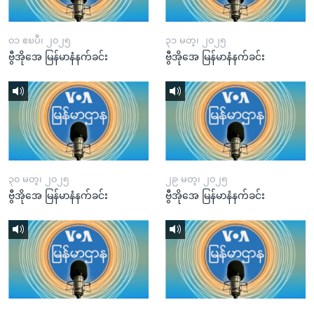
၀၁ ဧၿပီ၊ ၂၀၂၅
၃၁ မတ္၊ ၂၀၂၅
ဗွီအိုအေ မြန်မာနံနက်ခင်း
ဗွီအိုအေ မြန်မာနံနက်ခင်း
၃၀ မတ္၊ ၂၀၂၅
၂၉ မတ္၊ ၂၀၂၅
ဗွီအိုအေ မြန်မာနံနက်ခင်း
ဗွီအိုအေ မြန်မာနံနက်ခင်း