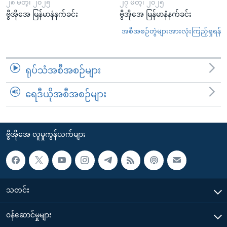
၂၈ မတ္၊ ၂၀၂၅
၂၇ မတ္၊ ၂၀၂၅
ဗွီအိုအေ မြန်မာနံနက်ခင်း
ဗွီအိုအေ မြန်မာနံနက်ခင်း
အစီအစဉ်တွဲများအားလုံးကြည့်ရှုရန်
ရုပ်သံအစီအစဉ်များ
ရေဒီယိုအစီအစဉ်များ
ဗွီအိုအေ လူမှုကွန်ယက်များ
သတင်း
၀န်ဆောင်မှုများ