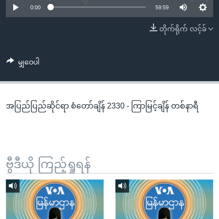
အ
0:00
59:59
သုတပဒေသာ အင်္ဂလိပ်စာ
ညွန်း
Learning English
တိုက်ရိုက် လင့်ခ်
စာမျက်နှာ
သို့
ဗွီအိုအေ လူမှုကွန်ယက်များ
ကျော်
မျှဝေပါ
ကြည့်
ရန်
ဘာသာစကားများ
ရှာဖွေ
အပြည်ပြည်ဆိုင်ရာ စံတော်ချိန် 2330 - ကြာမြင့်ချိန် တစ်နာရီ
ရန်
နေရာ
သို့
ကျော်
ရန်
ဗွီဒီယို ကြည့်ရှုရန်