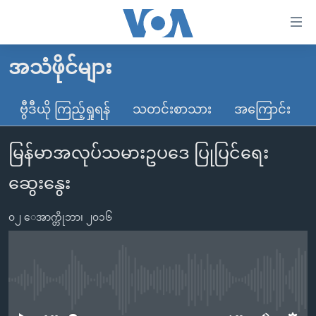
သုံး
ရ
လွယ်ကူ
အသံဖိုင်များ
မူလစာမျက်နှာ
စေ
မြန်မာ
ဗွီဒီယို ကြည့်ရှုရန်
သတင်းစာသား
အကြောင်း
သည့်
ကမ္ဘာ့သတင်းများ
Link
မြန်မာအလုပ်သမားဥပဒေ ပြုပြင်ရေး
ဗွီဒီယို
နိုင်ငံတကာ
များ
သတင်းလွတ်လပ်ခွင့်
အမေရိကန်
ဆွေးနွေး
ပင်မ
ရပ်ဝန်းတခု လမ်းတခု အလွန်
တရုတ်
အကြောင်းအရာ
၀၂ ေအာက္တိုဘာ၊ ၂၀၁၆
သို့
အင်္ဂလိပ်စာလေ့လာမယ်
အစ္စရေး-ပါလက်စတိုင်း
ကျော်
အပတ်စဉ်ကဏ္ဍများ
အမေရိကန်သုံးအီဒီယံ
ကြည့်
ရေဒီယိုနှင့်ရုပ်သံ အချက်အလက်များ
မကြေးမုံရဲ့ အင်္ဂလိပ်စာ
ရေဒီယို
ရန်
No media source currently available
ပင်မ
ရေဒီယို/တီဗွီအစီအစဉ်
ရုပ်ရှင်ထဲက အင်္ဂလိပ်စာ
တီဗွီ