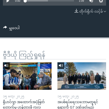
အ
0:00
1:09
သုတပဒေသာ အင်္ဂလိပ်စာ
ညွန်း
Learning English
တိုက်ရိုက် လင့်ခ်
စာမျက်နှာ
သို့
ဗွီအိုအေ လူမှုကွန်ယက်များ
ကျော်
မျှဝေပါ
ကြည့်
ရန်
ဘာသာစကားများ
ရှာဖွေ
ဗွီဒီယို ကြည့်ရှုရန်
ရန်
နေရာ
သို့
ကျော်
ရန်
၁၅ မတ္၊ ၂၀၂၅
၁၅ မတ္၊ ၂၀၂၅
ရိုဟင်ဂျာ အထောက်အပံ့ဖြတ်
အပစ်ရပ်ရေးသဘောမတူရင်
တောက်မှု ဟန့်တားဖို့ ကုလ
ရုရှားကို G7 ဒဏ်ခတ်မည်