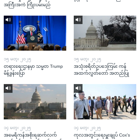
အကြီးအကဲ ကြိုးပမ်းမည်
၁၅ မတ္၊ ၂၀၂၅
၁၅ မတ္၊ ၂၀၂၅
တရားရေးဌာနမှာ သမ္မတ Trump
အသုံးစရိတ်ဥပဒေကြမ်း ကန်
မိန့်ခွန်းပြော
အထက်လွှတ်တော် အတည်ပြု
၁၄ မတ္၊ ၂၀၂၅
၁၄ မတ္၊ ၂၀၂၅
အမေရိကန်အစိုးရဆက်လက်
ကုလအတွင်းရေးမှူးချုပ် Cox's