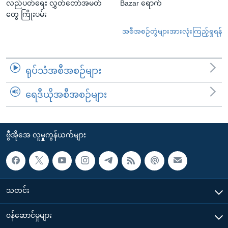
လည်ပတ်ရေး လွှတ်တော်အမတ်
Bazar ရောက်
တွေ ကြိုးပမ်း
အစီအစဉ်တွဲများအားလုံးကြည့်ရှုရန်
ရုပ်သံအစီအစဉ်များ
ရေဒီယိုအစီအစဉ်များ
ဗွီအိုအေ လူမှုကွန်ယက်များ
သတင်း
၀န်ဆောင်မှုများ