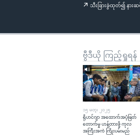
သုတပဒေသာ အင်္ဂလိပ်စာ
အ
သီးခြားခွဲထုတ်၍ နားဆင
ညွန်း
စာမျက်နှာ
သို့
ကျော်
ကြည့်
ရန်
ဗွီဒီယို ကြည့်ရှုရန်
ရှာဖွေ
ရန်
နေရာ
သို့
ကျော်
ရန်
၁၅ မတ္၊ ၂၀၂၅
ရိုဟင်ဂျာ အထောက်အပံ့ဖြတ်
တောက်မှု ဟန့်တားဖို့ ကုလ
အကြီးအကဲ ကြိုးပမ်းမည်