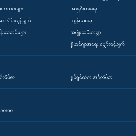
ားသတင်းများ
အာရှစီးပွားရေး
်မာ နှိုင်းယှဉ်ချက်
ကျန်းမာရေး
ပြားသတင်းများ
အမျိုးသမီးကဏ္ဍ
ရိုဟင်ဂျာအရေး မျှော်လင့်ချက်
်္ဂလိပ်စာ
ရုပ်ရှင်ထဲက အင်္ဂလိပ်စာ
၀-၁၀း၀၀