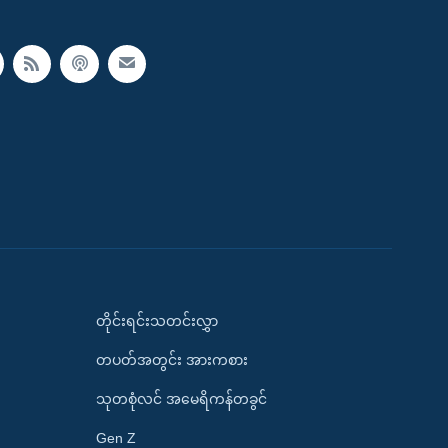
တိုင်းရင်းသတင်းလွှာ
တပတ်အတွင်း အားကစား
သုတစုံလင် အမေရိကန်တခွင်
Gen Z