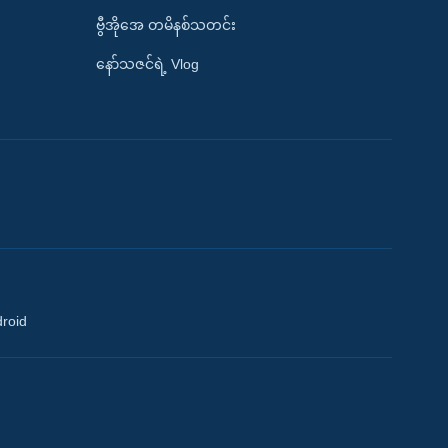
ဗွီအိုအေ တမိနစ်သတင်း
နော်သဇင်ရဲ့ Vlog
droid