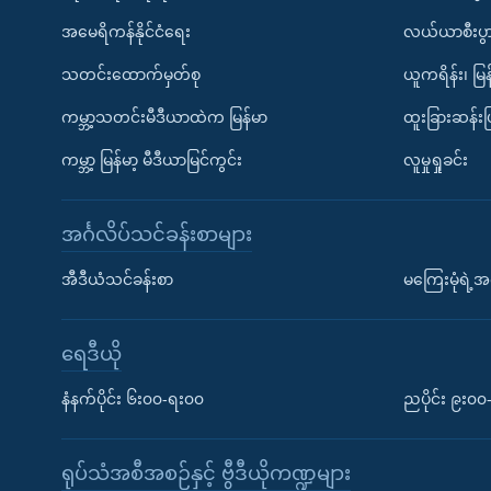
အမေရိကန်နိုင်ငံရေး
လယ်ယာစီးပွ
သတင်းထောက်မှတ်စု
ယူကရိန်း၊ မြန
ကမ္ဘာ့သတင်းမီဒီယာထဲက မြန်မာ
ထူးခြားဆန်း
ကမ္ဘာ့ မြန်မာ့ မီဒီယာမြင်ကွင်း
လူမှုရှုခင်း
အင်္ဂလိပ်သင်ခန်းစာများ
အီဒီယံသင်ခန်းစာ
မကြေးမုံရဲ့အင
ရေဒီယို
နံနက်ပိုင်း ၆း၀၀-ရး၀၀
ညပိုင်း ၉း၀
ရုပ်သံအစီအစဉ်နှင့် ဗွီဒီယိုကဏ္ဍများ