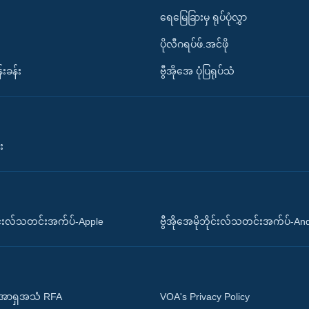
ရေမြေခြားမှ ရုပ်ပုံလွှာ
ပိုလီဂရပ်ဖ်.အင်ဖို
်းခန်း
ဗွီအိုအေ ပုံပြရုပ်သံ
း
ိုင်းလ်သတင်းအက်ပ်-Apple
ဗွီအိုအေမိုဘိုင်းလ်သတင်းအက်ပ်-An
 အာရှအသံ RFA
VOA's Privacy Policy