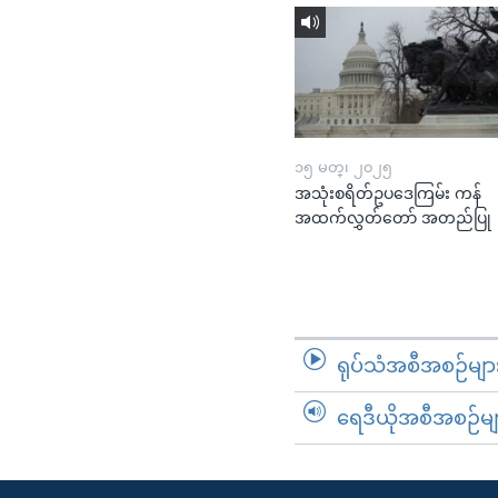
၁၅ မတ္၊ ၂၀၂၅
အသုံးစရိတ်ဥပဒေကြမ်း ကန်
အထက်လွှတ်တော် အတည်ပြု
ရုပ်သံအစီအစဉ်မျာ
ရေဒီယိုအစီအစဉ်မျ