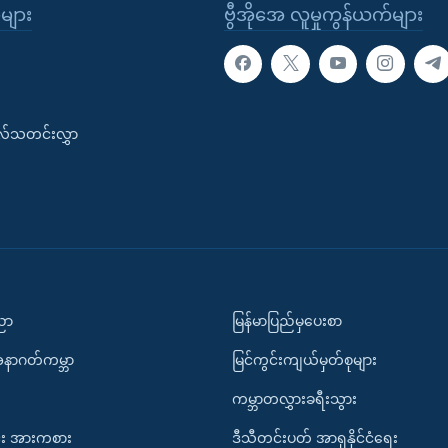
ုများ
ဗွီအိုအေ လူမှုကွန်ယက်များ
းလ်သတင်းလွှာ
ပညာ
မြန်မာပြည်မှပေးစာ
အနာဂတ်ကမ္ဘာ
မြင်ကွင်းကျယ်မှတ်စုများ
ကမ္ဘာတလွှားခရီးသွား
း အားကစား
ဒီသီတင်းပတ် အာရှနိုင်ငံရေး