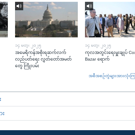
၁၄ မတ္၊ ၂၀၂၅
၁၄ မတ္၊ ၂၀၂၅
အမေရိကန်အစိုးရဆက်လက်
ကုလအတွင်းရေးမှူးချုပ် Co
လည်ပတ်ရေး လွှတ်တော်အမတ်
Bazar ရောက်
တွေ ကြိုးပမ်း
အစီအစဉ်တွဲများအားလုံးကြည့
း
ား