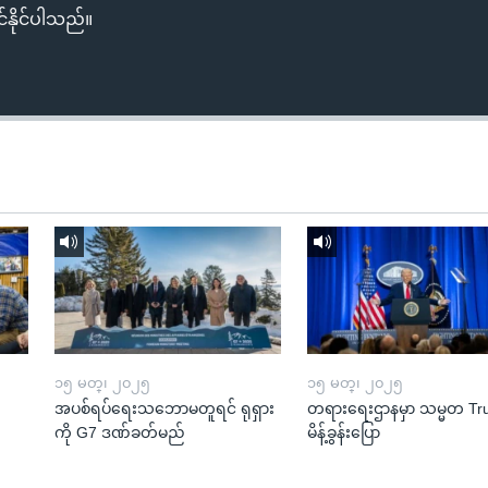
်နိုင်ပါသည်။
၁၅ မတ္၊ ၂၀၂၅
၁၅ မတ္၊ ၂၀၂၅
အပစ်ရပ်ရေးသဘောမတူရင် ရုရှား
တရားရေးဌာနမှာ သမ္မတ T
ကို G7 ဒဏ်ခတ်မည်
မိန့်ခွန်းပြော