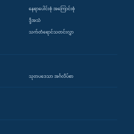
နေရာပေါင်းစုံ အကြောင်းစုံ
ဒို့အသံ
သက်တံရောင်သတင်းလွှာ
သုတပဒေသာ အင်္ဂလိပ်စာ