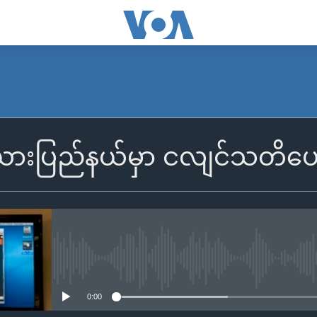
းယားပြည်နယ်မှာ ငလျင်သတိပေ
No media source currently availa
0:00