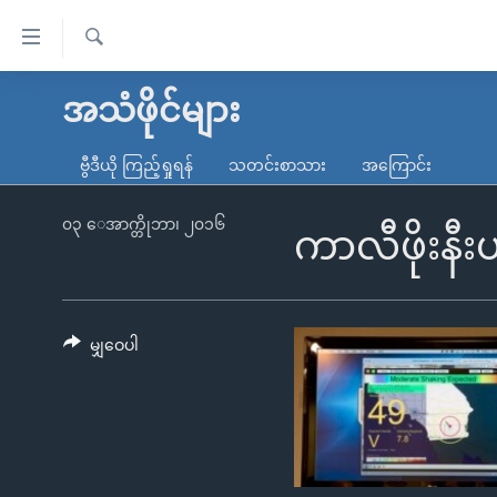
သုံး
ရ
ရှာဖွေ
လွယ်ကူ
မူလစာမျက်နှာ
အသံဖိုင်များ
ရ
စေ
မြန်မာ
လာ
ဗွီဒီယို ကြည့်ရှုရန်
သတင်းစာသား
အကြောင်း
သည့်
ဒ်
ကမ္ဘာ့သတင်းများ
Link
ဗွီဒီယို
နိုင်ငံတကာ
၀၃ ေအာက္တိုဘာ၊ ၂၀၁၆
ကာလီဖိုးနီ
များ
သတင်းလွတ်လပ်ခွင့်
အမေရိကန်
ပင်မ
ရပ်ဝန်းတခု လမ်းတခု အလွန်
တရုတ်
အကြောင်းအရာ
အင်္ဂလိပ်စာလေ့လာမယ်
အစ္စရေး-ပါလက်စတိုင်း
မျှဝေပါ
သို့
အပတ်စဉ်ကဏ္ဍများ
အမေရိကန်သုံးအီဒီယံ
ကျော်
ကြည့်
ရေဒီယိုနှင့်ရုပ်သံ အချက်အလက်များ
မကြေးမုံရဲ့ အင်္ဂလိပ်စာ
ရေဒီယို
ရန်
ရေဒီယို/တီဗွီအစီအစဉ်
ရုပ်ရှင်ထဲက အင်္ဂလိပ်စာ
တီဗွီ
ပင်မ