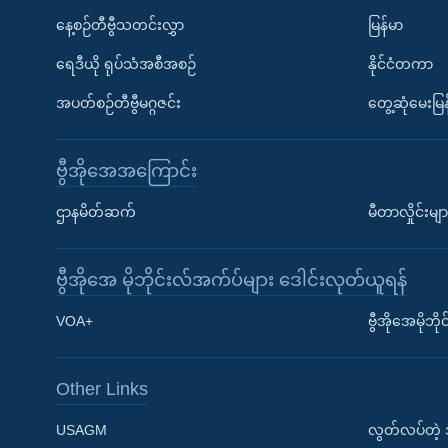
နေ့စဉ်တီဗွီသတင်းလွှာ
မြန်မာ
ရေဒီယို ရုပ်သံအစီအစဉ်
နိုင်ငံတကာ
အပတ်စဉ်တီဗွီမဂ္ဂဇင်း
တွေ့ဆုံမေးမြန
ဗွီအိုအေအကြောင်း
ဌာနမိတ်ဆက်
မီတာလှိုင်းမျာ
ဗွီအိုအေ မိုဘိုင်းလ်အက်ပ်များ ဒေါင်းလုတ်ယူရန်
Learning English
VOA+
ဗွီအိုအေမိုဘ
ဗွီအိုအေ လူမှုကွန်ယက်များ
Other Links
USAGM
လွတ်လပ်တဲ့