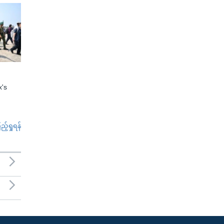
x's
်ရှုရန်