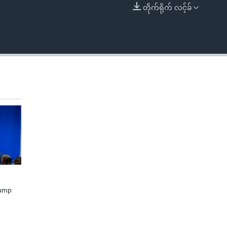
တိုက်ရိုက် လင့်ခ်
EMBED
rump