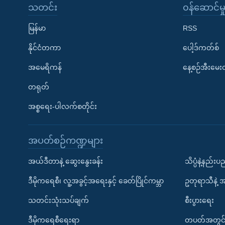
သတင်း
၀န်ဆောင်မှ
မြန်မာ
RSS
နိုင်ငံတကာ
ပေါ့ဒ်ကတ်စ်
အမေရိကန်
နေ့စဉ်အီးမေ
တရုတ်
အစ္စရေး-ပါလက်စတိုင်း
အပတ်စဉ်ကဏ္ဍများ
အယ်ဒီတာနဲ့ ဆွေးနွေးခန်း
သိပ္ပံနဲ့နည်း
ဒီမိုကရေစီ၊ လူ့အခွင့်အရေးနှင့် ခေတ်ပြိုင်ကမ္ဘာ
ဥတုရာသီနဲ့ 
သတင်းသုံးသပ်ချက်
စီးပွားရေး
ဒီမိုကရေစီရေးရာ
တပတ်အတွင်