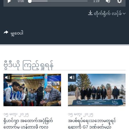
အ
0:00
1:19
သုတပဒေသာ အင်္ဂလိပ်စာ
ညွန်း
Learning English
တိုက်ရိုက် လင့်ခ်
စာမျက်နှာ
သို့
ဗွီအိုအေ လူမှုကွန်ယက်များ
ကျော်
မျှဝေပါ
ကြည့်
ရန်
ဘာသာစကားများ
ရှာဖွေ
ဗွီဒီယို ကြည့်ရှုရန်
ရန်
နေရာ
သို့
ကျော်
ရန်
၁၅ မတ္၊ ၂၀၂၅
၁၅ မတ္၊ ၂၀၂၅
ရိုဟင်ဂျာ အထောက်အပံ့ဖြတ်
အပစ်ရပ်ရေးသဘောမတူရင်
တောက်မှု ဟန့်တားဖို့ ကုလ
ရုရှားကို G7 ဒဏ်ခတ်မည်