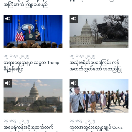
အကြီးအကဲ ကြိုးပမ်းမည်
၁၅ မတ္၊ ၂၀၂၅
၁၅ မတ္၊ ၂၀၂၅
တရားရေးဌာနမှာ သမ္မတ Trump
အသုံးစရိတ်ဥပဒေကြမ်း ကန်
မိန့်ခွန်းပြော
အထက်လွှတ်တော် အတည်ပြု
၁၄ မတ္၊ ၂၀၂၅
၁၄ မတ္၊ ၂၀၂၅
အမေရိကန်အစိုးရဆက်လက်
ကုလအတွင်းရေးမှူးချုပ် Cox's