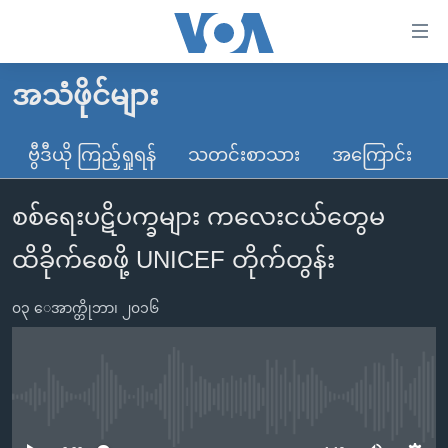
သုံး
ရ
လွယ်ကူ
အသံဖိုင်များ
မူလစာမျက်နှာ
စေ
မြန်မာ
ဗွီဒီယို ကြည့်ရှုရန်
သတင်းစာသား
အကြောင်း
သည့်
ကမ္ဘာ့သတင်းများ
Link
စစ်ရေးပဋိပက္ခများ ကလေးငယ်တွေမ
ဗွီဒီယို
နိုင်ငံတကာ
များ
သတင်းလွတ်လပ်ခွင့်
အမေရိကန်
ထိခိုက်စေဖို့ UNICEF တိုက်တွန်း
ပင်မ
ရပ်ဝန်းတခု လမ်းတခု အလွန်
တရုတ်
အကြောင်းအရာ
၀၃ ေအာက္တိုဘာ၊ ၂၀၁၆
သို့
အင်္ဂလိပ်စာလေ့လာမယ်
အစ္စရေး-ပါလက်စတိုင်း
ကျော်
အပတ်စဉ်ကဏ္ဍများ
အမေရိကန်သုံးအီဒီယံ
ကြည့်
ရေဒီယိုနှင့်ရုပ်သံ အချက်အလက်များ
မကြေးမုံရဲ့ အင်္ဂလိပ်စာ
ရေဒီယို
ရန်
No media source currently available
ပင်မ
ရေဒီယို/တီဗွီအစီအစဉ်
ရုပ်ရှင်ထဲက အင်္ဂလိပ်စာ
တီဗွီ