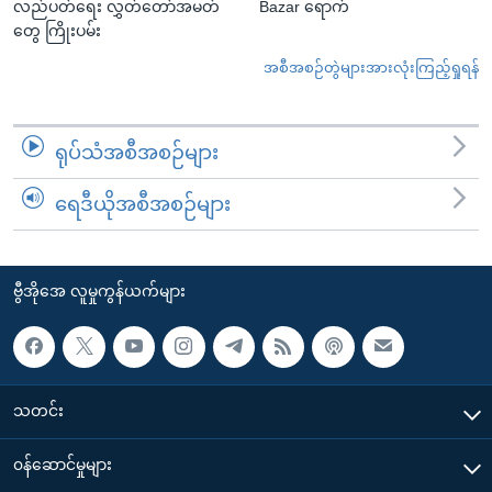
လည်ပတ်ရေး လွှတ်တော်အမတ်
Bazar ရောက်
တွေ ကြိုးပမ်း
အစီအစဉ်တွဲများအားလုံးကြည့်ရှုရန်
ရုပ်သံအစီအစဉ်များ
ရေဒီယိုအစီအစဉ်များ
ဗွီအိုအေ လူမှုကွန်ယက်များ
သတင်း
၀န်ဆောင်မှုများ