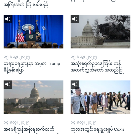
အကြီးအကဲ ကြိုးပမ်းမည်
၁၅ မတ္၊ ၂၀၂၅
၁၅ မတ္၊ ၂၀၂၅
တရားရေးဌာနမှာ သမ္မတ Trump
အသုံးစရိတ်ဥပဒေကြမ်း ကန်
မိန့်ခွန်းပြော
အထက်လွှတ်တော် အတည်ပြု
၁၄ မတ္၊ ၂၀၂၅
၁၄ မတ္၊ ၂၀၂၅
အမေရိကန်အစိုးရဆက်လက်
ကုလအတွင်းရေးမှူးချုပ် Cox's