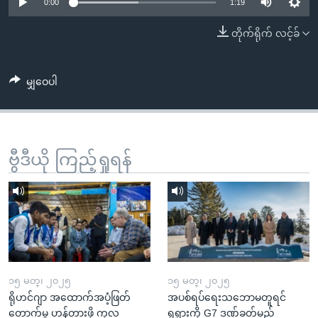
အ
0:00
1:19
သုတပဒေသာ အင်္ဂလိပ်စာ
ညွန်း
Learning English
တိုက်ရိုက် လင့်ခ်
စာမျက်နှာ
သို့
ဗွီအိုအေ လူမှုကွန်ယက်များ
ကျော်
မျှဝေပါ
ကြည့်
ရန်
ဘာသာစကားများ
ရှာဖွေ
ဗွီဒီယို ကြည့်ရှုရန်
ရန်
နေရာ
သို့
ကျော်
ရန်
၁၅ မတ္၊ ၂၀၂၅
၁၅ မတ္၊ ၂၀၂၅
ရိုဟင်ဂျာ အထောက်အပံ့ဖြတ်
အပစ်ရပ်ရေးသဘောမတူရင်
တောက်မှု ဟန့်တားဖို့ ကုလ
ရုရှားကို G7 ဒဏ်ခတ်မည်