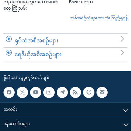
လည်ပတ်ရေး လွှတ်တော်အမတ်
Bazar ရောက်
တွေ ကြိုးပမ်း
အစီအစဉ်တွဲများအားလုံးကြည့်ရှုရန်
ရုပ်သံအစီအစဉ်များ
ရေဒီယိုအစီအစဉ်များ
ဗွီအိုအေ လူမှုကွန်ယက်များ
သတင်း
၀န်ဆောင်မှုများ