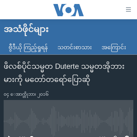
သုံး
ရ
လွယ်ကူ
အသံဖိုင်များ
မူလစာမျက်နှာ
စေ
မြန်မာ
ဗွီဒီယို ကြည့်ရှုရန်
သတင်းစာသား
အကြောင်း
သည့်
ကမ္ဘာ့သတင်းများ
Link
ဖိလစ်ပိုင်သမ္မတ Duterte သမ္မတအိုဘား
ဗွီဒီယို
နိုင်ငံတကာ
များ
သတင်းလွတ်လပ်ခွင့်
အမေရိကန်
မားကို မတော်တရော်ပြောဆို
ပင်မ
ရပ်ဝန်းတခု လမ်းတခု အလွန်
တရုတ်
အကြောင်းအရာ
၀၄ ေအာက္တိုဘာ၊ ၂၀၁၆
သို့
အင်္ဂလိပ်စာလေ့လာမယ်
အစ္စရေး-ပါလက်စတိုင်း
ကျော်
အပတ်စဉ်ကဏ္ဍများ
အမေရိကန်သုံးအီဒီယံ
ကြည့်
ရေဒီယိုနှင့်ရုပ်သံ အချက်အလက်များ
မကြေးမုံရဲ့ အင်္ဂလိပ်စာ
ရေဒီယို
ရန်
No media source currently available
ပင်မ
ရေဒီယို/တီဗွီအစီအစဉ်
ရုပ်ရှင်ထဲက အင်္ဂလိပ်စာ
တီဗွီ