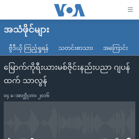
သုံး
ရ
လွယ်ကူ
အသံဖိုင်များ
မူလစာမျက်နှာ
စေ
မြန်မာ
ဗွီဒီယို ကြည့်ရှုရန်
သတင်းစာသား
အကြောင်း
သည့်
ကမ္ဘာ့သတင်းများ
Link
မြောက်ကိုရီးယားမစ်ဇိုင်းနည်းပညာ ဂျပန်
ဗွီဒီယို
နိုင်ငံတကာ
များ
သတင်းလွတ်လပ်ခွင့်
အမေရိကန်
ထက် သာလွန်
ပင်မ
ရပ်ဝန်းတခု လမ်းတခု အလွန်
တရုတ်
အကြောင်းအရာ
၀၄ ေအာက္တိုဘာ၊ ၂၀၁၆
သို့
အင်္ဂလိပ်စာလေ့လာမယ်
အစ္စရေး-ပါလက်စတိုင်း
ကျော်
အပတ်စဉ်ကဏ္ဍများ
အမေရိကန်သုံးအီဒီယံ
ကြည့်
ရေဒီယိုနှင့်ရုပ်သံ အချက်အလက်များ
မကြေးမုံရဲ့ အင်္ဂလိပ်စာ
ရေဒီယို
ရန်
No media source currently available
ပင်မ
ရေဒီယို/တီဗွီအစီအစဉ်
ရုပ်ရှင်ထဲက အင်္ဂလိပ်စာ
တီဗွီ