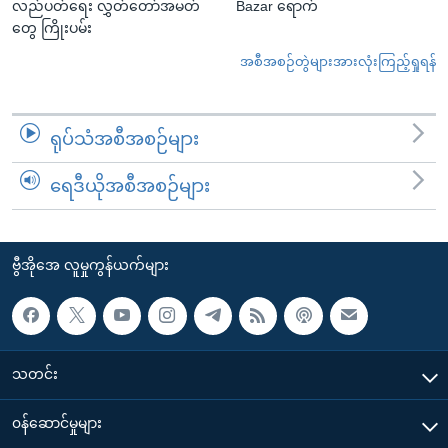
လည်ပတ်ရေး လွှတ်တော်အမတ်
Bazar ရောက်
တွေ ကြိုးပမ်း
အစီအစဉ်တွဲများအားလုံးကြည့်ရှုရန်
ရုပ်သံအစီအစဉ်များ
ရေဒီယိုအစီအစဉ်များ
ဗွီအိုအေ လူမှုကွန်ယက်များ
သတင်း
၀န်ဆောင်မှုများ