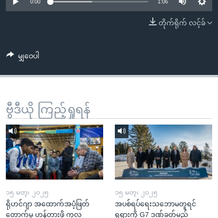
အ
0:00
1:06
သုတပဒေသာ အင်္ဂလိပ်စာ
ညွန်း
Learning English
တိုက်ရိုက် လင့်ခ်
စာမျက်နှာ
သို့
ဗွီအိုအေ လူမှုကွန်ယက်များ
ကျော်
မျှဝေပါ
ကြည့်
ရန်
ဘာသာစကားများ
ရှာဖွေ
ဗွီဒီယို ကြည့်ရှုရန်
ရန်
နေရာ
သို့
ကျော်
ရန်
၁၅ မတ္၊ ၂၀၂၅
၁၅ မတ္၊ ၂၀၂၅
ရိုဟင်ဂျာ အထောက်အပံ့ဖြတ်
အပစ်ရပ်ရေးသဘောမတူရင်
တောက်မှု ဟန့်တားဖို့ ကုလ
ရုရှားကို G7 ဒဏ်ခတ်မည်