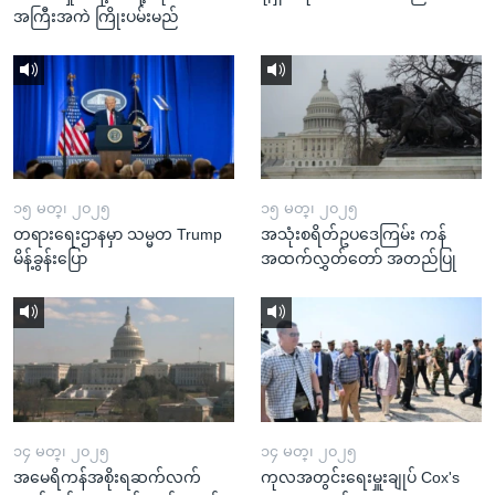
အကြီးအကဲ ကြိုးပမ်းမည်
၁၅ မတ္၊ ၂၀၂၅
၁၅ မတ္၊ ၂၀၂၅
တရားရေးဌာနမှာ သမ္မတ Trump
အသုံးစရိတ်ဥပဒေကြမ်း ကန်
မိန့်ခွန်းပြော
အထက်လွှတ်တော် အတည်ပြု
၁၄ မတ္၊ ၂၀၂၅
၁၄ မတ္၊ ၂၀၂၅
အမေရိကန်အစိုးရဆက်လက်
ကုလအတွင်းရေးမှူးချုပ် Cox's