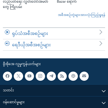
လည်ပတ်ရေး လွှတ်တော်အမတ်
Bazar ရောက်
တွေ ကြိုးပမ်း
အစီအစဉ်တွဲများအားလုံးကြည့်ရှုရန်
ရုပ်သံအစီအစဉ်များ
ရေဒီယိုအစီအစဉ်များ
ဗွီအိုအေ လူမှုကွန်ယက်များ
သတင်း
၀န်ဆောင်မှုများ