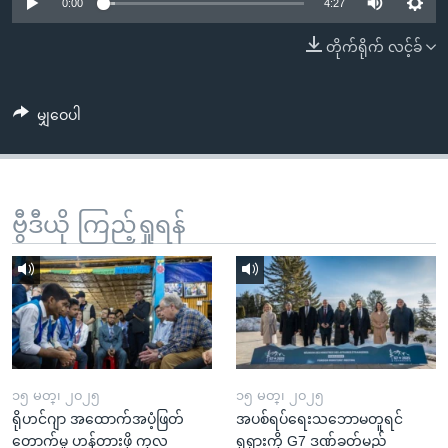
အ
0:00
4:27
သုတပဒေသာ အင်္ဂလိပ်စာ
ညွန်း
Learning English
တိုက်ရိုက် လင့်ခ်
စာမျက်နှာ
သို့
ဗွီအိုအေ လူမှုကွန်ယက်များ
ကျော်
မျှဝေပါ
ကြည့်
ရန်
ဘာသာစကားများ
ရှာဖွေ
ဗွီဒီယို ကြည့်ရှုရန်
ရန်
နေရာ
သို့
ကျော်
ရန်
၁၅ မတ္၊ ၂၀၂၅
၁၅ မတ္၊ ၂၀၂၅
ရိုဟင်ဂျာ အထောက်အပံ့ဖြတ်
အပစ်ရပ်ရေးသဘောမတူရင်
တောက်မှု ဟန့်တားဖို့ ကုလ
ရုရှားကို G7 ဒဏ်ခတ်မည်