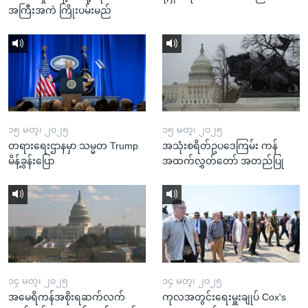
အကြီးအကဲ ကြိုးပမ်းမည်
၁၅ မတ္၊ ၂၀၂၅
၁၅ မတ္၊ ၂၀၂၅
တရားရေးဌာနမှာ သမ္မတ Trump
အသုံးစရိတ်ဥပဒေကြမ်း ကန်
မိန့်ခွန်းပြော
အထက်လွှတ်တော် အတည်ပြု
၁၄ မတ္၊ ၂၀၂၅
၁၄ မတ္၊ ၂၀၂၅
အမေရိကန်အစိုးရဆက်လက်
ကုလအတွင်းရေးမှူးချုပ် Cox's