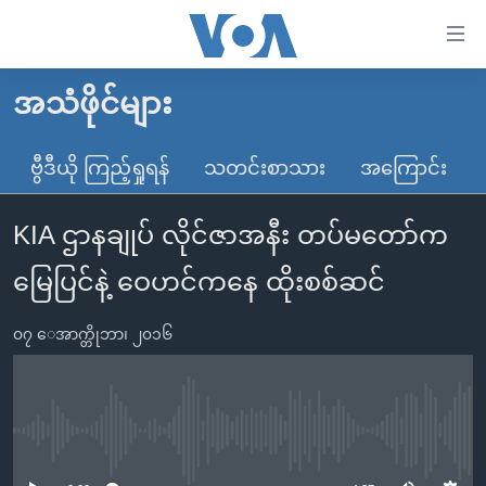
သုံး
ရ
လွယ်ကူ
အသံဖိုင်များ
မူလစာမျက်နှာ
စေ
မြန်မာ
ဗွီဒီယို ကြည့်ရှုရန်
သတင်းစာသား
အကြောင်း
သည့်
ကမ္ဘာ့သတင်းများ
Link
KIA ဌာနချုပ် လိုင်ဇာအနီး တပ်မတော်က
ဗွီဒီယို
နိုင်ငံတကာ
များ
သတင်းလွတ်လပ်ခွင့်
အမေရိကန်
မြေပြင်နဲ့ ဝေဟင်ကနေ ထိုးစစ်ဆင်
ပင်မ
ရပ်ဝန်းတခု လမ်းတခု အလွန်
တရုတ်
အကြောင်းအရာ
၀၇ ေအာက္တိုဘာ၊ ၂၀၁၆
သို့
အင်္ဂလိပ်စာလေ့လာမယ်
အစ္စရေး-ပါလက်စတိုင်း
ကျော်
အပတ်စဉ်ကဏ္ဍများ
အမေရိကန်သုံးအီဒီယံ
ကြည့်
ရေဒီယိုနှင့်ရုပ်သံ အချက်အလက်များ
မကြေးမုံရဲ့ အင်္ဂလိပ်စာ
ရေဒီယို
ရန်
No media source currently available
ပင်မ
ရေဒီယို/တီဗွီအစီအစဉ်
ရုပ်ရှင်ထဲက အင်္ဂလိပ်စာ
တီဗွီ