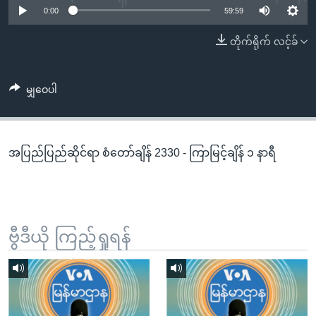
အ
0:00
59:59
သုတပဒေသာ အင်္ဂလိပ်စာ
ညွန်း
Learning English
တိုက်ရိုက် လင့်ခ်
စာမျက်နှာ
သို့
ဗွီအိုအေ လူမှုကွန်ယက်များ
ကျော်
မျှဝေပါ
ကြည့်
ရန်
ဘာသာစကားများ
ရှာဖွေ
အပြည်ပြည်ဆိုင်ရာ စံတော်ချိန် 2330 - ကြာမြင့်ချိန် ၁ နာရီ
ရန်
နေရာ
သို့
ကျော်
ရန်
ဗွီဒီယို ကြည့်ရှုရန်