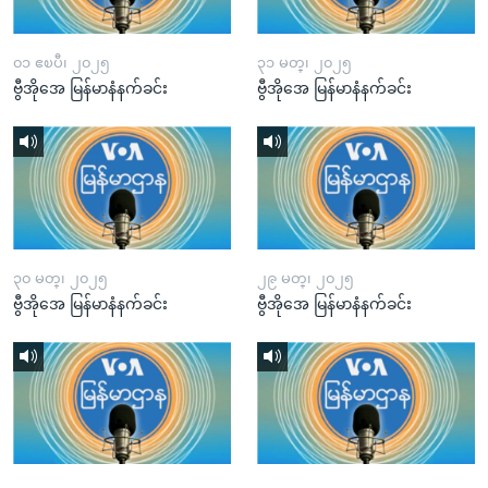
၀၁ ဧၿပီ၊ ၂၀၂၅
၃၁ မတ္၊ ၂၀၂၅
ဗွီအိုအေ မြန်မာနံနက်ခင်း
ဗွီအိုအေ မြန်မာနံနက်ခင်း
၃၀ မတ္၊ ၂၀၂၅
၂၉ မတ္၊ ၂၀၂၅
ဗွီအိုအေ မြန်မာနံနက်ခင်း
ဗွီအိုအေ မြန်မာနံနက်ခင်း