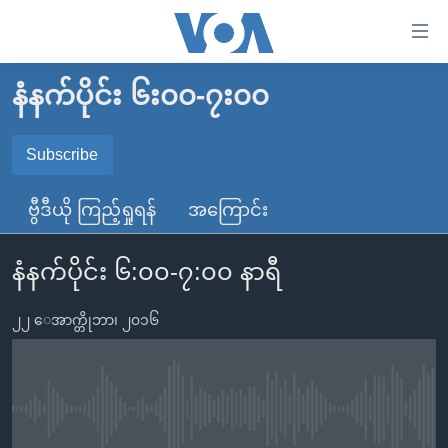
သုံး
ရ
လွယ်ကူ
နံနက်ပိုင်း ၆း၀၀-၇း၀၀
မူလစာမျက်နှာ
စေ
မြန်မာ
Subscribe
သည့်
SUBSCRIBE
ကမ္ဘာ့သတင်းများ
Link
ဗွီဒီယို ကြည့်ရှုရန်
အကြောင်း
ဗွီဒီယို
နိုင်ငံတကာ
များ
Spotify
သတင်းလွတ်လပ်ခွင့်
အမေရိကန်
ပင်မ
နံနက်ပိုင်း ၆:၀၀-၇:၀၀ နာရီ
ရပ်ဝန်းတခု လမ်းတခု အလွန်
တရုတ်
အကြောင်းအရာ
ရယူရန်
သို့
၂၂ ေအာက္တိုဘာ၊ ၂၀၁၆
အင်္ဂလိပ်စာလေ့လာမယ်
အစ္စရေး-ပါလက်စတိုင်း
ကျော်
အပတ်စဉ်ကဏ္ဍများ
အမေရိကန်သုံးအီဒီယံ
ကြည့်
ရေဒီယိုနှင့်ရုပ်သံ အချက်အလက်များ
မကြေးမုံရဲ့ အင်္ဂလိပ်စာ
ရေဒီယို
ရန်
No media source currently available
ပင်မ
ရေဒီယို/တီဗွီအစီအစဉ်
ရုပ်ရှင်ထဲက အင်္ဂလိပ်စာ
တီဗွီ