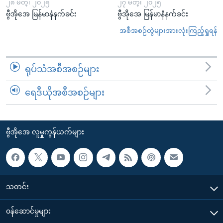
၂၈ မတ္၊ ၂၀၂၅
၂၇ မတ္၊ ၂၀၂၅
ဗွီအိုအေ မြန်မာနံနက်ခင်း
ဗွီအိုအေ မြန်မာနံနက်ခင်း
အစီအစဉ်တွဲများအားလုံးကြည့်ရှုရန်
ရုပ်သံအစီအစဉ်များ
ရေဒီယိုအစီအစဉ်များ
ဗွီအိုအေ လူမှုကွန်ယက်များ
သတင်း
၀န်ဆောင်မှုများ