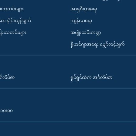
ားသတင်းများ
အာရှစီးပွားရေး
်မာ နှိုင်းယှဉ်ချက်
ကျန်းမာရေး
ပြားသတင်းများ
အမျိုးသမီးကဏ္ဍ
ရိုဟင်ဂျာအရေး မျှော်လင့်ချက်
်္ဂလိပ်စာ
ရုပ်ရှင်ထဲက အင်္ဂလိပ်စာ
၀-၁၀း၀၀