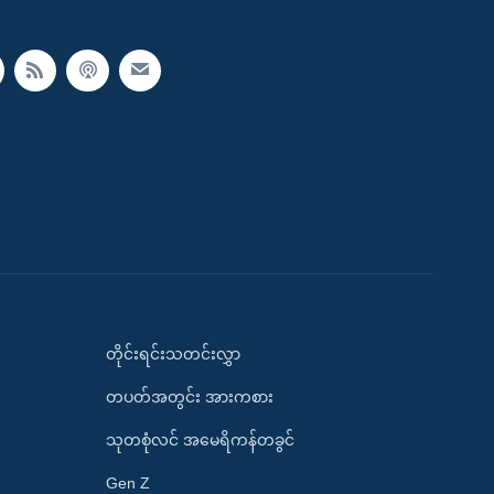
တိုင်းရင်းသတင်းလွှာ
တပတ်အတွင်း အားကစား
သုတစုံလင် အမေရိကန်တခွင်
Gen Z