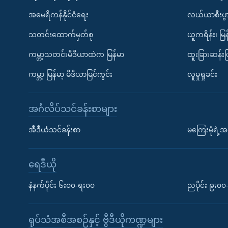
အမေရိကန်နိုင်ငံရေး
လယ်ယာစီးပွ
သတင်းထောက်မှတ်စု
ယူကရိန်း၊ မြန
ကမ္ဘာ့သတင်းမီဒီယာထဲက မြန်မာ
ထူးခြားဆန်း
ကမ္ဘာ့ မြန်မာ့ မီဒီယာမြင်ကွင်း
လူမှုရှုခင်း
အင်္ဂလိပ်သင်ခန်းစာများ
အီဒီယံသင်ခန်းစာ
မကြေးမုံရဲ့အင
ရေဒီယို
နံနက်ပိုင်း ၆း၀၀-ရး၀၀
ညပိုင်း ၉း၀
ရုပ်သံအစီအစဉ်နှင့် ဗွီဒီယိုကဏ္ဍများ