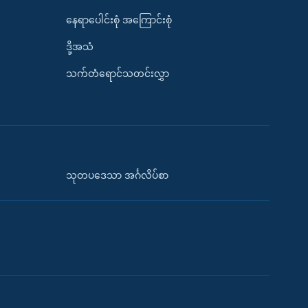
နေရာပေါင်းစုံ အကြောင်းစုံ
ဒို့အသံ
သက်တံရောင်သတင်းလွှာ
သုတပဒေသာ အင်္ဂလိပ်စာ