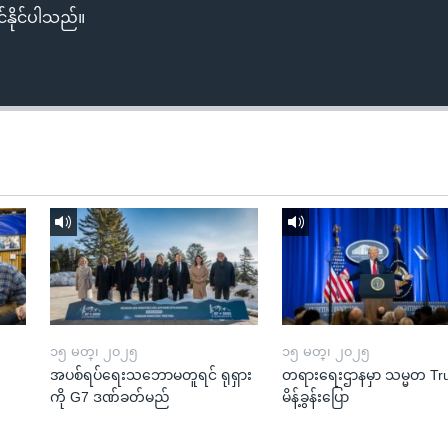
်နိုင်ပါသည်။
၁၅ မတ္၊ ၂၀၂၅
၁၅ မတ္၊ ၂၀၂၅
အပစ်ရပ်ရေးသဘောမတူရင် ရုရှား
တရားရေးဌာနမှာ သမ္မတ T
ကို G7 ဒဏ်ခတ်မည်
မိန့်ခွန်းပြော