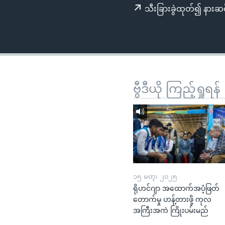
သုတပဒေသာ အင်္ဂလိပ်စာ
အ
သီးခြားခွဲထုတ်၍ နားဆင
ညွန်း
စာမျက်နှာ
သို့
ကျော်
ကြည့်
ရန်
ဗွီဒီယို ကြည့်ရှုရန်
ရှာဖွေ
ရန်
နေရာ
သို့
ကျော်
ရန်
၁၅ မတ္၊ ၂၀၂၅
ရိုဟင်ဂျာ အထောက်အပံ့ဖြတ်
တောက်မှု ဟန့်တားဖို့ ကုလ
အကြီးအကဲ ကြိုးပမ်းမည်