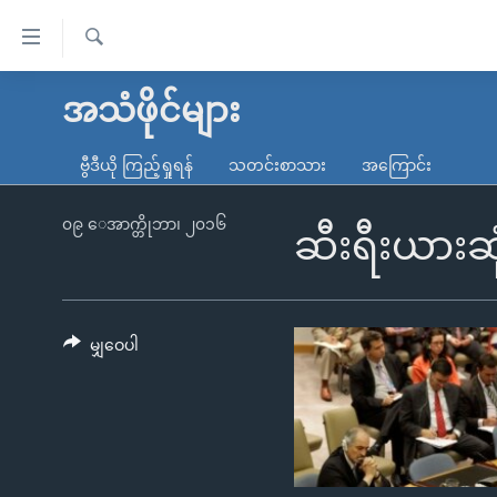
သုံး
ရ
ရှာဖွေ
လွယ်ကူ
မူလစာမျက်နှာ
အသံဖိုင်များ
ရ
စေ
မြန်မာ
လာ
ဗွီဒီယို ကြည့်ရှုရန်
သတင်းစာသား
အကြောင်း
သည့်
ဒ်
ကမ္ဘာ့သတင်းများ
Link
ဗွီဒီယို
နိုင်ငံတကာ
၀၉ ေအာက္တိုဘာ၊ ၂၀၁၆
ဆီးရီးယားဆု
များ
သတင်းလွတ်လပ်ခွင့်
အမေရိကန်
ပင်မ
ရပ်ဝန်းတခု လမ်းတခု အလွန်
တရုတ်
အကြောင်းအရာ
အင်္ဂလိပ်စာလေ့လာမယ်
အစ္စရေး-ပါလက်စတိုင်း
မျှဝေပါ
သို့
အပတ်စဉ်ကဏ္ဍများ
အမေရိကန်သုံးအီဒီယံ
ကျော်
ကြည့်
ရေဒီယိုနှင့်ရုပ်သံ အချက်အလက်များ
မကြေးမုံရဲ့ အင်္ဂလိပ်စာ
ရေဒီယို
ရန်
ရေဒီယို/တီဗွီအစီအစဉ်
ရုပ်ရှင်ထဲက အင်္ဂလိပ်စာ
တီဗွီ
ပင်မ