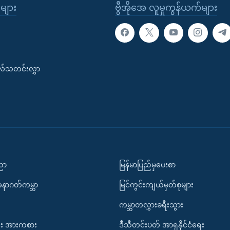
ုများ
ဗွီအိုအေ လူမှုကွန်ယက်များ
းလ်သတင်းလွှာ
ပညာ
မြန်မာပြည်မှပေးစာ
အနာဂတ်ကမ္ဘာ
မြင်ကွင်းကျယ်မှတ်စုများ
ကမ္ဘာတလွှားခရီးသွား
း အားကစား
ဒီသီတင်းပတ် အာရှနိုင်ငံရေး