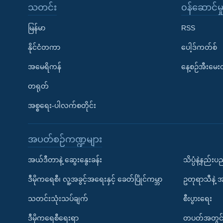
သတင်း
၀န်ဆောင်မှ
မြန်မာ
RSS
နိုင်ငံတကာ
ပေါ့ဒ်ကတ်စ်
အမေရိကန်
နေ့စဉ်အီးမေ
တရုတ်
အစ္စရေး-ပါလက်စတိုင်း
အပတ်စဉ်ကဏ္ဍများ
အယ်ဒီတာနဲ့ ဆွေးနွေးခန်း
သိပ္ပံနဲ့နည်း
ဒီမိုကရေစီ၊ လူ့အခွင့်အရေးနှင့် ခေတ်ပြိုင်ကမ္ဘာ
ဥတုရာသီနဲ့ 
သတင်းသုံးသပ်ချက်
စီးပွားရေး
ဒီမိုကရေစီရေးရာ
တပတ်အတွင်