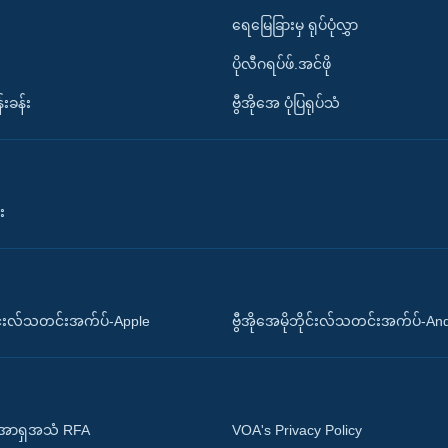
ရေမြေခြားမှ ရုပ်ပုံလွှာ
ပိုလီဂရပ်ဖ်.အင်ဖို
်းခန်း
ဗွီအိုအေ ပုံပြရုပ်သံ
း
ိုင်းလ်သတင်းအက်ပ်-Apple
ဗွီအိုအေမိုဘိုင်းလ်သတင်းအက်ပ်-An
 အာရှအသံ RFA
VOA's Privacy Policy