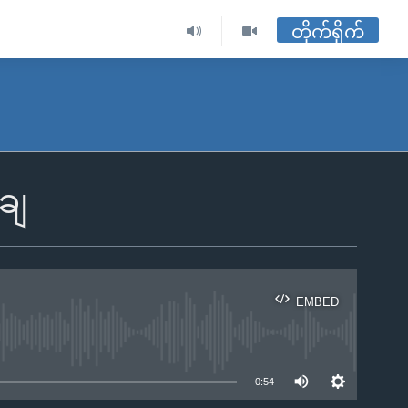
တိုက်ရိုက်
်ချ
EMBED
ble
0:54