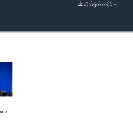
တိုက်ရိုက် လင့်ခ်
EMBED
rump