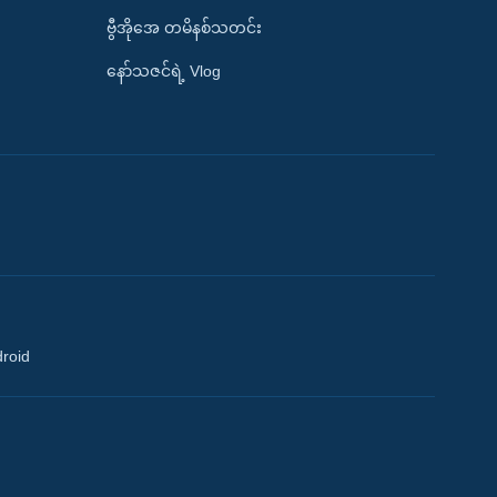
ဗွီအိုအေ တမိနစ်သတင်း
နော်သဇင်ရဲ့ Vlog
droid