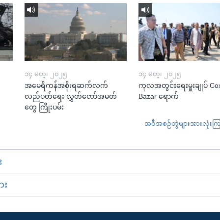
၁၄ မတ္၊ ၂၀၂၅
၁၄ မတ္၊ ၂၀၂၅
အမေရိကန်အစိုးရဆက်လက်
ကုလအတွင်းရေးမှူးချုပ် Co
လည်ပတ်ရေး လွှတ်တော်အမတ်
Bazar ရောက်
တွေ ကြိုးပမ်း
အစီအစဉ်တွဲများအားလုံးကြည့
း
ား