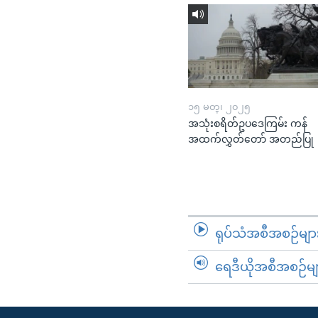
၁၅ မတ္၊ ၂၀၂၅
အသုံးစရိတ်ဥပဒေကြမ်း ကန်
အထက်လွှတ်တော် အတည်ပြု
ရုပ်သံအစီအစဉ်မျာ
ရေဒီယိုအစီအစဉ်မျ