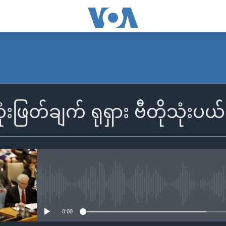
ံးဖြတ်ချက် ရုရှား ဗီတိုသုံးပယ
No media source currently availa
0:00