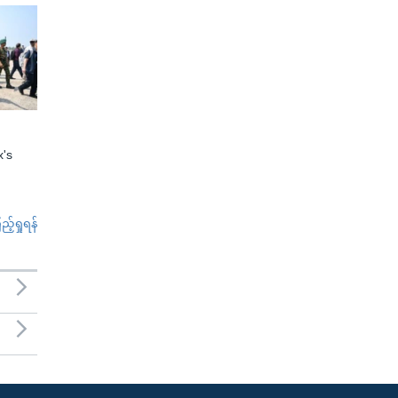
x's
်ရှုရန်