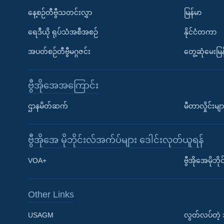
နေ့စဉ်တီဗွီသတင်းလွှာ
မြန်မာ
ရေဒီယို ရုပ်သံအစီအစဉ်
နိုင်ငံတကာ
အပတ်စဉ်တီဗွီမဂ္ဂဇင်း
တွေ့ဆုံမေးမြန
ဗွီအိုအေအကြောင်း
ဌာနမိတ်ဆက်
မီတာလှိုင်းမျာ
ဗွီအိုအေ မိုဘိုင်းလ်အက်ပ်များ ဒေါင်းလုတ်ယူရန်
Learning English
VOA+
ဗွီအိုအေမိုဘ
ဗွီအိုအေ လူမှုကွန်ယက်များ
Other Links
USAGM
လွတ်လပ်တဲ့