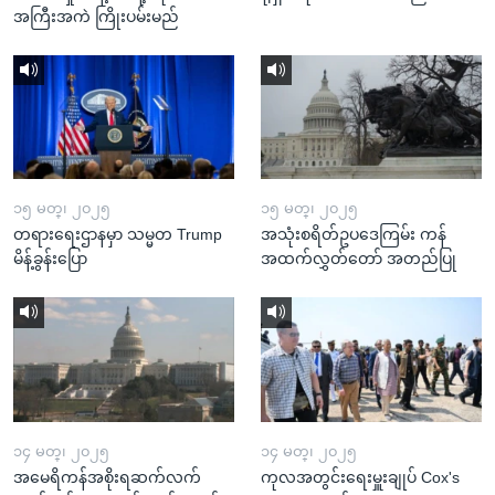
အကြီးအကဲ ကြိုးပမ်းမည်
၁၅ မတ္၊ ၂၀၂၅
၁၅ မတ္၊ ၂၀၂၅
တရားရေးဌာနမှာ သမ္မတ Trump
အသုံးစရိတ်ဥပဒေကြမ်း ကန်
မိန့်ခွန်းပြော
အထက်လွှတ်တော် အတည်ပြု
၁၄ မတ္၊ ၂၀၂၅
၁၄ မတ္၊ ၂၀၂၅
အမေရိကန်အစိုးရဆက်လက်
ကုလအတွင်းရေးမှူးချုပ် Cox's