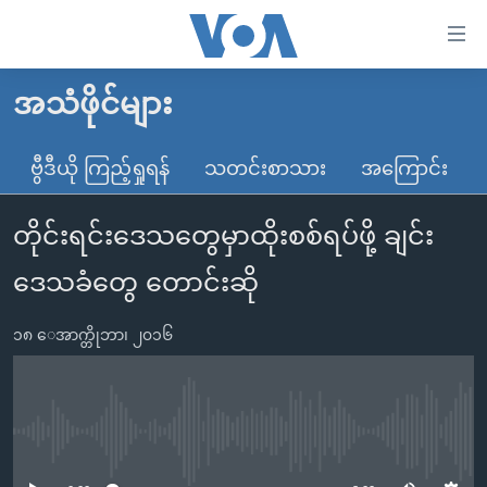
သုံး
ရ
လွယ်ကူ
အသံဖိုင်များ
မူလစာမျက်နှာ
စေ
မြန်မာ
ဗွီဒီယို ကြည့်ရှုရန်
သတင်းစာသား
အကြောင်း
သည့်
ကမ္ဘာ့သတင်းများ
Link
တိုင်းရင်းဒေသတွေမှာထိုးစစ်ရပ်ဖို့ ချင်း
ဗွီဒီယို
နိုင်ငံတကာ
များ
သတင်းလွတ်လပ်ခွင့်
အမေရိကန်
ဒေသခံတွေ တောင်းဆို
ပင်မ
ရပ်ဝန်းတခု လမ်းတခု အလွန်
တရုတ်
အကြောင်းအရာ
၁၈ ေအာက္တိုဘာ၊ ၂၀၁၆
သို့
အင်္ဂလိပ်စာလေ့လာမယ်
အစ္စရေး-ပါလက်စတိုင်း
ကျော်
အပတ်စဉ်ကဏ္ဍများ
အမေရိကန်သုံးအီဒီယံ
ကြည့်
ရေဒီယိုနှင့်ရုပ်သံ အချက်အလက်များ
မကြေးမုံရဲ့ အင်္ဂလိပ်စာ
ရေဒီယို
ရန်
No media source currently available
ပင်မ
ရေဒီယို/တီဗွီအစီအစဉ်
ရုပ်ရှင်ထဲက အင်္ဂလိပ်စာ
တီဗွီ