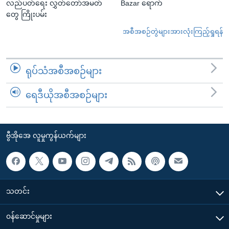
လည်ပတ်ရေး လွှတ်တော်အမတ်
Bazar ရောက်
တွေ ကြိုးပမ်း
အစီအစဉ်တွဲများအားလုံးကြည့်ရှုရန်
ရုပ်သံအစီအစဉ်များ
ရေဒီယိုအစီအစဉ်များ
ဗွီအိုအေ လူမှုကွန်ယက်များ
သတင်း
၀န်ဆောင်မှုများ