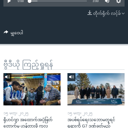
အ
0:00
3:00
သုတပဒေသာ အင်္ဂလိပ်စာ
ညွန်း
Learning English
တိုက်ရိုက် လင့်ခ်
စာမျက်နှာ
သို့
ဗွီအိုအေ လူမှုကွန်ယက်များ
ကျော်
မျှဝေပါ
ကြည့်
ရန်
ဘာသာစကားများ
ရှာဖွေ
ဗွီဒီယို ကြည့်ရှုရန်
ရန်
နေရာ
သို့
ကျော်
ရန်
၁၅ မတ္၊ ၂၀၂၅
၁၅ မတ္၊ ၂၀၂၅
ရိုဟင်ဂျာ အထောက်အပံ့ဖြတ်
အပစ်ရပ်ရေးသဘောမတူရင်
တောက်မှု ဟန့်တားဖို့ ကုလ
ရုရှားကို G7 ဒဏ်ခတ်မည်