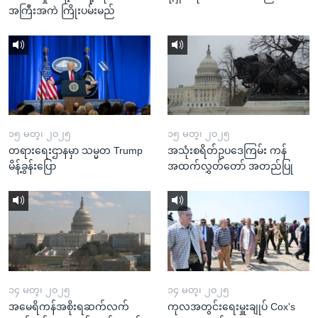
အကြီးအကဲ ကြိုးပမ်းမည်
၁၅ မတ္၊ ၂၀၂၅
၁၅ မတ္၊ ၂၀၂၅
တရားရေးဌာနမှာ သမ္မတ Trump
အသုံးစရိတ်ဥပဒေကြမ်း ကန်
မိန့်ခွန်းပြော
အထက်လွှတ်တော် အတည်ပြု
၁၄ မတ္၊ ၂၀၂၅
၁၄ မတ္၊ ၂၀၂၅
အမေရိကန်အစိုးရဆက်လက်
ကုလအတွင်းရေးမှူးချုပ် Cox's