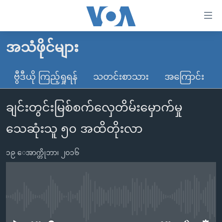
သုံး
ရ
လွယ်ကူ
အသံဖိုင်များ
မူလစာမျက်နှာ
စေ
မြန်မာ
ဗွီဒီယို ကြည့်ရှုရန်
သတင်းစာသား
အကြောင်း
သည့်
ကမ္ဘာ့သတင်းများ
Link
ချင်းတွင်းမြစ်စက်လှေတိမ်းမှောက်မှု
ဗွီဒီယို
နိုင်ငံတကာ
များ
သတင်းလွတ်လပ်ခွင့်
အမေရိကန်
သေဆုံးသူ ၅၀ အထိတိုးလာ
ပင်မ
ရပ်ဝန်းတခု လမ်းတခု အလွန်
တရုတ်
အကြောင်းအရာ
၁၉ ေအာက္တိုဘာ၊ ၂၀၁၆
သို့
အင်္ဂလိပ်စာလေ့လာမယ်
အစ္စရေး-ပါလက်စတိုင်း
ကျော်
အပတ်စဉ်ကဏ္ဍများ
အမေရိကန်သုံးအီဒီယံ
ကြည့်
ရေဒီယိုနှင့်ရုပ်သံ အချက်အလက်များ
မကြေးမုံရဲ့ အင်္ဂလိပ်စာ
ရေဒီယို
ရန်
No media source currently available
ပင်မ
ရေဒီယို/တီဗွီအစီအစဉ်
ရုပ်ရှင်ထဲက အင်္ဂလိပ်စာ
တီဗွီ