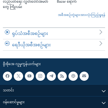
လည်ပတ်ရေး လွှတ်တော်အမတ်
Bazar ရောက်
တွေ ကြိုးပမ်း
အစီအစဉ်တွဲများအားလုံးကြည့်ရှုရန်
ရုပ်သံအစီအစဉ်များ
ရေဒီယိုအစီအစဉ်များ
ဗွီအိုအေ လူမှုကွန်ယက်များ
သတင်း
၀န်ဆောင်မှုများ