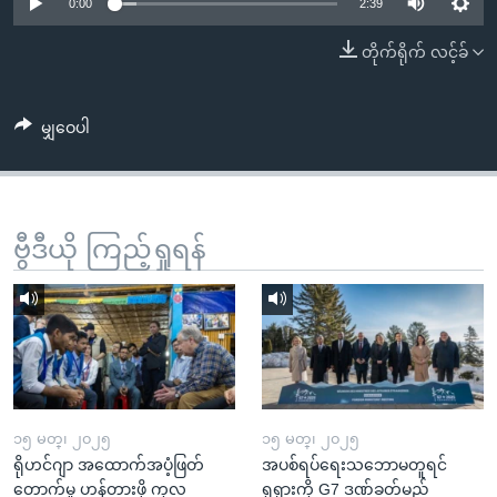
အ
0:00
2:39
သုတပဒေသာ အင်္ဂလိပ်စာ
ညွန်း
Learning English
တိုက်ရိုက် လင့်ခ်
စာမျက်နှာ
သို့
ဗွီအိုအေ လူမှုကွန်ယက်များ
ကျော်
မျှဝေပါ
ကြည့်
ရန်
ဘာသာစကားများ
ရှာဖွေ
ဗွီဒီယို ကြည့်ရှုရန်
ရန်
နေရာ
သို့
ကျော်
ရန်
၁၅ မတ္၊ ၂၀၂၅
၁၅ မတ္၊ ၂၀၂၅
ရိုဟင်ဂျာ အထောက်အပံ့ဖြတ်
အပစ်ရပ်ရေးသဘောမတူရင်
တောက်မှု ဟန့်တားဖို့ ကုလ
ရုရှားကို G7 ဒဏ်ခတ်မည်