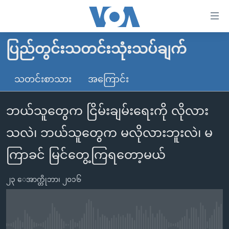
သုံး
ရ
လွယ်ကူ
ပြည်တွင်းသတင်းသုံးသပ်ချက်
မူလစာမျက်နှာ
စေ
မြန်မာ
သတင်းစာသား
အကြောင်း
သည့်
ကမ္ဘာ့သတင်းများ
Link
ဘယ်သူတွေက ငြိမ်းချမ်းရေးကို လိုလား
ဗွီဒီယို
နိုင်ငံတကာ
များ
သတင်းလွတ်လပ်ခွင့်
အမေရိကန်
သလဲ၊ ဘယ်သူတွေက မလိုလားဘူးလဲ၊ မ
ပင်မ
ရပ်ဝန်းတခု လမ်းတခု အလွန်
တရုတ်
အကြောင်းအရာ
ကြာခင် မြင်တွေ့ကြရတော့မယ်
သို့
အင်္ဂလိပ်စာလေ့လာမယ်
အစ္စရေး-ပါလက်စတိုင်း
ကျော်
၂၃ ေအာက္တိုဘာ၊ ၂၀၁၆
အပတ်စဉ်ကဏ္ဍများ
အမေရိကန်သုံးအီဒီယံ
ကြည့်
ရေဒီယိုနှင့်ရုပ်သံ အချက်အလက်များ
မကြေးမုံရဲ့ အင်္ဂလိပ်စာ
ရေဒီယို
ရန်
ပင်မ
ရေဒီယို/တီဗွီအစီအစဉ်
ရုပ်ရှင်ထဲက အင်္ဂလိပ်စာ
တီဗွီ