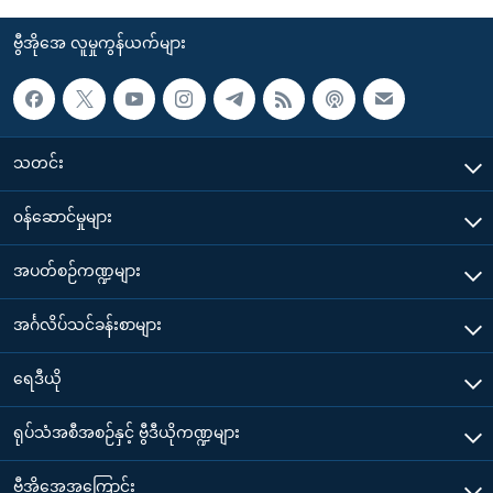
ဗွီအိုအေ လူမှုကွန်ယက်များ
သတင်း
၀န်ဆောင်မှုများ
အပတ်စဉ်ကဏ္ဍများ
အင်္ဂလိပ်သင်ခန်းစာများ
ရေဒီယို
ရုပ်သံအစီအစဉ်နှင့် ဗွီဒီယိုကဏ္ဍများ
ဗွီအိုအေအကြောင်း