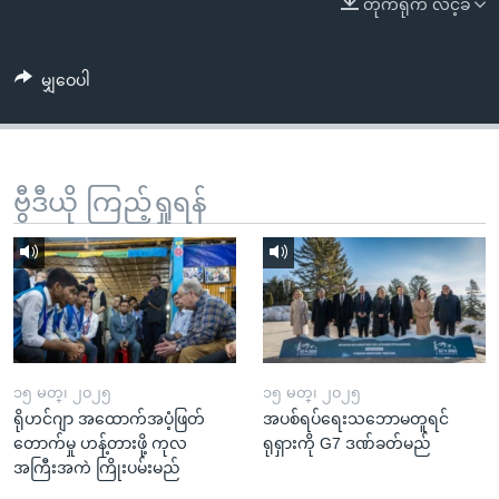
တိုက်ရိုက် လင့်ခ်
အ
သုတပဒေသာ အင်္ဂလိပ်စာ
ညွန်း
Learning English
စာမျက်နှာ
မျှဝေပါ
သို့
ဗွီအိုအေ လူမှုကွန်ယက်များ
ကျော်
ကြည့်
ရန်
ဗွီဒီယို ကြည့်ရှုရန်
ဘာသာစကားများ
ရှာဖွေ
ရန်
နေရာ
သို့
ကျော်
ရန်
၁၅ မတ္၊ ၂၀၂၅
၁၅ မတ္၊ ၂၀၂၅
ရိုဟင်ဂျာ အထောက်အပံ့ဖြတ်
အပစ်ရပ်ရေးသဘောမတူရင်
တောက်မှု ဟန့်တားဖို့ ကုလ
ရုရှားကို G7 ဒဏ်ခတ်မည်
အကြီးအကဲ ကြိုးပမ်းမည်