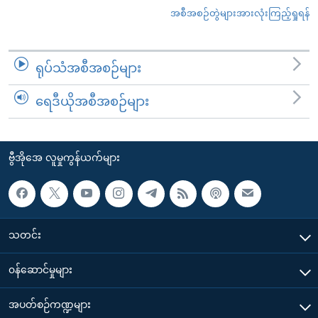
အစီအစဉ်တွဲများအားလုံးကြည့်ရှုရန်
ရုပ်သံအစီအစဉ်များ
ရေဒီယိုအစီအစဉ်များ
ဗွီအိုအေ လူမှုကွန်ယက်များ
သတင်း
၀န်ဆောင်မှုများ
အပတ်စဉ်ကဏ္ဍများ