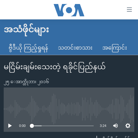
သုံး
ရ
လွယ်ကူ
အသံဖိုင်များ
မူလစာမျက်နှာ
စေ
မြန်မာ
ဗွီဒီယို ကြည့်ရှုရန်
သတင်းစာသား
အကြောင်း
သည့်
ကမ္ဘာ့သတင်းများ
Link
မငြိမ်းချမ်းသေးတဲ့ ရခိုင်ပြည်နယ်
ဗွီဒီယို
နိုင်ငံတကာ
များ
သတင်းလွတ်လပ်ခွင့်
အမေရိကန်
ပင်မ
၂၅ ေအာက္တိုဘာ၊ ၂၀၁၆
ရပ်ဝန်းတခု လမ်းတခု အလွန်
တရုတ်
အကြောင်းအရာ
သို့
အင်္ဂလိပ်စာလေ့လာမယ်
အစ္စရေး-ပါလက်စတိုင်း
ကျော်
အပတ်စဉ်ကဏ္ဍများ
အမေရိကန်သုံးအီဒီယံ
No media source currently available
ကြည့်
ရေဒီယိုနှင့်ရုပ်သံ အချက်အလက်များ
မကြေးမုံရဲ့ အင်္ဂလိပ်စာ
ရေဒီယို
ရန်
0:00
3:24
ပင်မ
ရေဒီယို/တီဗွီအစီအစဉ်
ရုပ်ရှင်ထဲက အင်္ဂလိပ်စာ
တီဗွီ