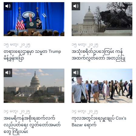
၁၅ မတ္၊ ၂၀၂၅
၁၅ မတ္၊ ၂၀၂၅
တရားရေးဌာနမှာ သမ္မတ Trump
အသုံးစရိတ်ဥပဒေကြမ်း ကန်
မိန့်ခွန်းပြော
အထက်လွှတ်တော် အတည်ပြု
၁၄ မတ္၊ ၂၀၂၅
၁၄ မတ္၊ ၂၀၂၅
အမေရိကန်အစိုးရဆက်လက်
ကုလအတွင်းရေးမှူးချုပ် Cox's
လည်ပတ်ရေး လွှတ်တော်အမတ်
Bazar ရောက်
တွေ ကြိုးပမ်း