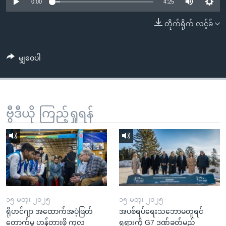
အ
0:00
4:25
သုတပဒေသာ အင်္ဂလိပ်စာ
ညွန်း
Learning English
တိုက်ရိုက် လင့်ခ်
စာမျက်နှာ
သို့
ဗွီအိုအေ လူမှုကွန်ယက်များ
ကျော်
မျှဝေပါ
ကြည့်
ရန်
ဘာသာစကားများ
ရှာဖွေ
ဗွီဒီယို ကြည့်ရှုရန်
ရန်
နေရာ
သို့
ကျော်
ရန်
၁၅ မတ္၊ ၂၀၂၅
၁၅ မတ္၊ ၂၀၂၅
ရိုဟင်ဂျာ အထောက်အပံ့ဖြတ်
အပစ်ရပ်ရေးသဘောမတူရင်
တောက်မှု ဟန့်တားဖို့ ကုလ
ရုရှားကို G7 ဒဏ်ခတ်မည်