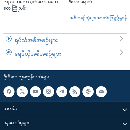
လည်ပတ်ရေး လွှတ်တော်အမတ်
Bazar ရောက်
တွေ ကြိုးပမ်း
အစီအစဉ်တွဲများအားလုံးကြည့်ရှုရန်
ရုပ်သံအစီအစဉ်များ
ရေဒီယိုအစီအစဉ်များ
ဗွီအိုအေ လူမှုကွန်ယက်များ
သတင်း
၀န်ဆောင်မှုများ