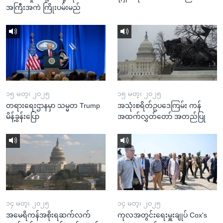
အကြီးအကဲ ကြိုးပမ်းမည်
၁၅ မတ္၊ ၂၀၂၅
၁၅ မတ္၊ ၂၀၂၅
တရားရေးဌာနမှာ သမ္မတ Trump
အသုံးစရိတ်ဥပဒေကြမ်း ကန်
မိန့်ခွန်းပြော
အထက်လွှတ်တော် အတည်ပြု
၁၄ မတ္၊ ၂၀၂၅
၁၄ မတ္၊ ၂၀၂၅
အမေရိကန်အစိုးရဆက်လက်
ကုလအတွင်းရေးမှူးချုပ် Cox's