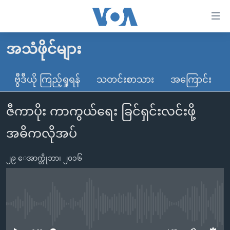
သုံး
ရ
လွယ်ကူ
အသံဖိုင်များ
မူလစာမျက်နှာ
စေ
မြန်မာ
ဗွီဒီယို ကြည့်ရှုရန်
သတင်းစာသား
အကြောင်း
သည့်
ကမ္ဘာ့သတင်းများ
Link
ဇီကာပိုး ကာကွယ်ရေး ခြင်ရှင်းလင်းဖို့
ဗွီဒီယို
နိုင်ငံတကာ
များ
သတင်းလွတ်လပ်ခွင့်
အမေရိကန်
အဓိကလိုအပ်
ပင်မ
ရပ်ဝန်းတခု လမ်းတခု အလွန်
တရုတ်
အကြောင်းအရာ
၂၉ ေအာက္တိုဘာ၊ ၂၀၁၆
သို့
အင်္ဂလိပ်စာလေ့လာမယ်
အစ္စရေး-ပါလက်စတိုင်း
ကျော်
အပတ်စဉ်ကဏ္ဍများ
အမေရိကန်သုံးအီဒီယံ
ကြည့်
ရေဒီယိုနှင့်ရုပ်သံ အချက်အလက်များ
မကြေးမုံရဲ့ အင်္ဂလိပ်စာ
ရေဒီယို
ရန်
No media source currently available
ပင်မ
ရေဒီယို/တီဗွီအစီအစဉ်
ရုပ်ရှင်ထဲက အင်္ဂလိပ်စာ
တီဗွီ