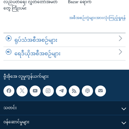
လည်ပတ်ရေး လွှတ်တော်အမတ်
Bazar ရောက်
တွေ ကြိုးပမ်း
အစီအစဉ်တွဲများအားလုံးကြည့်ရှုရန်
ရုပ်သံအစီအစဉ်များ
ရေဒီယိုအစီအစဉ်များ
ဗွီအိုအေ လူမှုကွန်ယက်များ
သတင်း
၀န်ဆောင်မှုများ