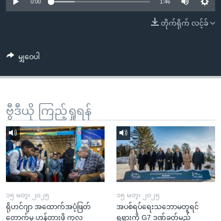
အ
0:00
1:46
သုတပဒေသာ အင်္ဂလိပ်စာ
ညွန်း
Learning English
တိုက်ရိုက် လင့်ခ်
စာမျက်နှာ
သို့
ဗွီအိုအေ လူမှုကွန်ယက်များ
ကျော်
မျှဝေပါ
ကြည့်
ရန်
ဘာသာစကားများ
ရှာဖွေ
ဗွီဒီယို ကြည့်ရှုရန်
ရန်
နေရာ
သို့
ကျော်
ရန်
၁၅ မတ္၊ ၂၀၂၅
၁၅ မတ္၊ ၂၀၂၅
ရိုဟင်ဂျာ အထောက်အပံ့ဖြတ်
အပစ်ရပ်ရေးသဘောမတူရင်
တောက်မှု ဟန့်တားဖို့ ကုလ
ရုရှားကို G7 ဒဏ်ခတ်မည်