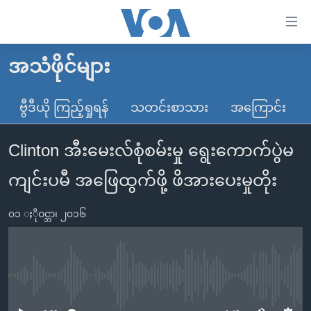
သုံး
ရ
လွယ်ကူ
အသံဖိုင်များ
မူလစာမျက်နှာ
စေ
မြန်မာ
ဗွီဒီယို ကြည့်ရှုရန်
သတင်းစာသား
အကြောင်း
သည့်
ကမ္ဘာ့သတင်းများ
Link
Clinton အီးမေးလ်စုံစမ်းမှု ရွေးကောက်ပွဲမ
ဗွီဒီယို
နိုင်ငံတကာ
များ
သတင်းလွတ်လပ်ခွင့်
အမေရိကန်
ကျင်းပမီ အဖြေထွက်ဖို့ ဖိအားပေးမှုတိုး
ပင်မ
ရပ်ဝန်းတခု လမ်းတခု အလွန်
တရုတ်
အကြောင်းအရာ
၀၁ ႏိုဝင္ဘာ၊ ၂၀၁၆
သို့
အင်္ဂလိပ်စာလေ့လာမယ်
အစ္စရေး-ပါလက်စတိုင်း
ကျော်
အပတ်စဉ်ကဏ္ဍများ
အမေရိကန်သုံးအီဒီယံ
ကြည့်
ရေဒီယိုနှင့်ရုပ်သံ အချက်အလက်များ
မကြေးမုံရဲ့ အင်္ဂလိပ်စာ
ရေဒီယို
ရန်
No media source currently available
ပင်မ
ရေဒီယို/တီဗွီအစီအစဉ်
ရုပ်ရှင်ထဲက အင်္ဂလိပ်စာ
တီဗွီ