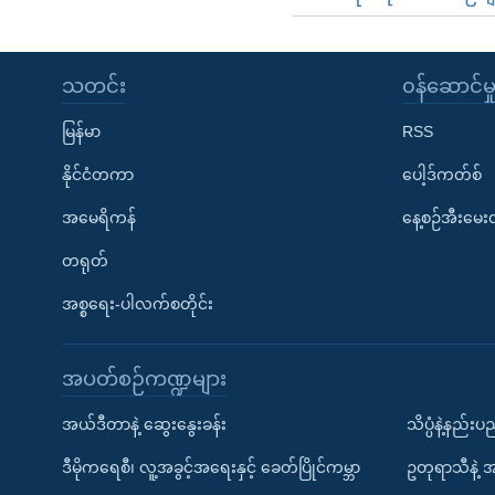
သတင်း
၀န်ဆောင်မှ
မြန်မာ
RSS
နိုင်ငံတကာ
ပေါ့ဒ်ကတ်စ်
အမေရိကန်
နေ့စဉ်အီးမေ
တရုတ်
အစ္စရေး-ပါလက်စတိုင်း
အပတ်စဉ်ကဏ္ဍများ
အယ်ဒီတာနဲ့ ဆွေးနွေးခန်း
သိပ္ပံနဲ့နည်း
ဒီမိုကရေစီ၊ လူ့အခွင့်အရေးနှင့် ခေတ်ပြိုင်ကမ္ဘာ
ဥတုရာသီနဲ့ 