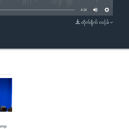
4:18
တိုက်ရိုက် လင့်ခ်
EMBED
rump