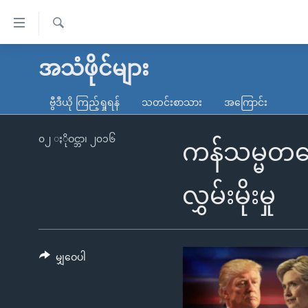
သုံး
ရ
ရှာဖွေ
လွယ်ကူ
မူလစာမျက်နှာ
အသံဖိုင်များ
ရ
စေ
မြန်မာ
လာ
ဗွီဒီယို ကြည့်ရှုရန်
သတင်းစာသား
အကြောင်း
သည့်
ဒ်
ကမ္ဘာ့သတင်းများ
Link
ဗွီဒီယို
နိုင်ငံတကာ
၀၂ ႏိုဝင္ဘာ၊ ၂၀၁၆
ကန်သမ္မတလေ
များ
သတင်းလွတ်လပ်ခွင့်
အမေရိကန်
ပင်မ
ရပ်ဝန်းတခု လမ်းတခု အလွန်
တရုတ်
လွှမ်းမိုးမှု
အကြောင်းအရာ
အင်္ဂလိပ်စာလေ့လာမယ်
အစ္စရေး-ပါလက်စတိုင်း
သို့
အပတ်စဉ်ကဏ္ဍများ
အမေရိကန်သုံးအီဒီယံ
ကျော်
ကြည့်
မျှဝေပါ
ရေဒီယိုနှင့်ရုပ်သံ အချက်အလက်များ
မကြေးမုံရဲ့ အင်္ဂလိပ်စာ
ရေဒီယို
ရန်
ရေဒီယို/တီဗွီအစီအစဉ်
ရုပ်ရှင်ထဲက အင်္ဂလိပ်စာ
တီဗွီ
ပင်မ