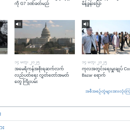
ကို G7 ဒဏ်ခတ်မည်
မိန့်ခွန်းပြော
၁၄ မတ္၊ ၂၀၂၅
၁၄ မတ္၊ ၂၀၂၅
အမေရိကန်အစိုးရဆက်လက်
ကုလအတွင်းရေးမှူးချုပ် Co
လည်ပတ်ရေး လွှတ်တော်အမတ်
Bazar ရောက်
တွေ ကြိုးပမ်း
အစီအစဉ်တွဲများအားလုံးကြည့
း
ား