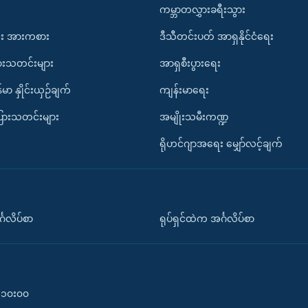
ကမ္ဘာတလွှားခရီးသွား
း အားကစား
ဒီသီတင်းပတ် အာရှနိုင်ငံရေး
ားသတင်းများ
အာရှစီးပွားရေး
်မာ နှိုင်းယှဉ်ချက်
ကျန်းမာရေး
ပြားသတင်းများ
အမျိုးသမီးကဏ္ဍ
ရိုဟင်ဂျာအရေး မျှော်လင့်ချက်
်္ဂလိပ်စာ
ရုပ်ရှင်ထဲက အင်္ဂလိပ်စာ
၀-၁၀း၀၀