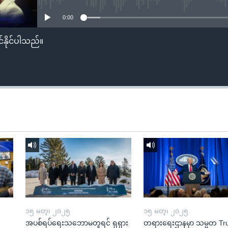
0:00
်နိုင်ပါသည်။
၁၅ မတ္၊ ၂၀၂၅
၁၅ မတ္၊ ၂၀၂၅
အပစ်ရပ်ရေးသဘောမတူရင် ရုရှား
တရားရေးဌာနမှာ သမ္မတ T