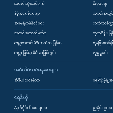
သတင်းသုံးသပ်ချက်
စီးပွားရေး
ဒီမိုကရေစီရေးရာ
တပတ်အတွင်
အမေရိကန်နိုင်ငံရေး
လယ်ယာစီးပွ
သတင်းထောက်မှတ်စု
ယူကရိန်း၊ မြန
ကမ္ဘာ့သတင်းမီဒီယာထဲက မြန်မာ
ထူးခြားဆန်း
ကမ္ဘာ့ မြန်မာ့ မီဒီယာမြင်ကွင်း
လူမှုရှုခင်း
အင်္ဂလိပ်သင်ခန်းစာများ
အီဒီယံသင်ခန်းစာ
မကြေးမုံရဲ့အင
ရေဒီယို
နံနက်ပိုင်း ၆း၀၀-ရး၀၀
ညပိုင်း ၉း၀