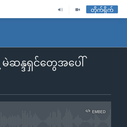
တိုက်ရိုက်
မဲဆန္ဒရှင်တွေအပေါ်
EMBED
ble