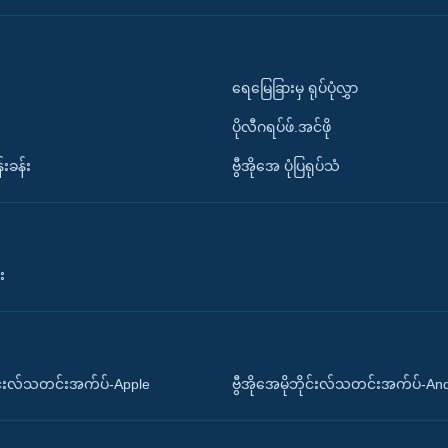
ရေမြေခြားမှ ရုပ်ပုံလွှာ
ပိုလီဂရပ်ဖ်.အင်ဖို
်းခန်း
ဗွီအိုအေ ပုံပြရုပ်သံ
း
ိုင်းလ်သတင်းအက်ပ်-Apple
ဗွီအိုအေမိုဘိုင်းလ်သတင်းအက်ပ်-An