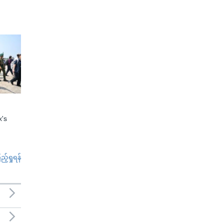
x's
်ရှုရန်