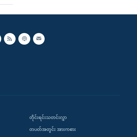
တိုင်းရင်းသတင်းလွှာ
တပတ်အတွင်း အားကစား