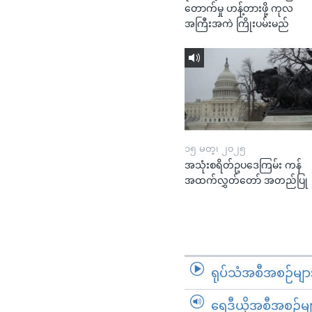
တောက်မှု ဟန့်တားဖို့ ကုလ
အကြီးအကဲ ကြိုးပမ်းမည်
၁၅ မတ္၊ ၂၀၂၅
အသုံးစရိတ်ဥပဒေကြမ်း ကန်
အထက်လွှတ်တော် အတည်ပြု
ရုပ်သံအစီအစဉ်မျာ
ရေဒီယိုအစီအစဉ်မျ