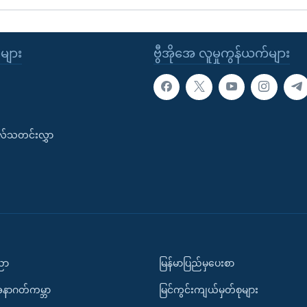
ုများ
ဗွီအိုအေ လူမှုကွန်ယက်များ
းလ်သတင်းလွှာ
ပညာ
မြန်မာပြည်မှပေးစာ
အနာဂတ်ကမ္ဘာ
မြင်ကွင်းကျယ်မှတ်စုများ