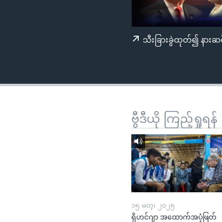
သုတပဒေသာ အင်္ဂလိပ်စာ
အ
ညွန်း
စာမျက်နှာ
သီးခြားခွဲထုတ်၍ နားဆင
သို့
ကျော်
ကြည့်
ရန်
ရှာဖွေ
ရန်
ဗွီဒီယို ကြည့်ရှုရန်
နေရာ
သို့
ကျော်
ရန်
၁၅ မတ္၊ ၂၀၂၅
ရိုဟင်ဂျာ အထောက်အပံ့ဖြတ်