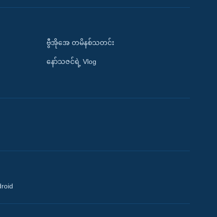
ဗွီအိုအေ တမိနစ်သတင်း
နော်သဇင်ရဲ့ Vlog
droid