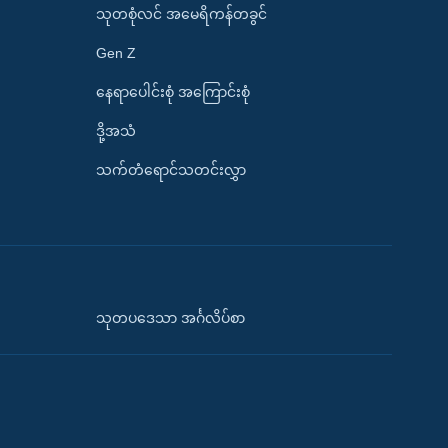
သုတစုံလင် အမေရိကန်တခွင်
Gen Z
နေရာပေါင်းစုံ အကြောင်းစုံ
ဒို့အသံ
သက်တံရောင်သတင်းလွှာ
သုတပဒေသာ အင်္ဂလိပ်စာ