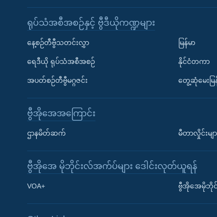
ရုပ်သံအစီအစဉ်နှင့် ဗွီဒီယိုကဏ္ဍများ
နေ့စဉ်တီဗွီသတင်းလွှာ
မြန်မာ
ရေဒီယို ရုပ်သံအစီအစဉ်
နိုင်ငံတကာ
အပတ်စဉ်တီဗွီမဂ္ဂဇင်း
တွေ့ဆုံမေးမြန
ဗွီအိုအေအကြောင်း
ဌာနမိတ်ဆက်
မီတာလှိုင်းမျာ
ဗွီအိုအေ မိုဘိုင်းလ်အက်ပ်များ ဒေါင်းလုတ်ယူရန်
Learning English
VOA+
ဗွီအိုအေမိုဘ
ဗွီအိုအေ လူမှုကွန်ယက်များ