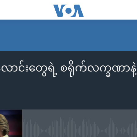
ာင်းတွေရဲ့ စရိုက်လက္ခဏာနဲ့ 
No media source currently availa