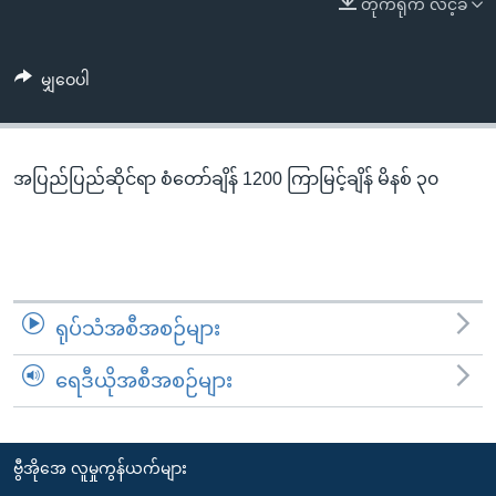
တိုက်ရိုက် လင့်ခ်
အ
သုတပဒေသာ အင်္ဂလိပ်စာ
ညွန်း
Learning English
စာမျက်နှာ
မျှဝေပါ
သို့
ဗွီအိုအေ လူမှုကွန်ယက်များ
ကျော်
ကြည့်
အပြည်ပြည်ဆိုင်ရာ စံတော်ချိန် 1200 ကြာမြင့်ချိန် မိနစ် ၃၀
ရန်
ဘာသာစကားများ
ရှာဖွေ
ရန်
နေရာ
သို့
ရုပ်သံအစီအစဉ်များ
ကျော်
ရန်
ရေဒီယိုအစီအစဉ်များ
ဗွီအိုအေ လူမှုကွန်ယက်များ