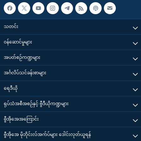
သတင်း
၀န်ဆောင်မှုများ
အပတ်စဉ်ကဏ္ဍများ
အင်္ဂလိပ်သင်ခန်းစာများ
ရေဒီယို
ရုပ်သံအစီအစဉ်နှင့် ဗွီဒီယိုကဏ္ဍများ
ဗွီအိုအေအကြောင်း
ဗွီအိုအေ မိုဘိုင်းလ်အက်ပ်များ ဒေါင်းလုတ်ယူရန်