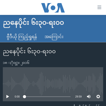
သုံး
ရ
လွယ်ကူ
ညနေပိုင်း ၆း၃၀-ရး၀၀
မူလစာမျက်နှာ
စေ
မြန်မာ
ဗွီဒီယို ကြည့်ရှုရန်
အကြောင်း
သည့်
ကမ္ဘာ့သတင်းများ
Link
ညနေပိုင်း ၆း၃၀-ရး၀၀
ဗွီဒီယို
နိုင်ငံတကာ
များ
သတင်းလွတ်လပ်ခွင့်
အမေရိကန်
ပင်မ
၁၈ ႏိုဝင္ဘာ၊ ၂၀၁၆
ရပ်ဝန်းတခု လမ်းတခု အလွန်
တရုတ်
အကြောင်းအရာ
သို့
အင်္ဂလိပ်စာလေ့လာမယ်
အစ္စရေး-ပါလက်စတိုင်း
ကျော်
အပတ်စဉ်ကဏ္ဍများ
အမေရိကန်သုံးအီဒီယံ
No media source currently available
ကြည့်
ရေဒီယိုနှင့်ရုပ်သံ အချက်အလက်များ
မကြေးမုံရဲ့ အင်္ဂလိပ်စာ
ရေဒီယို
ရန်
0:00
29:59
ပင်မ
ရေဒီယို/တီဗွီအစီအစဉ်
ရုပ်ရှင်ထဲက အင်္ဂလိပ်စာ
တီဗွီ