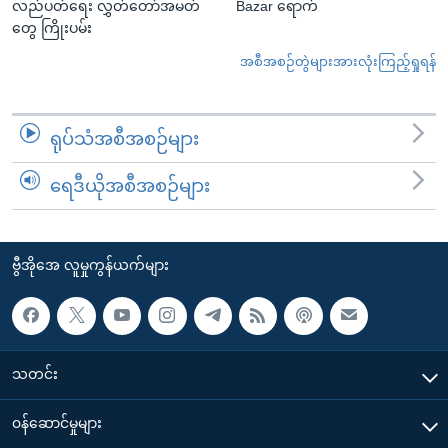
လည်ပတ်ရေး လွှတ်တော်အမတ်
Bazar ရောက်
တွေ ကြိုးပမ်း
အစီအစဉ်တွဲများအားလုံးကြည့်ရှုရန်
ရုပ်သံအစီအစဉ်များ
ရေဒီယိုအစီအစဉ်များ
ဗွီအိုအေ လူမှုကွန်ယက်များ
သတင်း
၀န်ဆောင်မှုများ