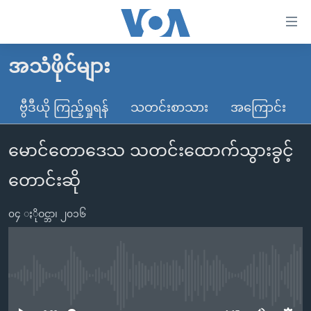
သုံး
ရ
လွယ်ကူ
အသံဖိုင်များ
မူလစာမျက်နှာ
စေ
မြန်မာ
ဗွီဒီယို ကြည့်ရှုရန်
သတင်းစာသား
အကြောင်း
သည့်
ကမ္ဘာ့သတင်းများ
Link
မောင်တောဒေသ သတင်းထောက်သွားခွင့်
ဗွီဒီယို
နိုင်ငံတကာ
များ
သတင်းလွတ်လပ်ခွင့်
အမေရိကန်
တောင်းဆို
ပင်မ
ရပ်ဝန်းတခု လမ်းတခု အလွန်
တရုတ်
အကြောင်းအရာ
၀၄ ႏိုဝင္ဘာ၊ ၂၀၁၆
သို့
အင်္ဂလိပ်စာလေ့လာမယ်
အစ္စရေး-ပါလက်စတိုင်း
ကျော်
အပတ်စဉ်ကဏ္ဍများ
အမေရိကန်သုံးအီဒီယံ
ကြည့်
ရေဒီယိုနှင့်ရုပ်သံ အချက်အလက်များ
မကြေးမုံရဲ့ အင်္ဂလိပ်စာ
ရေဒီယို
ရန်
No media source currently available
ပင်မ
ရေဒီယို/တီဗွီအစီအစဉ်
ရုပ်ရှင်ထဲက အင်္ဂလိပ်စာ
တီဗွီ