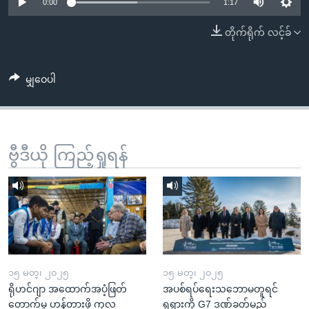
အ
0:00
1:17
သုတပဒေသာ အင်္ဂလိပ်စာ
ညွန်း
Learning English
တိုက်ရိုက် လင့်ခ်
စာမျက်နှာ
သို့
ဗွီအိုအေ လူမှုကွန်ယက်များ
ကျော်
မျှဝေပါ
ကြည့်
ရန်
ဘာသာစကားများ
ရှာဖွေ
ဗွီဒီယို ကြည့်ရှုရန်
ရန်
နေရာ
သို့
ကျော်
ရန်
၁၅ မတ္၊ ၂၀၂၅
၁၅ မတ္၊ ၂၀၂၅
ရိုဟင်ဂျာ အထောက်အပံ့ဖြတ်
အပစ်ရပ်ရေးသဘောမတူရင်
တောက်မှု ဟန့်တားဖို့ ကုလ
ရုရှားကို G7 ဒဏ်ခတ်မည်