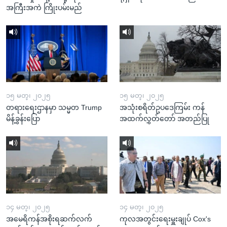
အကြီးအကဲ ကြိုးပမ်းမည်
၁၅ မတ္၊ ၂၀၂၅
၁၅ မတ္၊ ၂၀၂၅
တရားရေးဌာနမှာ သမ္မတ Trump
အသုံးစရိတ်ဥပဒေကြမ်း ကန်
မိန့်ခွန်းပြော
အထက်လွှတ်တော် အတည်ပြု
၁၄ မတ္၊ ၂၀၂၅
၁၄ မတ္၊ ၂၀၂၅
အမေရိကန်အစိုးရဆက်လက်
ကုလအတွင်းရေးမှူးချုပ် Cox's