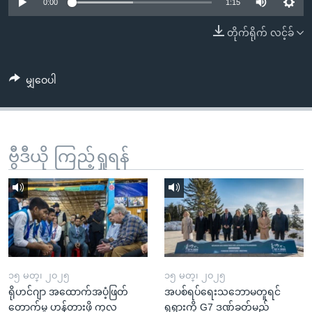
အ
0:00
1:15
သုတပဒေသာ အင်္ဂလိပ်စာ
ညွန်း
Learning English
တိုက်ရိုက် လင့်ခ်
စာမျက်နှာ
သို့
ဗွီအိုအေ လူမှုကွန်ယက်များ
ကျော်
မျှဝေပါ
ကြည့်
ရန်
ဘာသာစကားများ
ရှာဖွေ
ဗွီဒီယို ကြည့်ရှုရန်
ရန်
နေရာ
သို့
ကျော်
ရန်
၁၅ မတ္၊ ၂၀၂၅
၁၅ မတ္၊ ၂၀၂၅
ရိုဟင်ဂျာ အထောက်အပံ့ဖြတ်
အပစ်ရပ်ရေးသဘောမတူရင်
တောက်မှု ဟန့်တားဖို့ ကုလ
ရုရှားကို G7 ဒဏ်ခတ်မည်