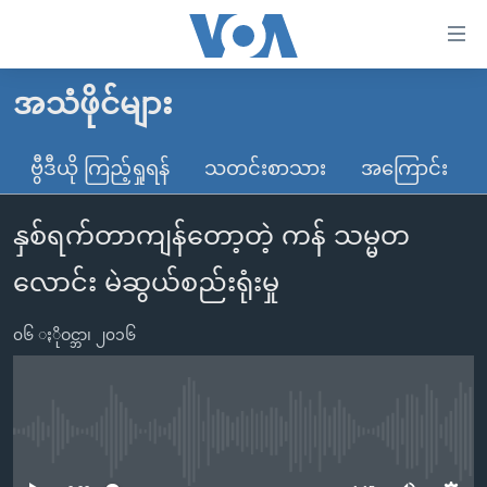
သုံး
ရ
လွယ်ကူ
အသံဖိုင်များ
မူလစာမျက်နှာ
စေ
မြန်မာ
ဗွီဒီယို ကြည့်ရှုရန်
သတင်းစာသား
အကြောင်း
သည့်
ကမ္ဘာ့သတင်းများ
Link
နှစ်ရက်တာကျန်တော့တဲ့ ကန် သမ္မတ
ဗွီဒီယို
နိုင်ငံတကာ
များ
သတင်းလွတ်လပ်ခွင့်
အမေရိကန်
လောင်း မဲဆွယ်စည်းရုံးမှု
ပင်မ
ရပ်ဝန်းတခု လမ်းတခု အလွန်
တရုတ်
အကြောင်းအရာ
၀၆ ႏိုဝင္ဘာ၊ ၂၀၁၆
သို့
အင်္ဂလိပ်စာလေ့လာမယ်
အစ္စရေး-ပါလက်စတိုင်း
ကျော်
အပတ်စဉ်ကဏ္ဍများ
အမေရိကန်သုံးအီဒီယံ
ကြည့်
ရေဒီယိုနှင့်ရုပ်သံ အချက်အလက်များ
မကြေးမုံရဲ့ အင်္ဂလိပ်စာ
ရေဒီယို
ရန်
No media source currently available
ပင်မ
ရေဒီယို/တီဗွီအစီအစဉ်
ရုပ်ရှင်ထဲက အင်္ဂလိပ်စာ
တီဗွီ