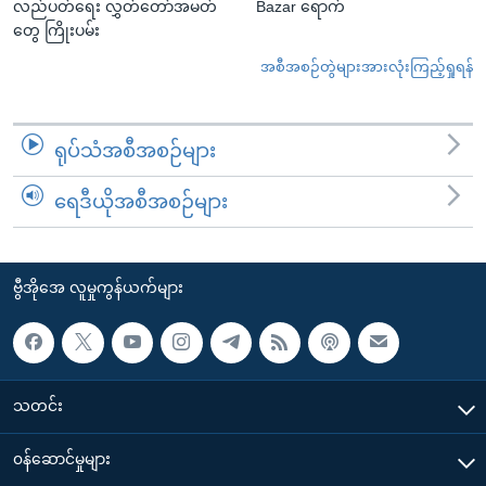
လည်ပတ်ရေး လွှတ်တော်အမတ်
Bazar ရောက်
တွေ ကြိုးပမ်း
အစီအစဉ်တွဲများအားလုံးကြည့်ရှုရန်
ရုပ်သံအစီအစဉ်များ
ရေဒီယိုအစီအစဉ်များ
ဗွီအိုအေ လူမှုကွန်ယက်များ
သတင်း
၀န်ဆောင်မှုများ