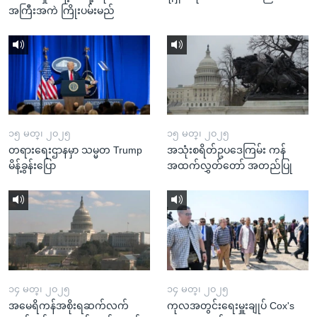
အကြီးအကဲ ကြိုးပမ်းမည်
၁၅ မတ္၊ ၂၀၂၅
၁၅ မတ္၊ ၂၀၂၅
တရားရေးဌာနမှာ သမ္မတ Trump
အသုံးစရိတ်ဥပဒေကြမ်း ကန်
မိန့်ခွန်းပြော
အထက်လွှတ်တော် အတည်ပြု
၁၄ မတ္၊ ၂၀၂၅
၁၄ မတ္၊ ၂၀၂၅
အမေရိကန်အစိုးရဆက်လက်
ကုလအတွင်းရေးမှူးချုပ် Cox's