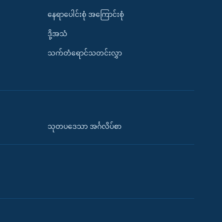
နေရာပေါင်းစုံ အကြောင်းစုံ
ဒို့အသံ
သက်တံရောင်သတင်းလွှာ
သုတပဒေသာ အင်္ဂလိပ်စာ