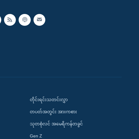
တိုင်းရင်းသတင်းလွှာ
တပတ်အတွင်း အားကစား
သုတစုံလင် အမေရိကန်တခွင်
Gen Z