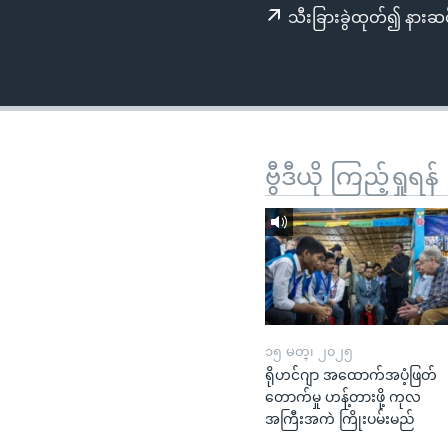
သုတပဒေသာ အင်္ဂလိပ်စာ
အ
သီးခြားခွဲထုတ်၍ နားဆင
ညွန်း
စာမျက်နှာ
သို့
ကျော်
ကြည့်
ရန်
ဗွီဒီယို ကြည့်ရှုရန်
ရှာဖွေ
ရန်
နေရာ
သို့
ကျော်
ရန်
၁၅ မတ္၊ ၂၀၂၅
ရိုဟင်ဂျာ အထောက်အပံ့ဖြတ်
တောက်မှု ဟန့်တားဖို့ ကုလ
အကြီးအကဲ ကြိုးပမ်းမည်