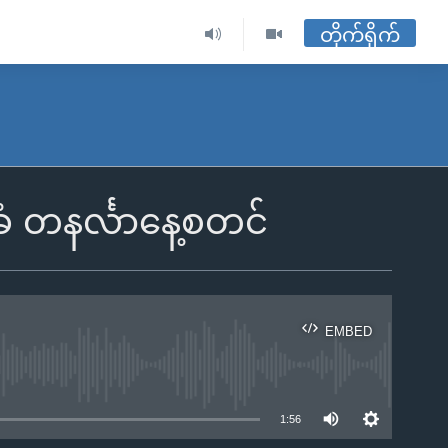
တိုက်ရိုက်
ံ တနင်္လာနေ့စတင်
EMBED
ble
1:56