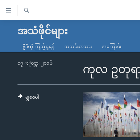
သုံး
ရ
ရှာဖွေ
လွယ်ကူ
မူလစာမျက်နှာ
အသံဖိုင်များ
ရ
စေ
မြန်မာ
လာ
ဗွီဒီယို ကြည့်ရှုရန်
သတင်းစာသား
အကြောင်း
သည့်
ဒ်
ကမ္ဘာ့သတင်းများ
Link
ဗွီဒီယို
နိုင်ငံတကာ
၀၇ ႏိုဝင္ဘာ၊ ၂၀၁၆
ကုလ ဥတုရာသ
များ
သတင်းလွတ်လပ်ခွင့်
အမေရိကန်
ပင်မ
ရပ်ဝန်းတခု လမ်းတခု အလွန်
တရုတ်
အကြောင်းအရာ
အင်္ဂလိပ်စာလေ့လာမယ်
အစ္စရေး-ပါလက်စတိုင်း
မျှဝေပါ
သို့
အပတ်စဉ်ကဏ္ဍများ
အမေရိကန်သုံးအီဒီယံ
ကျော်
ကြည့်
ရေဒီယိုနှင့်ရုပ်သံ အချက်အလက်များ
မကြေးမုံရဲ့ အင်္ဂလိပ်စာ
ရေဒီယို
ရန်
ရေဒီယို/တီဗွီအစီအစဉ်
ရုပ်ရှင်ထဲက အင်္ဂလိပ်စာ
တီဗွီ
ပင်မ