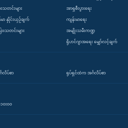
ားသတင်းများ
အာရှစီးပွားရေး
်မာ နှိုင်းယှဉ်ချက်
ကျန်းမာရေး
ပြားသတင်းများ
အမျိုးသမီးကဏ္ဍ
ရိုဟင်ဂျာအရေး မျှော်လင့်ချက်
်္ဂလိပ်စာ
ရုပ်ရှင်ထဲက အင်္ဂလိပ်စာ
၀-၁၀း၀၀