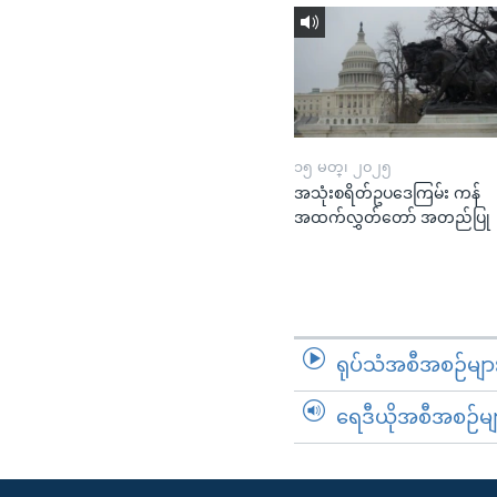
၁၅ မတ္၊ ၂၀၂၅
အသုံးစရိတ်ဥပဒေကြမ်း ကန်
အထက်လွှတ်တော် အတည်ပြု
ရုပ်သံအစီအစဉ်မျာ
ရေဒီယိုအစီအစဉ်မျ