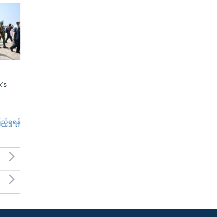
x's
်ရှုရန်