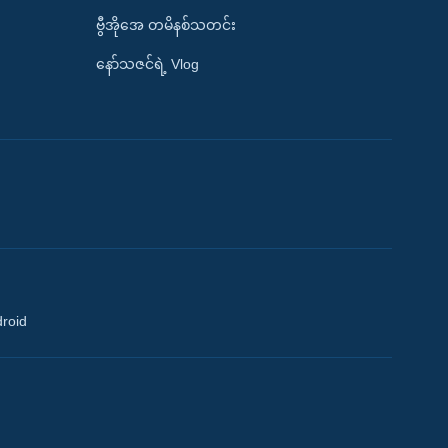
ဗွီအိုအေ တမိနစ်သတင်း
နော်သဇင်ရဲ့ Vlog
droid