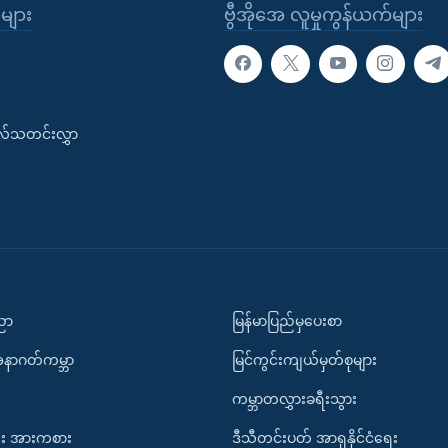
ုများ
ဗွီအိုအေ လူမှုကွန်ယက်များ
းလ်သတင်းလွှာ
ပညာ
မြန်မာပြည်မှပေးစာ
အနာဂတ်ကမ္ဘာ
မြင်ကွင်းကျယ်မှတ်စုများ
ကမ္ဘာတလွှားခရီးသွား
း အားကစား
ဒီသီတင်းပတ် အာရှနိုင်ငံရေး