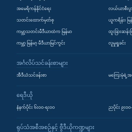
အမေရိကန်နိုင်ငံရေး
လယ်ယာစီးပွ
သတင်းထောက်မှတ်စု
ယူကရိန်း၊ မြန
ကမ္ဘာ့သတင်းမီဒီယာထဲက မြန်မာ
ထူးခြားဆန်း
ကမ္ဘာ့ မြန်မာ့ မီဒီယာမြင်ကွင်း
လူမှုရှုခင်း
အင်္ဂလိပ်သင်ခန်းစာများ
အီဒီယံသင်ခန်းစာ
မကြေးမုံရဲ့အင
ရေဒီယို
နံနက်ပိုင်း ၆း၀၀-ရး၀၀
ညပိုင်း ၉း၀
ရုပ်သံအစီအစဉ်နှင့် ဗွီဒီယိုကဏ္ဍများ