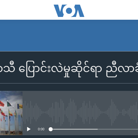
ီ ပြောင်းလဲမှုဆိုင်ရာ ညီလာခ
No media source currently availa
0:00