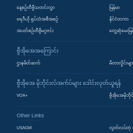
နေ့စဉ်တီဗွီသတင်းလွှာ
မြန်မာ
ရေဒီယို ရုပ်သံအစီအစဉ်
နိုင်ငံတကာ
အပတ်စဉ်တီဗွီမဂ္ဂဇင်း
တွေ့ဆုံမေးမြန
ဗွီအိုအေအကြောင်း
ဌာနမိတ်ဆက်
မီတာလှိုင်းမျာ
ဗွီအိုအေ မိုဘိုင်းလ်အက်ပ်များ ဒေါင်းလုတ်ယူရန်
Learning English
VOA+
ဗွီအိုအေမိုဘ
ဗွီအိုအေ လူမှုကွန်ယက်များ
Other Links
USAGM
လွတ်လပ်တဲ့