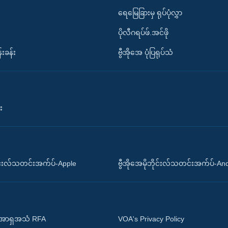
ရေမြေခြားမှ ရုပ်ပုံလွှာ
ပိုလီဂရပ်ဖ်.အင်ဖို
်းခန်း
ဗွီအိုအေ ပုံပြရုပ်သံ
း
ိုင်းလ်သတင်းအက်ပ်-Apple
ဗွီအိုအေမိုဘိုင်းလ်သတင်းအက်ပ်-An
 အာရှအသံ RFA
VOA's Privacy Policy