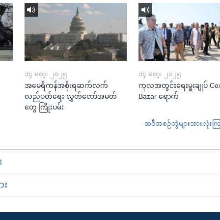
၁၄ မတ္၊ ၂၀၂၅
၁၄ မတ္၊ ၂၀၂၅
အမေရိကန်အစိုးရဆက်လက်
ကုလအတွင်းရေးမှူးချုပ် Co
လည်ပတ်ရေး လွှတ်တော်အမတ်
Bazar ရောက်
တွေ ကြိုးပမ်း
အစီအစဉ်တွဲများအားလုံးကြည့
း
ား