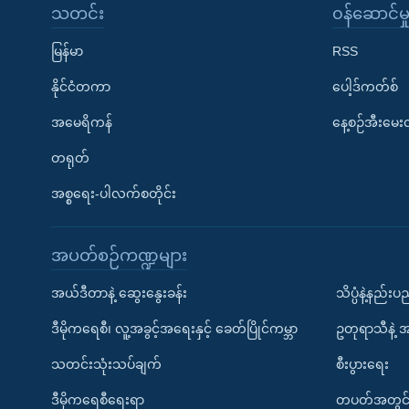
သတင်း
၀န်ဆောင်မှ
မြန်မာ
RSS
နိုင်ငံတကာ
ပေါ့ဒ်ကတ်စ်
အမေရိကန်
နေ့စဉ်အီးမေ
တရုတ်
အစ္စရေး-ပါလက်စတိုင်း
အပတ်စဉ်ကဏ္ဍများ
အယ်ဒီတာနဲ့ ဆွေးနွေးခန်း
သိပ္ပံနဲ့နည်း
ဒီမိုကရေစီ၊ လူ့အခွင့်အရေးနှင့် ခေတ်ပြိုင်ကမ္ဘာ
ဥတုရာသီနဲ့ 
သတင်းသုံးသပ်ချက်
စီးပွားရေး
ဒီမိုကရေစီရေးရာ
တပတ်အတွင်