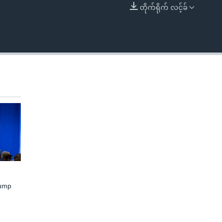
တိုက်ရိုက် လင့်ခ်
EMBED
rump