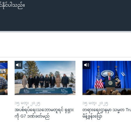
်နိုင်ပါသည်။
၁၅ မတ္၊ ၂၀၂၅
၁၅ မတ္၊ ၂၀၂၅
အပစ်ရပ်ရေးသဘောမတူရင် ရုရှား
တရားရေးဌာနမှာ သမ္မတ T
ကို G7 ဒဏ်ခတ်မည်
မိန့်ခွန်းပြော