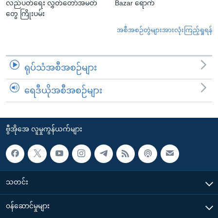
လည်ပတ်ရေး လွှတ်တော်အမတ်
Bazar ရောက်
တွေ ကြိုးပမ်း
အစီအစဉ်တွဲများအားလုံးကြည့်ရှုရန်
ရုပ်သံအစီအစဉ်များ
ရေဒီယိုအစီအစဉ်များ
ဗွီအိုအေ လူမှုကွန်ယက်များ
သတင်း
၀န်ဆောင်မှုများ