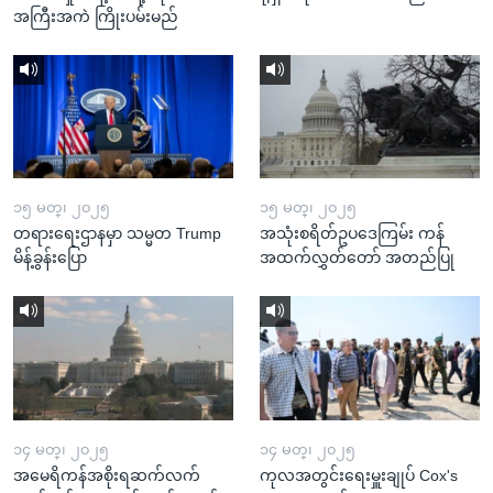
အကြီးအကဲ ကြိုးပမ်းမည်
၁၅ မတ္၊ ၂၀၂၅
၁၅ မတ္၊ ၂၀၂၅
တရားရေးဌာနမှာ သမ္မတ Trump
အသုံးစရိတ်ဥပဒေကြမ်း ကန်
မိန့်ခွန်းပြော
အထက်လွှတ်တော် အတည်ပြု
၁၄ မတ္၊ ၂၀၂၅
၁၄ မတ္၊ ၂၀၂၅
အမေရိကန်အစိုးရဆက်လက်
ကုလအတွင်းရေးမှူးချုပ် Cox's