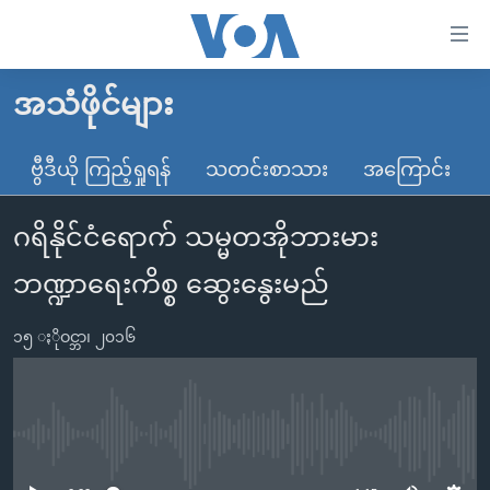
သုံး
ရ
လွယ်ကူ
အသံဖိုင်များ
မူလစာမျက်နှာ
စေ
မြန်မာ
ဗွီဒီယို ကြည့်ရှုရန်
သတင်းစာသား
အကြောင်း
သည့်
ကမ္ဘာ့သတင်းများ
Link
ဂရိနိုင်ငံရောက် သမ္မတအိုဘားမား
ဗွီဒီယို
နိုင်ငံတကာ
များ
သတင်းလွတ်လပ်ခွင့်
အမေရိကန်
ဘဏ္ဍာရေးကိစ္စ ဆွေးနွေးမည်
ပင်မ
ရပ်ဝန်းတခု လမ်းတခု အလွန်
တရုတ်
အကြောင်းအရာ
၁၅ ႏိုဝင္ဘာ၊ ၂၀၁၆
သို့
အင်္ဂလိပ်စာလေ့လာမယ်
အစ္စရေး-ပါလက်စတိုင်း
ကျော်
အပတ်စဉ်ကဏ္ဍများ
အမေရိကန်သုံးအီဒီယံ
ကြည့်
ရေဒီယိုနှင့်ရုပ်သံ အချက်အလက်များ
မကြေးမုံရဲ့ အင်္ဂလိပ်စာ
ရေဒီယို
ရန်
No media source currently available
ပင်မ
ရေဒီယို/တီဗွီအစီအစဉ်
ရုပ်ရှင်ထဲက အင်္ဂလိပ်စာ
တီဗွီ