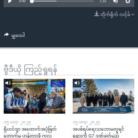
အ
0:00
1:15
သုတပဒေသာ အင်္ဂလိပ်စာ
ညွန်း
Learning English
တိုက်ရိုက် လင့်ခ်
စာမျက်နှာ
သို့
ဗွီအိုအေ လူမှုကွန်ယက်များ
ကျော်
မျှဝေပါ
ကြည့်
ရန်
ဘာသာစကားများ
ရှာဖွေ
ဗွီဒီယို ကြည့်ရှုရန်
ရန်
နေရာ
သို့
ကျော်
ရန်
၁၅ မတ္၊ ၂၀၂၅
၁၅ မတ္၊ ၂၀၂၅
ရိုဟင်ဂျာ အထောက်အပံ့ဖြတ်
အပစ်ရပ်ရေးသဘောမတူရင်
တောက်မှု ဟန့်တားဖို့ ကုလ
ရုရှားကို G7 ဒဏ်ခတ်မည်