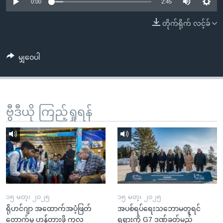
အ
0:00
2:45
သုတပဒေသာ အင်္ဂလိပ်စာ
ညွန်း
Learning English
တိုက်ရိုက် လင့်ခ်
စာမျက်နှာ
သို့
ဗွီအိုအေ လူမှုကွန်ယက်များ
ကျော်
မျှဝေပါ
ကြည့်
ရန်
ဘာသာစကားများ
ရှာဖွေ
ဗွီဒီယို ကြည့်ရှုရန်
ရန်
နေရာ
သို့
ကျော်
ရန်
၁၅ မတ္၊ ၂၀၂၅
၁၅ မတ္၊ ၂၀၂၅
ရိုဟင်ဂျာ အထောက်အပံ့ဖြတ်
အပစ်ရပ်ရေးသဘောမတူရင်
တောက်မှု ဟန့်တားဖို့ ကုလ
ရုရှားကို G7 ဒဏ်ခတ်မည်