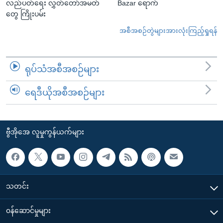
လည်ပတ်ရေး လွှတ်တော်အမတ်
Bazar ရောက်
တွေ ကြိုးပမ်း
အစီအစဉ်တွဲများအားလုံးကြည့်ရှုရန်
ရုပ်သံအစီအစဉ်များ
ရေဒီယိုအစီအစဉ်များ
ဗွီအိုအေ လူမှုကွန်ယက်များ
သတင်း
၀န်ဆောင်မှုများ