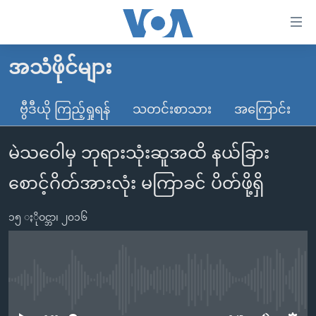
သုံး
ရ
လွယ်ကူ
အသံဖိုင်များ
မူလစာမျက်နှာ
စေ
မြန်မာ
ဗွီဒီယို ကြည့်ရှုရန်
သတင်းစာသား
အကြောင်း
သည့်
ကမ္ဘာ့သတင်းများ
Link
မဲသဝေါမှ ဘုရားသုံးဆူအထိ နယ်ခြား
ဗွီဒီယို
နိုင်ငံတကာ
များ
သတင်းလွတ်လပ်ခွင့်
အမေရိကန်
စောင့်ဂိတ်အားလုံး မကြာခင် ပိတ်ဖို့ရှိ
ပင်မ
ရပ်ဝန်းတခု လမ်းတခု အလွန်
တရုတ်
အကြောင်းအရာ
၁၅ ႏိုဝင္ဘာ၊ ၂၀၁၆
သို့
အင်္ဂလိပ်စာလေ့လာမယ်
အစ္စရေး-ပါလက်စတိုင်း
ကျော်
အပတ်စဉ်ကဏ္ဍများ
အမေရိကန်သုံးအီဒီယံ
ကြည့်
ရေဒီယိုနှင့်ရုပ်သံ အချက်အလက်များ
မကြေးမုံရဲ့ အင်္ဂလိပ်စာ
ရေဒီယို
ရန်
No media source currently available
ပင်မ
ရေဒီယို/တီဗွီအစီအစဉ်
ရုပ်ရှင်ထဲက အင်္ဂလိပ်စာ
တီဗွီ