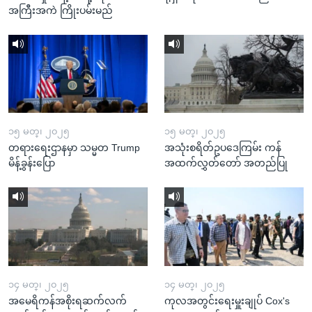
အကြီးအကဲ ကြိုးပမ်းမည်
၁၅ မတ္၊ ၂၀၂၅
၁၅ မတ္၊ ၂၀၂၅
တရားရေးဌာနမှာ သမ္မတ Trump
အသုံးစရိတ်ဥပဒေကြမ်း ကန်
မိန့်ခွန်းပြော
အထက်လွှတ်တော် အတည်ပြု
၁၄ မတ္၊ ၂၀၂၅
၁၄ မတ္၊ ၂၀၂၅
အမေရိကန်အစိုးရဆက်လက်
ကုလအတွင်းရေးမှူးချုပ် Cox's